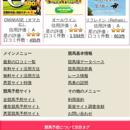
OMAKASE（オマカ
オールウイン
リフレイン（Refrain）
セ）
信用評価：
A
信用評価：
A
信用評価：
A
星の評価：
星の評価：
星の評価：
口コミ件数：
口コミ件数：
1,594件
863件
口コミ件数：
495件
メインメニュー
競馬基本情報
最新の口コミ一覧
競馬場データベース
有料サイト活用方法
競馬用語辞典
無料サイト活用方法
レース情報
悪質サイト特徴
馬券の説明
競馬予想サイト
その他のメニュー
全競馬予想サイト
利用規約
優良競馬予想サイト
新規サイト調査依頼
悪質競馬予想サイト
お問い合わせ
競馬予想について注目タグ