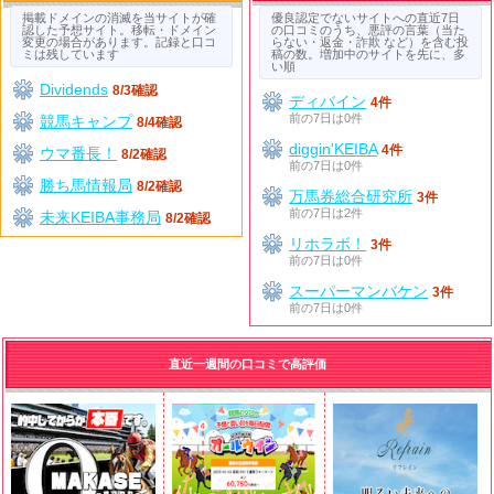
掲載ドメインの消滅を当サイトが確
優良認定でないサイトへの直近7日
認した予想サイト。移転・ドメイン
の口コミのうち、悪評の言葉（当た
変更の場合があります。記録と口コ
らない・返金・詐欺 など）を含む投
ミは残しています
稿の数。増加中のサイトを先に、多
い順
Dividends
8/3確認
ディバイン
4件
前の7日は0件
競馬キャンプ
8/4確認
diggin'KEIBA
4件
ウマ番長！
8/2確認
前の7日は0件
勝ち馬情報局
8/2確認
万馬券総合研究所
3件
前の7日は2件
未来KEIBA事務局
8/2確認
リホラボ！
3件
前の7日は0件
スーパーマンバケン
3件
前の7日は0件
直近一週間の口コミで高評価