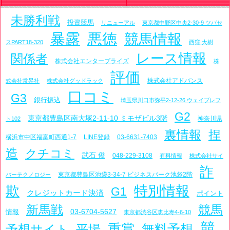
未勝利戦
投資競馬
リニューアル
東京都中野区中央2-30-9 ツバセ
暴露
悪徳
競馬情報
スPART18-320
西窪 大樹
レース情報
関係者
株式会社エンタープライズ
株
評価
株式会社アドバンス
式会社常昇社
株式会社グッドラック
口コミ
G3
銀行振込
埼玉県川口市弥平2-12-26 ウェイブレフ
G2
東京都豊島区南大塚2-11-10 ミモザビル3階
神奈川県
ト102
裏情報
捏
横浜市中区福富町西通1-7
LINE登録
03-6631-7403
造
クチコミ
武石 俊
048-229-3108
有料情報
株式会社サイ
詐
東京都豊島区池袋3-34-7 ビジネスパーク池袋2階
バーテクノロジー
欺
特別情報
G1
クレジットカード決済
ポイント
新馬戦
競馬
03-6704-5627
情報
東京都渋谷区恵比寿4-6-10
競
重賞
予想サイト
平場
無料予想