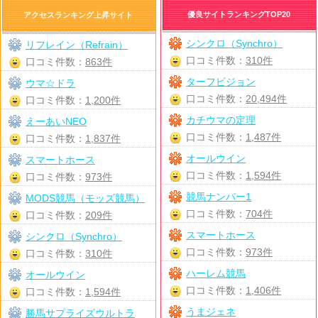
優良サイトランキングTOP20
アクセスランキング上昇サイト
シンクロ（Synchro）
リフレイン（Refrain）
口コミ件数：
310件
口コミ件数：
863件
ターフビジョン
ウマ☆ドラ
口コミ件数：
20,494件
口コミ件数：
1,200件
カチウマの定理
えーあいNEO
口コミ件数：
1,487件
口コミ件数：
1,837件
オールウイン
スマートホース
口コミ件数：
1,594件
口コミ件数：
973件
競馬ナンバー1
MODS競馬（モッズ競馬）
口コミ件数：
704件
口コミ件数：
209件
スマートホース
シンクロ（Synchro）
口コミ件数：
973件
口コミ件数：
310件
ハーレム競馬
オールウイン
口コミ件数：
1,406件
口コミ件数：
1,594件
うまジェネ
勝馬サプライズウルトラ