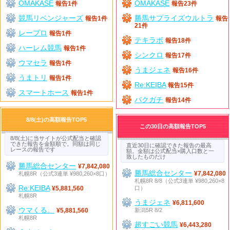
OMAKASE
OMAKASE
報告1件
報告23件
競馬リベンジャーズ
勝馬サプライズウルトラ
報告1件
報告
21件
レープロ
報告1件
テキラボ
報告18件
ハーレム競馬
報告1件
シンクロ
報告17件
ウマセラ
報告1件
うまジェネ
報告16件
うまトリ
報告1件
Re:KEIBA
報告15件
スマートホース
報告1件
バクガチ
報告14件
8/8(土)の高額報告TOP5
この30日の高額報告TOP5
8/8(土)に当サイトが公式配当と確認
できた報告を金額順で。同額は同じ
直近30日に確認できた報告の最高
レースの報告です
額。金額は公式配当×購入口数と一
致したものだけ
勝馬総合センター
¥7,842,080
勝馬総合センター
札幌8R（公式3連単 ¥980,260×8口）
¥7,842,080
札幌8R 8/8（公式3連単 ¥980,260×8
Re:KEIBA
口）
¥5,881,560
札幌8R
うまジェネ
¥6,811,600
ウマくる。
新潟5R 8/2
¥5,881,560
札幌8R
超すごい競馬
¥6,443,280