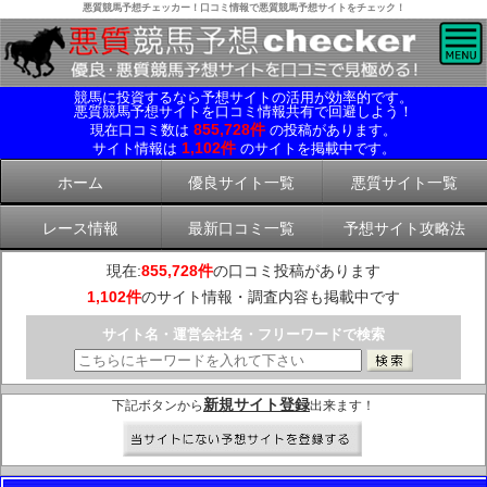
悪質競馬予想チェッカー！口コミ情報で悪質競馬予想サイトをチェック！
競馬に投資するなら予想サイトの活用が効率的です。
悪質競馬予想サイトを口コミ情報共有で回避しよう！
855,728件
現在口コミ数は
の投稿があります。
1,102件
サイト情報は
のサイトを掲載中です。
ホーム
優良サイト一覧
悪質サイト一覧
レース情報
最新口コミ一覧
予想サイト攻略法
現在:
855,728件
の口コミ投稿があります
1,102件
のサイト情報・調査内容も掲載中です
サイト名・運営会社名・フリーワードで検索
新規サイト登録
下記ボタンから
出来ます！