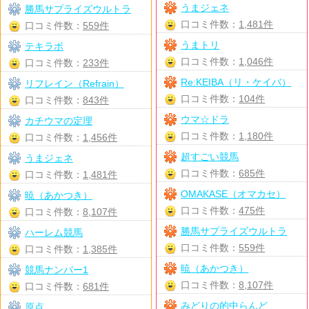
うまジェネ
勝馬サプライズウルトラ
口コミ件数：
1,481件
口コミ件数：
559件
うまトリ
テキラボ
口コミ件数：
1,046件
口コミ件数：
233件
Re:KEIBA（リ・ケイバ）
リフレイン（Refrain）
口コミ件数：
104件
口コミ件数：
843件
ウマ☆ドラ
カチウマの定理
口コミ件数：
1,180件
口コミ件数：
1,456件
超すごい競馬
うまジェネ
口コミ件数：
685件
口コミ件数：
1,481件
OMAKASE（オマカセ）
暁（あかつき）
口コミ件数：
475件
口コミ件数：
8,107件
勝馬サプライズウルトラ
ハーレム競馬
口コミ件数：
559件
口コミ件数：
1,385件
暁（あかつき）
競馬ナンバー1
口コミ件数：
8,107件
口コミ件数：
681件
みどりの的中らんど
原点