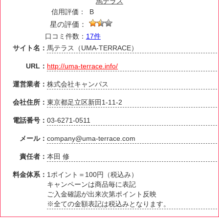
馬テラス
信用評価：
B
星の評価：
口コミ件数：
17件
サイト名：
馬テラス（UMA-TERRACE）
URL：
http://uma-terrace.info/
運営業者：
株式会社キャンパス
会社住所：
東京都足立区新田1-11-2
電話番号：
03-6271-0511
メール：
company@uma-terrace.com
責任者：
本田 修
料金体系：
1ポイント＝100円（税込み）
キャンペーンは商品毎に表記
ご入金確認が出来次第ポイント反映
※全ての金額表記は税込みとなります。