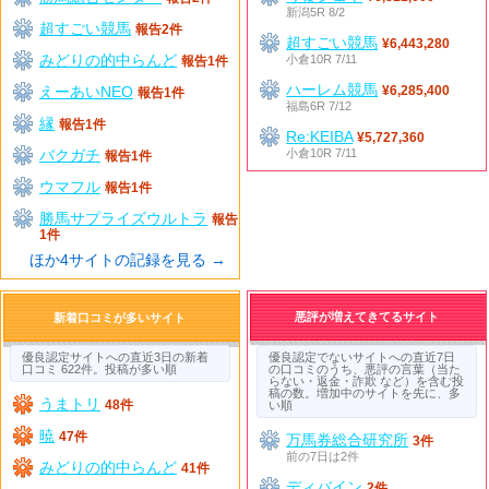
新潟5R 8/2
超すごい競馬
報告2件
超すごい競馬
¥6,443,280
みどりの的中らんど
小倉10R 7/11
報告1件
ハーレム競馬
えーあいNEO
¥6,285,400
報告1件
福島6R 7/12
縁
報告1件
Re:KEIBA
¥5,727,360
バクガチ
小倉10R 7/11
報告1件
ウマフル
報告1件
勝馬サプライズウルトラ
報告
1件
ほか4サイトの記録を見る →
悪評が増えてきてるサイト
新着口コミが多いサイト
優良認定サイトへの直近3日の新着
優良認定でないサイトへの直近7日
口コミ 622件。投稿が多い順
の口コミのうち、悪評の言葉（当た
らない・返金・詐欺 など）を含む投
稿の数。増加中のサイトを先に、多
うまトリ
48件
い順
暁
47件
万馬券総合研究所
3件
前の7日は2件
みどりの的中らんど
41件
ディバイン
2件