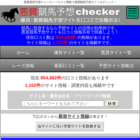
悪質競馬予想チェッカー！口コミ情報で悪質競馬予想サイトをチェック！
競馬に投資するなら予想サイトの活用が効率的です。
悪質競馬予想サイトを口コミ情報共有で回避しよう！
854,682件
現在口コミ数は
の投稿があります。
1,102件
サイト情報は
のサイトを掲載中です。
ホーム
優良サイト一覧
悪質サイト一覧
レース情報
最新口コミ一覧
予想サイト攻略法
現在:
854,682件
の口コミ投稿があります
1,102件
のサイト情報・調査内容も掲載中です
サイト名・運営会社名・フリーワードで検索
新規サイト登録
下記ボタンから
出来ます！