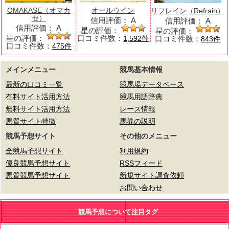
OMAKASE（オマカ
オールウイン
リフレイン（Refrain）
セ）
信用評価：
A
信用評価：
A
信用評価：
A
星の評価：
星の評価：
星の評価：
口コミ件数：
口コミ件数：
1,592件
843件
口コミ件数：
475件
メインメニュー
競馬基本情報
最新の口コミ一覧
競馬場データベース
有料サイト活用方法
競馬用語辞典
無料サイト活用方法
レース情報
悪質サイト特徴
馬券の説明
競馬予想サイト
その他のメニュー
全競馬予想サイト
利用規約
優良競馬予想サイト
RSSフィード
悪質競馬予想サイト
新規サイト調査依頼
お問い合わせ
競馬予想について注目タグ