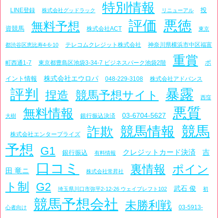
特別情報
投
LINE登録
株式会社グッドラック
リニューアル
評価
悪徳
無料予想
資競馬
株式会社ACT
東京
テレコムクレジット株式会社
神奈川県横浜市中区福富
都渋谷区恵比寿4-6-10
重賞
ポ
町西通1-7
東京都豊島区池袋3-34-7 ビジネスパーク池袋2階
株式会社エウロパ
イント情報
048-229-3108
株式会社アドバンス
評判
暴露
捏造
競馬予想サイト
西窪
悪質
無料情報
03-6704-5627
銀行振込決済
大樹
競馬
詐欺
競馬情報
株式会社エンタープライズ
予想
G1
クレジットカード決済
吉
銀行振込
有料情報
口コミ
裏情報
ポイン
田 竜ニ
株式会社常昇社
ト制
G2
武石 俊
埼玉県川口市弥平2-12-26 ウェイブレフト102
初
競馬予想会社
未勝利戦
03-5913-
心者向け