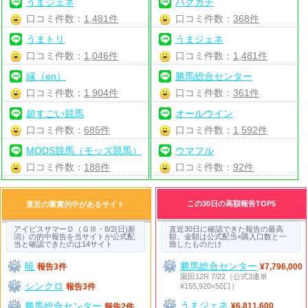
うまジェネ
バクガチ
口コミ件数：
1,481件
口コミ件数：
368件
うまトリ
うまジェネ
口コミ件数：
1,046件
口コミ件数：
1,481件
縁（en）
勝馬総合センター
口コミ件数：
1,904件
口コミ件数：
361件
超すごい競馬
オールウイン
口コミ件数：
685件
口コミ件数：
1,592件
MODS競馬（モッズ競馬）
ウマフル
口コミ件数：
188件
口コミ件数：
92件
この30日の高額報告TOP5
直近の重賞的中があるサイト
アイビスサマーＤ（ＧⅢ・8/2(日)新
直近30日に確認できた報告の最高
潟）の的中報告を当サイトが公式配
額。金額は公式配当×購入口数と一
当と確認できたのは14サイト
致したものだけ
暁
勝馬総合センター
報告3件
¥7,796,000
園田12R 7/22（公式3連単
シンクロ
¥155,920×50口）
報告3件
うまジェネ
勝馬総合センター
¥6,811,600
報告2件