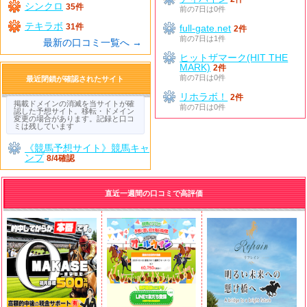
シンクロ
35件
前の7日は0件
テキラボ
31件
full-gate.net
2件
前の7日は1件
最新の口コミ一覧へ →
ヒットザマーク(HIT THE
MARK)
2件
前の7日は0件
最近閉鎖が確認されたサイト
リホラボ！
2件
掲載ドメインの消滅を当サイトが確
前の7日は0件
認した予想サイト。移転・ドメイン
変更の場合があります。記録と口コ
ミは残しています
《競馬予想サイト》競馬キャ
ンプ
8/4確認
直近一週間の口コミで高評価