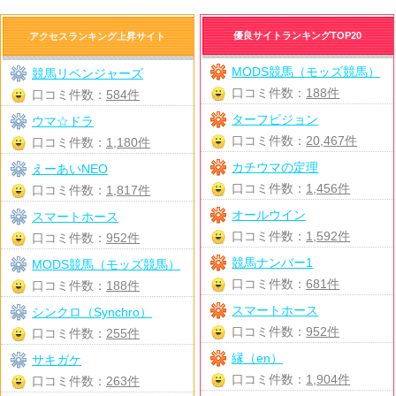
優良サイトランキングTOP20
アクセスランキング上昇サイト
MODS競馬（モッズ競馬）
競馬リベンジャーズ
口コミ件数：
188件
口コミ件数：
584件
ターフビジョン
ウマ☆ドラ
口コミ件数：
20,467件
口コミ件数：
1,180件
カチウマの定理
えーあいNEO
口コミ件数：
1,456件
口コミ件数：
1,817件
オールウイン
スマートホース
口コミ件数：
1,592件
口コミ件数：
952件
競馬ナンバー1
MODS競馬（モッズ競馬）
口コミ件数：
681件
口コミ件数：
188件
スマートホース
シンクロ（Synchro）
口コミ件数：
952件
口コミ件数：
255件
縁（en）
サキガケ
口コミ件数：
1,904件
口コミ件数：
263件