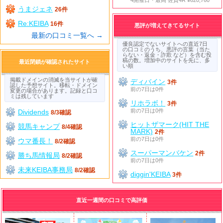
うまジェネ
26件
Re:KEIBA
16件
悪評が増えてきてるサイト
最新の口コミ一覧へ →
優良認定でないサイトへの直近7日
の口コミのうち、悪評の言葉（当た
らない・返金・詐欺 など）を含む投
稿の数。増加中のサイトを先に、多
最近閉鎖が確認されたサイト
い順
掲載ドメインの消滅を当サイトが確
ディバイン
3件
認した予想サイト。移転・ドメイン
前の7日は0件
変更の場合があります。記録と口コ
ミは残しています
リホラボ！
3件
前の7日は0件
Dividends
8/3確認
ヒットザマーク(HIT THE
競馬キャンプ
8/4確認
MARK)
2件
前の7日は0件
ウマ番長！
8/2確認
スーパーマンバケン
2件
勝ち馬情報局
8/2確認
前の7日は0件
未来KEIBA事務局
8/2確認
diggin'KEIBA
3件
直近一週間の口コミで高評価