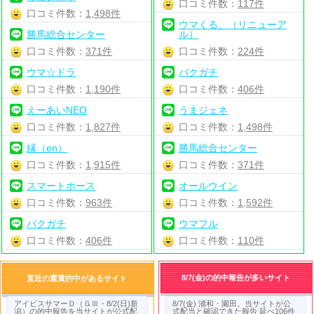
口コミ件数：
117件
口コミ件数：
1,498件
ウマくる。（リニューア
勝馬総合センター
ル）
口コミ件数：
371件
口コミ件数：
224件
ウマ☆ドラ
バクガチ
口コミ件数：
1,190件
口コミ件数：
406件
えーあいNEO
うまジェネ
口コミ件数：
1,827件
口コミ件数：
1,498件
縁（en）
勝馬総合センター
口コミ件数：
1,915件
口コミ件数：
371件
スマートホース
オールウイン
口コミ件数：
963件
口コミ件数：
1,592件
バクガチ
ウマフル
口コミ件数：
406件
口コミ件数：
110件
8/7(金)の的中報告が多いサイト
直近の重賞的中があるサイト
アイビスサマーＤ（ＧⅢ・8/2(日)新
8/7(金) 浦和・園田。当サイトが公
潟）の的中報告を当サイトが公式配
式配当と確認できた報告 延べ106件