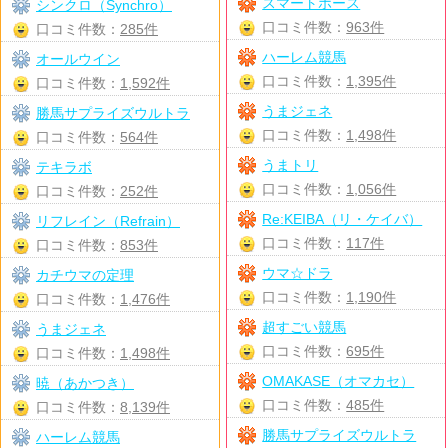
スマートホース
シンクロ（Synchro）
口コミ件数：
963件
口コミ件数：
285件
ハーレム競馬
オールウイン
口コミ件数：
1,395件
口コミ件数：
1,592件
うまジェネ
勝馬サプライズウルトラ
口コミ件数：
1,498件
口コミ件数：
564件
うまトリ
テキラボ
口コミ件数：
1,056件
口コミ件数：
252件
Re:KEIBA（リ・ケイバ）
リフレイン（Refrain）
口コミ件数：
117件
口コミ件数：
853件
ウマ☆ドラ
カチウマの定理
口コミ件数：
1,190件
口コミ件数：
1,476件
超すごい競馬
うまジェネ
口コミ件数：
695件
口コミ件数：
1,498件
OMAKASE（オマカセ）
暁（あかつき）
口コミ件数：
485件
口コミ件数：
8,139件
勝馬サプライズウルトラ
ハーレム競馬