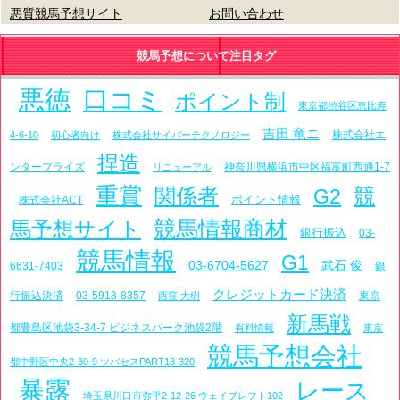
悪質競馬予想サイト
お問い合わせ
競馬予想について注目タグ
悪徳
口コミ
ポイント制
東京都渋谷区恵比寿
吉田 竜ニ
株式会社エ
4-6-10
初心者向け
株式会社サイバーテクノロジー
捏造
ンタープライズ
神奈川県横浜市中区福富町西通1-7
リニューアル
重賞
関係者
競
G2
ポイント情報
株式会社ACT
競馬情報商材
馬予想サイト
銀行振込
03-
競馬情報
G1
03-6704-5627
武石 俊
6631-7403
銀
クレジットカード決済
行振込決済
03-5913-8357
東京
西窪 大樹
新馬戦
都豊島区池袋3-34-7 ビジネスパーク池袋2階
有料情報
東京
競馬予想会社
都中野区中央2-30-9 ツバセスPART18-320
暴露
レース
埼玉県川口市弥平2-12-26 ウェイブレフト102