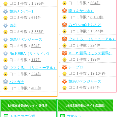
口コミ件数：
564件
口コミ件数：
1,395件
暁（あかつき）
競馬ナンバー1
口コミ件数：
8,139件
口コミ件数：
691件
みどりの的中らんど
原点
口コミ件数：
1,344件
口コミ件数：
3,886件
ウマくる。（リニューアル）
競馬リベンジャーズ
口コミ件数：
224件
口コミ件数：
594件
MODS競馬（モッズ競馬）
Re:KEIBA（リ・ケイバ）
口コミ件数：
199件
口コミ件数：
117件
レープロ
ウマくる。（リニューアル）
口コミ件数：
19,104件
口コミ件数：
224件
競馬リベンジャーズ
バクガチ
口コミ件数：
594件
口コミ件数：
406件
LINE友達登録のサイト:評価増↑
LINE友達登録のサイト:話題性
カチウマの定理
ウマセラ