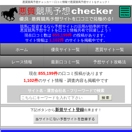
悪質競馬予想チェッカー！口コミ情報で悪質競馬予想サイトをチェック！
競馬に投資するなら予想サイトの活用が効率的です。
悪質競馬予想サイトを口コミ情報共有で回避しよう！
855,199件
現在口コミ数は
の投稿があります。
1,102件
サイト情報は
のサイトを掲載中です。
ホーム
優良サイト一覧
悪質サイト一覧
レース情報
最新口コミ一覧
予想サイト攻略法
現在:
855,199件
の口コミ投稿があります
1,102件
のサイト情報・調査内容も掲載中です
サイト名・運営会社名・フリーワードで検索
新規サイト登録
下記ボタンから
出来ます！