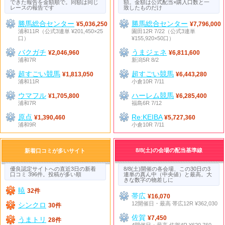
できた報告を金額順で。同額は同じ
額。金額は公式配当×購入口数と一
レースの報告です
致したものだけ
勝馬総合センター
勝馬総合センター
¥5,036,250
¥7,796,000
浦和11R（公式3連単 ¥201,450×25
園田12R 7/22（公式3連単
口）
¥155,920×50口）
バクガチ
うまジェネ
¥2,046,960
¥6,811,600
浦和7R
新潟5R 8/2
超すごい競馬
超すごい競馬
¥1,813,050
¥6,443,280
浦和11R
小倉10R 7/11
ウマフル
ハーレム競馬
¥1,705,800
¥6,285,400
浦和7R
福島6R 7/12
原点
Re:KEIBA
¥1,390,460
¥5,727,360
浦和9R
小倉10R 7/11
8/8(土)の会場の配当基準線
新着口コミが多いサイト
優良認定サイトへの直近3日の新着
8/8(土)開催の各会場、この30日の3
口コミ 396件。投稿が多い順
連単の真ん中（中央値）と最高。大
きな数字の物差しに
暁
32件
帯広
¥16,070
12開催日・最高 帯広12R ¥362,030
シンクロ
30件
佐賀
¥7,450
うまトリ
28件
4開催日・最高 佐賀4R ¥620,760