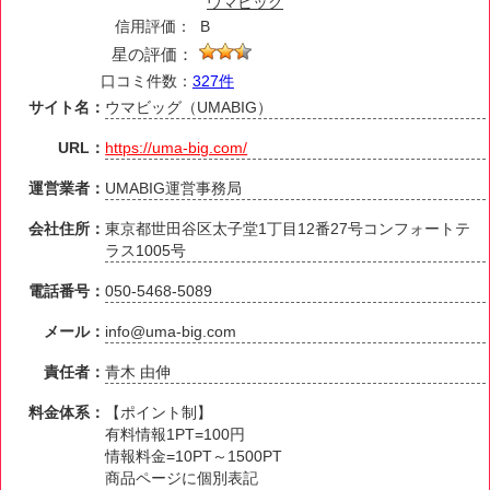
ウマビッグ
信用評価：
B
星の評価：
口コミ件数：
327件
サイト名：
ウマビッグ（UMABIG）
URL：
https://uma-big.com/
運営業者：
UMABIG運営事務局
会社住所：
東京都世田谷区太子堂1丁目12番27号コンフォートテ
ラス1005号
電話番号：
050-5468-5089
メール：
info@uma-big.com
責任者：
青木 由伸
料金体系：
【ポイント制】
有料情報1PT=100円
情報料金=10PT～1500PT
商品ページに個別表記