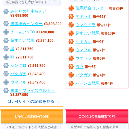
当と確認できたのは14サイト
勝馬総合センター
報告26件
みどりの的中らんど
¥3,698,800
テキラボ
報告11件
勝馬総合センター
¥3,698,800
ウマ☆ドラ
報告11件
えーあいNEO
¥3,698,800
超すごい競馬
報告10件
超すごい競馬
¥2,774,100
サキガケ
報告9件
縁
¥2,311,750
ウマフル
報告7件
暁
¥2,311,750
ウマセラ
報告6件
シンクロ
¥2,311,750
原点
報告5件
バクガチ
¥1,849,400
バクガチ
報告4件
ウマフル
¥1,849,400
ハーレム競馬
報告4件
勝馬サプライズウルトラ
¥1,387,050
ほか4サイトの記録を見る →
この30日の高額報告TOP5
8/7(金)の高額報告TOP5
8/7(金)に当サイトが公式配当と確認
直近30日に確認できた報告の最高