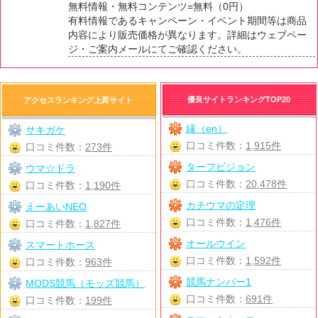
無料情報・無料コンテンツ=無料（0円）
有料情報であるキャンペーン・イベント期間等は商品
内容により販売価格が異なります。詳細はウェブペー
ジ・ご案内メールにてご確認ください。
優良サイトランキングTOP20
アクセスランキング上昇サイト
縁（en）
サキガケ
口コミ件数：
1,915件
口コミ件数：
273件
ターフビジョン
ウマ☆ドラ
口コミ件数：
20,478件
口コミ件数：
1,190件
カチウマの定理
えーあいNEO
口コミ件数：
1,476件
口コミ件数：
1,827件
オールウイン
スマートホース
口コミ件数：
1,592件
口コミ件数：
963件
競馬ナンバー1
MODS競馬（モッズ競馬）
口コミ件数：
691件
口コミ件数：
199件