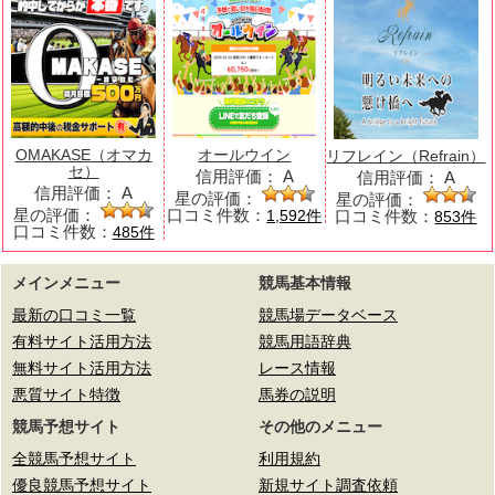
OMAKASE（オマカ
オールウイン
リフレイン（Refrain）
セ）
信用評価：
A
信用評価：
A
信用評価：
A
星の評価：
星の評価：
星の評価：
口コミ件数：
口コミ件数：
1,592件
853件
口コミ件数：
485件
メインメニュー
競馬基本情報
最新の口コミ一覧
競馬場データベース
有料サイト活用方法
競馬用語辞典
無料サイト活用方法
レース情報
悪質サイト特徴
馬券の説明
競馬予想サイト
その他のメニュー
全競馬予想サイト
利用規約
優良競馬予想サイト
新規サイト調査依頼