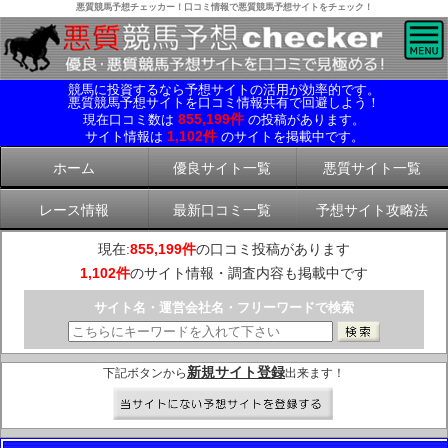
悪質競馬予想チェッカー！口コミ情報で悪質競馬予想サイトをチェック！
競馬に投資するなら予想サイトの活用が効率的です。
悪質競馬予想サイトを口コミ情報共有で回避しよう！
855,199件
現在口コミ数は
の投稿があります。
1,102件
サイト情報は
のサイトを掲載中です。
ホーム
優良サイト一覧
悪質サイト一覧
レース情報
最新口コミ一覧
予想サイト攻略法
現在:
855,199件
の口コミ投稿があります
1,102件
のサイト情報・調査内容も掲載中です
サイト名・運営会社名・フリーワードで検索
新規サイト登録
下記ボタンから
出来ます！