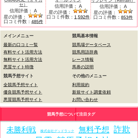
OMAKASE（オマカ
オールウイン
リフレイン（Refrain）
セ）
信用評価：
A
信用評価：
A
信用評価：
A
星の評価：
星の評価：
星の評価：
口コミ件数：
口コミ件数：
1,592件
853件
口コミ件数：
485件
メインメニュー
競馬基本情報
最新の口コミ一覧
競馬場データベース
有料サイト活用方法
競馬用語辞典
無料サイト活用方法
レース情報
悪質サイト特徴
馬券の説明
競馬予想サイト
その他のメニュー
全競馬予想サイト
利用規約
優良競馬予想サイト
新規サイト調査依頼
悪質競馬予想サイト
お問い合わせ
競馬予想について注目タグ
詐欺
未勝利戦
無料予想
株式会社グッドラック