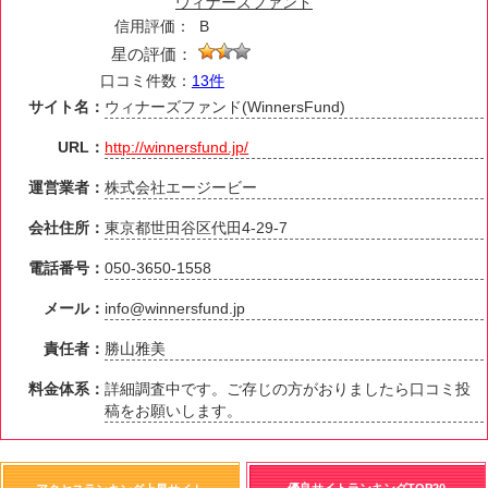
ウィナーズファンド
信用評価：
B
星の評価：
口コミ件数：
13件
サイト名：
ウィナーズファンド(WinnersFund)
URL：
http://winnersfund.jp/
運営業者：
株式会社エージービー
会社住所：
東京都世田谷区代田4-29-7
電話番号：
050-3650-1558
メール：
info@winnersfund.jp
責任者：
勝山雅美
料金体系：
詳細調査中です。ご存じの方がおりましたら口コミ投
稿をお願いします。
優良サイトランキングTOP20