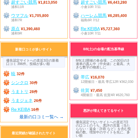
超すごい競馬
超すごい競馬
¥1,813,050
¥6,443,280
浦和11R
小倉10R 7/11
ウマフル
ハーレム競馬
¥1,705,800
¥6,285,400
浦和7R
福島6R 7/12
原点
Re:KEIBA
¥1,390,460
¥5,727,360
浦和9R
小倉10R 7/11
8/8(土)の会場の配当基準線
新着口コミが多いサイト
優良認定サイトへの直近3日の新着
8/8(土)開催の各会場、この30日の3
口コミ 396件。投稿が多い順
連単の真ん中（中央値）と最高。大
きな数字の物差しに
暁
32件
帯広
¥16,070
12開催日・最高 帯広12R ¥362,030
シンクロ
30件
佐賀
¥7,450
うまトリ
28件
4開催日・最高 佐賀4R ¥620,760
うまジェネ
26件
Re:KEIBA
16件
悪評が増えてきてるサイト
最新の口コミ一覧へ →
優良認定でないサイトへの直近7日
の口コミのうち、悪評の言葉（当た
らない・返金・詐欺 など）を含む投
稿の数。増加中のサイトを先に、多
最近閉鎖が確認されたサイト
い順