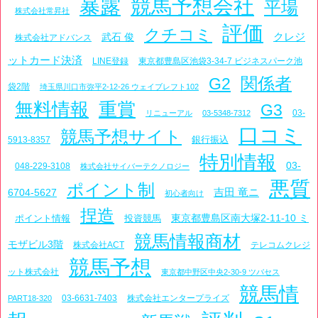
暴露
競馬予想会社
平場
株式会社常昇社
評価
クチコミ
クレジ
武石 俊
株式会社アドバンス
ットカード決済
LINE登録
東京都豊島区池袋3-34-7 ビジネスパーク池
関係者
G2
袋2階
埼玉県川口市弥平2-12-26 ウェイブレフト102
無料情報
重賞
G3
03-
リニューアル
03-5348-7312
口コミ
競馬予想サイト
銀行振込
5913-8357
特別情報
03-
048-229-3108
株式会社サイバーテクノロジー
悪質
ポイント制
吉田 竜ニ
6704-5627
初心者向け
捏造
東京都豊島区南大塚2-11-10 ミ
ポイント情報
投資競馬
競馬情報商材
モザビル3階
株式会社ACT
テレコムクレジ
競馬予想
ット株式会社
東京都中野区中央2-30-9 ツバセス
競馬情
03-6631-7403
株式会社エンタープライズ
PART18-320