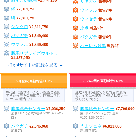
¥2,774,100
サキガケ
報告9件
縁
¥2,311,750
ウマフル
報告7件
暁
¥2,311,750
ウマセラ
報告6件
シンクロ
¥2,311,750
原点
報告5件
バクガチ
¥1,849,400
バクガチ
報告4件
ウマフル
¥1,849,400
ハーレム競馬
報告4件
勝馬サプライズウルトラ
¥1,387,050
ほか4サイトの記録を見る →
この30日の高額報告TOP5
8/7(金)の高額報告TOP5
8/7(金)に当サイトが公式配当と確認
直近30日に確認できた報告の最高
できた報告を金額順で。同額は同じ
額。金額は公式配当×購入口数と一
レースの報告です
致したものだけ
勝馬総合センター
勝馬総合センター
¥5,036,250
¥7,796,000
浦和11R（公式3連単 ¥201,450×25
園田12R 7/22（公式3連単
口）
¥155,920×50口）
バクガチ
うまジェネ
¥2,046,960
¥6,811,600
浦和7R
新潟5R 8/2