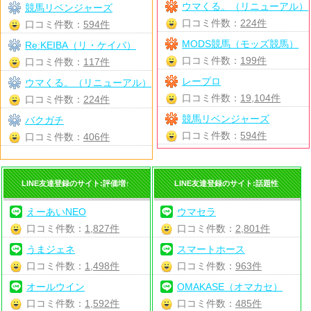
ウマくる。（リニューアル）
競馬リベンジャーズ
口コミ件数：
224件
口コミ件数：
594件
MODS競馬（モッズ競馬）
Re:KEIBA（リ・ケイバ）
口コミ件数：
199件
口コミ件数：
117件
レープロ
ウマくる。（リニューアル）
口コミ件数：
19,104件
口コミ件数：
224件
競馬リベンジャーズ
バクガチ
口コミ件数：
594件
口コミ件数：
406件
LINE友達登録のサイト:評価増↑
LINE友達登録のサイト:話題性
えーあいNEO
ウマセラ
口コミ件数：
1,827件
口コミ件数：
2,801件
うまジェネ
スマートホース
口コミ件数：
1,498件
口コミ件数：
963件
オールウイン
OMAKASE（オマカセ）
口コミ件数：
1,592件
口コミ件数：
485件