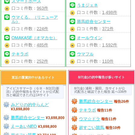
スマートホース
うまジェネ
口コミ件数：
963件
口コミ件数：
1,498件
ウマくる。（リニューア
ル）
勝馬総合センター
口コミ件数：
224件
口コミ件数：
371件
OMAKASE（オマカセ）
オールウイン
口コミ件数：
485件
口コミ件数：
1,592件
テキラボ
ウマフル
口コミ件数：
252件
口コミ件数：
110件
8/7(金)の的中報告が多いサイト
直近の重賞的中があるサイト
アイビスサマーＤ（ＧⅢ・8/2(日)新
8/7(金) 浦和・園田。当サイトが公
潟）の的中報告を当サイトが公式配
式配当と確認できた報告 延べ106件
当と確認できたのは14サイト
勝馬総合センター
報告26件
みどりの的中らんど
¥3,698,800
テキラボ
報告11件
勝馬総合センター
¥3,698,800
ウマ☆ドラ
報告11件
えーあいNEO
¥3,698,800
超すごい競馬
報告10件
超すごい競馬