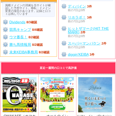
掲載ドメインの消滅を当サイトが確
ディバイン
3件
認した予想サイト。移転・ドメイン
前の7日は0件
変更の場合があります。記録と口コ
ミは残しています
リホラボ！
3件
前の7日は0件
Dividends
8/3確認
ヒットザマーク(HIT THE
競馬キャンプ
8/4確認
MARK)
2件
前の7日は0件
ウマ番長！
8/2確認
スーパーマンバケン
2件
勝ち馬情報局
8/2確認
前の7日は0件
未来KEIBA事務局
8/2確認
diggin'KEIBA
3件
直近一週間の口コミで高評価