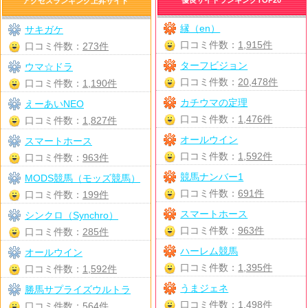
アクセスランキング上昇サイト
縁（en）
サキガケ
口コミ件数：
1,915件
口コミ件数：
273件
ターフビジョン
ウマ☆ドラ
口コミ件数：
20,478件
口コミ件数：
1,190件
カチウマの定理
えーあいNEO
口コミ件数：
1,476件
口コミ件数：
1,827件
オールウイン
スマートホース
口コミ件数：
1,592件
口コミ件数：
963件
競馬ナンバー1
MODS競馬（モッズ競馬）
口コミ件数：
691件
口コミ件数：
199件
スマートホース
シンクロ（Synchro）
口コミ件数：
963件
口コミ件数：
285件
ハーレム競馬
オールウイン
口コミ件数：
1,395件
口コミ件数：
1,592件
うまジェネ
勝馬サプライズウルトラ
口コミ件数：
1,498件
口コミ件数：
564件