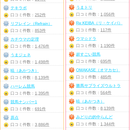
うまトリ
テキラボ
口コミ件数：
1,056件
口コミ件数：
252件
Re:KEIBA（リ・ケイバ）
リフレイン（Refrain）
口コミ件数：
117件
口コミ件数：
853件
ウマ☆ドラ
カチウマの定理
口コミ件数：
1,190件
口コミ件数：
1,476件
超すごい競馬
うまジェネ
口コミ件数：
695件
口コミ件数：
1,498件
OMAKASE（オマカセ）
暁（あかつき）
口コミ件数：
485件
口コミ件数：
8,139件
勝馬サプライズウルトラ
ハーレム競馬
口コミ件数：
564件
口コミ件数：
1,395件
暁（あかつき）
競馬ナンバー1
口コミ件数：
8,139件
口コミ件数：
691件
みどりの的中らんど
原点
口コミ件数：
1,344件
口コミ件数：
3,886件