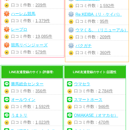
口コミ件数：
209件
口コミ件数：
1,592件
ハーレム競馬
Re:KEIBA（リ・ケイバ）
口コミ件数：
1,379件
口コミ件数：
95件
レープロ
ウマくる。（リニューアル）
口コミ件数：
19,085件
口コミ件数：
209件
競馬リベンジャーズ
バクガチ
口コミ件数：
579件
口コミ件数：
360件
LINE友達登録のサイト:評価増↑
LINE友達登録のサイト:話題性
勝馬総合センター
ウマセラ
口コミ件数：
356件
口コミ件数：
2,784件
オールウイン
スマートホース
口コミ件数：
1,592件
口コミ件数：
946件
うまトリ
OMAKASE（オマカセ）
口コミ件数：
1,023件
口コミ件数：
470件