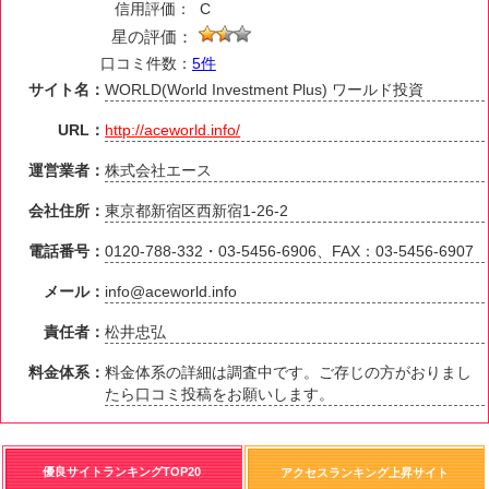
信用評価：
C
星の評価：
口コミ件数：
5件
サイト名：
WORLD(World Investment Plus) ワールド投資
URL：
http://aceworld.info/
運営業者：
株式会社エース
会社住所：
東京都新宿区西新宿1-26-2
電話番号：
0120-788-332・03-5456-6906、FAX：03-5456-6907
メール：
info@aceworld.info
責任者：
松井忠弘
料金体系：
料金体系の詳細は調査中です。ご存じの方がおりまし
たら口コミ投稿をお願いします。
優良サイトランキングTOP20
アクセスランキング上昇サイト