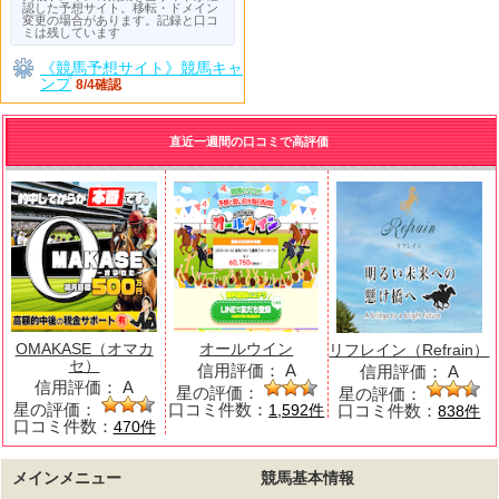
認した予想サイト。移転・ドメイン
変更の場合があります。記録と口コ
ミは残しています
《競馬予想サイト》競馬キャ
ンプ
8/4確認
直近一週間の口コミで高評価
OMAKASE（オマカ
オールウイン
リフレイン（Refrain）
セ）
信用評価：
A
信用評価：
A
信用評価：
A
星の評価：
星の評価：
星の評価：
口コミ件数：
口コミ件数：
1,592件
838件
口コミ件数：
470件
メインメニュー
競馬基本情報