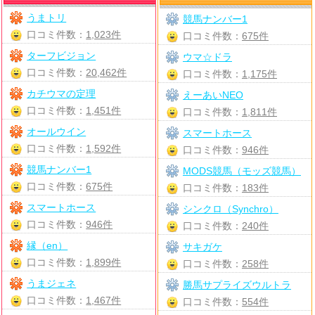
うまトリ
競馬ナンバー1
口コミ件数：
1,023件
口コミ件数：
675件
ターフビジョン
ウマ☆ドラ
口コミ件数：
20,462件
口コミ件数：
1,175件
カチウマの定理
えーあいNEO
口コミ件数：
1,451件
口コミ件数：
1,811件
オールウイン
スマートホース
口コミ件数：
1,592件
口コミ件数：
946件
競馬ナンバー1
MODS競馬（モッズ競馬）
口コミ件数：
675件
口コミ件数：
183件
スマートホース
シンクロ（Synchro）
口コミ件数：
946件
口コミ件数：
240件
縁（en）
サキガケ
口コミ件数：
1,899件
口コミ件数：
258件
うまジェネ
勝馬サプライズウルトラ
口コミ件数：
1,467件
口コミ件数：
554件