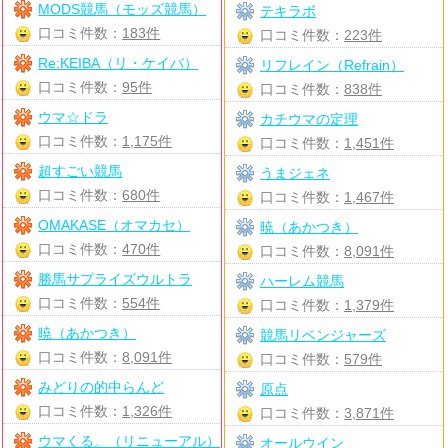
MODS競馬（モッズ競馬）
テキラボ
口コミ件数：
183件
口コミ件数：
223件
Re:KEIBA（リ・ケイバ）
リフレイン（Refrain）
口コミ件数：
95件
口コミ件数：
838件
ウマ☆ドラ
カチウマの定理
口コミ件数：
1,175件
口コミ件数：
1,451件
超すごい競馬
うまジェネ
口コミ件数：
680件
口コミ件数：
1,467件
OMAKASE（オマカセ）
暁（あかつき）
口コミ件数：
470件
口コミ件数：
8,091件
勝馬サプライズウルトラ
ハーレム競馬
口コミ件数：
554件
口コミ件数：
1,379件
暁（あかつき）
競馬リベンジャーズ
口コミ件数：
8,091件
口コミ件数：
579件
みどりの的中らんど
原点
口コミ件数：
1,326件
口コミ件数：
3,871件
ウマくる。（リニューアル）
オールウイン