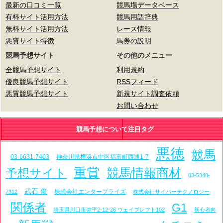
最新の口コミ一覧
競馬場データベース
有料サイト活用方法
競馬用語辞典
無料サイト活用方法
レース情報
悪質サイト特徴
馬券の説明
競馬予想サイト
その他のメニュー
全競馬予想サイト
利用規約
優良競馬予想サイト
RSSフィード
悪質競馬予想サイト
新規サイト調査依頼
お問い合わせ
競馬予想について注目タグ
悪徳
競馬
03-6631-7403
神奈川県横浜市中区福富町西通1-7
重賞
競馬情報商材
予想サイト
03-5348-
武石 俊
株式会社エンタープライズ
7312
株式会社サイバーテクノロジー
関係者
G1
埼玉県川口市弥平2-12-26 ウェイブレフト102
初心者向