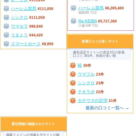
ハーレム競馬
ハーレム競馬
¥6,285,400
¥111,050
福島6R 7/12
シンクロ
¥111,050
Re:KEIBA
¥5,727,360
ウマセラ
小倉10R 7/11
¥88,840
うまトリ
¥44,420
新着口コミが多いサイト
スマートホース
¥8,950
優良認定サイトへの直近3日の新着
口コミ 381件。投稿が多い順
暁
30件
ウマフル
23件
シンクロ
23件
テキラボ
22件
カチウマの定理
21件
最新の口コミ一覧へ →
最近閉鎖が確認されたサイト
掲載ドメインの消滅を当サイトが確