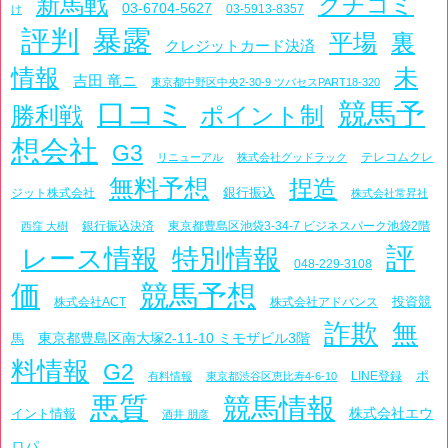
新馬戦
クチコミ
03-6704-5627
03-5913-8357
け
評判
暴露
平場
裏
クレジットカード決済
情報
未
吉田 竜ニ
東京都中野区中央2-30-9 ツバセスPART18-320
口コミ
競馬予
勝利戦
ポイント制
想会社
G3
テレコムクレ
リニューアル
株式会社グッドラック
無料予想
捏造
銀行振込
ジット株式会社
株式会社常昇社
銀行振込決済
東京都豊島区池袋3-34-7 ビジネスパーク池袋2階
西窪 大樹
評
レース情報
特別情報
048-229-3108
価
競馬予想
投資競
株式会社ACT
株式会社アドバンス
詐欺
無
東京都豊島区南大塚2-11-10 ミモザビル3階
馬
料情報
G2
ポ
LINE登録
有料情報
東京都渋谷区恵比寿4-6-10
悪質
競馬情報
株式会社エウ
イント情報
酒井 朋彦
ロパ