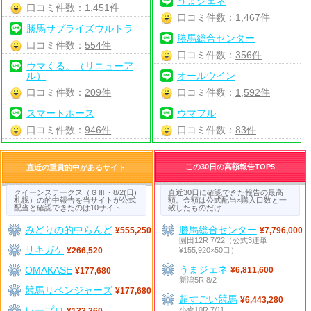
うまジェネ
口コミ件数：
1,451件
口コミ件数：
1,467件
勝馬サプライズウルトラ
勝馬総合センター
口コミ件数：
554件
口コミ件数：
356件
ウマくる。（リニューア
ル）
オールウイン
口コミ件数：
209件
口コミ件数：
1,592件
スマートホース
ウマフル
口コミ件数：
946件
口コミ件数：
83件
この30日の高額報告TOP5
直近の重賞的中があるサイト
クイーンステークス（ＧⅢ・8/2(日)
直近30日に確認できた報告の最高
札幌）の的中報告を当サイトが公式
額。金額は公式配当×購入口数と一
配当と確認できたのは10サイト
致したものだけ
みどりの的中らんど
勝馬総合センター
¥555,250
¥7,796,000
園田12R 7/22（公式3連単
サキガケ
¥155,920×50口）
¥266,520
うまジェネ
OMAKASE
¥6,811,600
¥177,680
新潟5R 8/2
競馬リベンジャーズ
¥177,680
超すごい競馬
¥6,443,280
レープロ
小倉10R 7/11
¥133,260