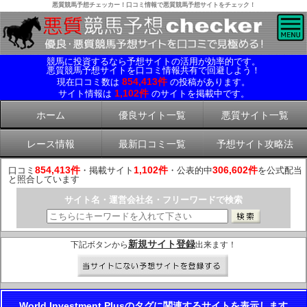
悪質競馬予想チェッカー！口コミ情報で悪質競馬予想サイトをチェック！
競馬に投資するなら予想サイトの活用が効率的です。
悪質競馬予想サイトを口コミ情報共有で回避しよう！
854,413件
現在口コミ数は
の投稿があります。
1,102件
サイト情報は
のサイトを掲載中です。
ホーム
優良サイト一覧
悪質サイト一覧
レース情報
最新口コミ一覧
予想サイト攻略法
854,413件
1,102件
306,602件
口コミ
・掲載サイト
・公表的中
を公式配当
と照合しています
サイト名・運営会社名・フリーワードで検索
新規サイト登録
下記ボタンから
出来ます！
World Investment Plusのタグに関連するサイトを表示します