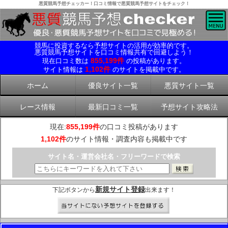
悪質競馬予想チェッカー！口コミ情報で悪質競馬予想サイトをチェック！
競馬に投資するなら予想サイトの活用が効率的です。
悪質競馬予想サイトを口コミ情報共有で回避しよう！
855,199件
現在口コミ数は
の投稿があります。
1,102件
サイト情報は
のサイトを掲載中です。
ホーム
優良サイト一覧
悪質サイト一覧
レース情報
最新口コミ一覧
予想サイト攻略法
現在:
855,199件
の口コミ投稿があります
1,102件
のサイト情報・調査内容も掲載中です
サイト名・運営会社名・フリーワードで検索
新規サイト登録
下記ボタンから
出来ます！