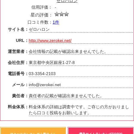
ゼロハロン
信用評価：
-
星の評価：
口コミ件数：
1件
サイト名：
ゼロハロン
URL：
http://www.zerokei.net/
運営業者：
会社情報の記載が確認出来ませんでした。
会社住所：
東京都中央区銀座1-27-8
電話番号：
03-3354-2103
メール：
info@zerokei.net
責任者：
責任者の記載が確認出来ませんでした。
料金体系：
料金体系の詳細は調査中です。ご存じの方がおりまし
たら口コミ投稿をお願いします。
優良サイトランキングTOP20