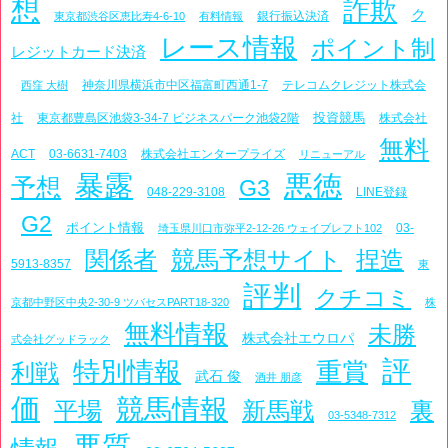
想
詐欺
ク
銀行振込決済
東京都渋谷区恵比寿4-6-10
有料情報
レース情報
ポイント制
レジットカード決済
神奈川県横浜市中区福富町西通1-7
テレコムクレジット株式会
西窪 大樹
投資競馬
社
東京都豊島区池袋3-34-7 ビジネスパーク池袋2階
株式会社
無料
ACT
03-6631-7403
株式会社エンタープライズ
リニューアル
暴露
悪徳
予想
G3
048-229-3108
LINE登録
G2
ポイント情報
03-
埼玉県川口市弥平2-12-26 ウェイブレフト102
関係者
競馬予想サイト
捏造
5913-8357
東
評判
クチコミ
京都中野区中央2-30-9 ツバセスPART18-320
株
無料情報
未勝
株式会社エウロパ
式会社グッドラック
評
特別情報
重賞
利戦
武石 俊
酒井 朋彦
価
競馬情報
平場
新馬戦
裏
03-5348-7312
悪質