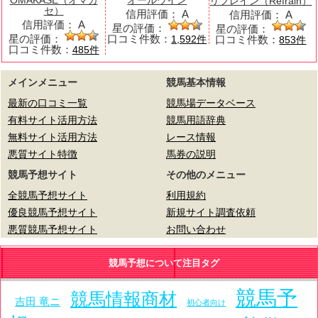
OMAKASE（オマカ
オールウイン
リフレイン（Refrain）
セ）
信用評価：
A
信用評価：
A
信用評価：
A
星の評価：
星の評価：
星の評価：
口コミ件数：
口コミ件数：
1,592件
853件
口コミ件数：
485件
メインメニュー
競馬基本情報
最新の口コミ一覧
競馬場データベース
有料サイト活用方法
競馬用語辞典
無料サイト活用方法
レース情報
悪質サイト特徴
馬券の説明
競馬予想サイト
その他のメニュー
全競馬予想サイト
利用規約
優良競馬予想サイト
新規サイト調査依頼
悪質競馬予想サイト
お問い合わせ
競馬予想について注目タグ
競馬予
競馬情報商材
吉田 竜ニ
初心者向け