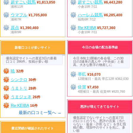
超すごい競馬
超すごい競馬
¥1,813,050
¥6,443,280
浦和11R
小倉10R 7/11
ウマフル
ハーレム競馬
¥1,705,800
¥6,285,400
浦和7R
福島6R 7/12
原点
Re:KEIBA
¥1,390,460
¥5,727,360
浦和9R
小倉10R 7/11
今日の会場の配当基準線
新着口コミが多いサイト
優良認定サイトへの直近3日の新着
今日 8/8(土)開催の各会場、この30
口コミ 396件。投稿が多い順
日の3連単の真ん中（中央値）と最
高。大きな数字の物差しに
暁
32件
帯広
¥16,070
12開催日・最高 帯広12R ¥362,030
シンクロ
30件
佐賀
¥7,450
うまトリ
28件
4開催日・最高 佐賀4R ¥620,760
うまジェネ
26件
Re:KEIBA
16件
悪評が増えてきてるサイト
最新の口コミ一覧へ →
優良認定でないサイトへの直近7日
の口コミのうち、悪評の言葉（当た
らない・返金・詐欺 など）を含む投
稿の数。増加中のサイトを先に、多
最近閉鎖が確認されたサイト
い順