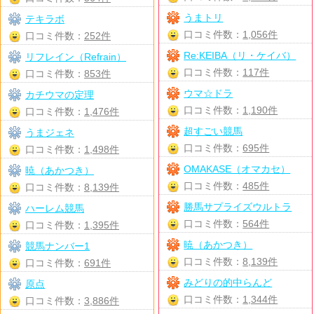
うまトリ
テキラボ
口コミ件数：
1,056件
口コミ件数：
252件
Re:KEIBA（リ・ケイバ）
リフレイン（Refrain）
口コミ件数：
117件
口コミ件数：
853件
ウマ☆ドラ
カチウマの定理
口コミ件数：
1,190件
口コミ件数：
1,476件
超すごい競馬
うまジェネ
口コミ件数：
695件
口コミ件数：
1,498件
OMAKASE（オマカセ）
暁（あかつき）
口コミ件数：
485件
口コミ件数：
8,139件
勝馬サプライズウルトラ
ハーレム競馬
口コミ件数：
564件
口コミ件数：
1,395件
暁（あかつき）
競馬ナンバー1
口コミ件数：
8,139件
口コミ件数：
691件
みどりの的中らんど
原点
口コミ件数：
1,344件
口コミ件数：
3,886件