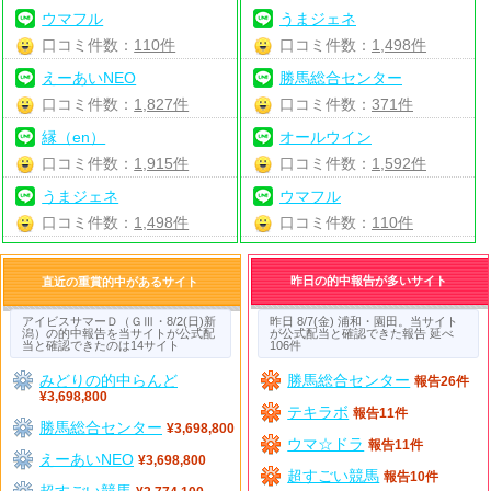
ウマフル
うまジェネ
口コミ件数：
110件
口コミ件数：
1,498件
えーあいNEO
勝馬総合センター
口コミ件数：
1,827件
口コミ件数：
371件
縁（en）
オールウイン
口コミ件数：
1,915件
口コミ件数：
1,592件
うまジェネ
ウマフル
口コミ件数：
1,498件
口コミ件数：
110件
昨日の的中報告が多いサイト
直近の重賞的中があるサイト
アイビスサマーＤ（ＧⅢ・8/2(日)新
昨日 8/7(金) 浦和・園田。当サイト
潟）の的中報告を当サイトが公式配
が公式配当と確認できた報告 延べ
当と確認できたのは14サイト
106件
みどりの的中らんど
勝馬総合センター
報告26件
¥3,698,800
テキラボ
報告11件
勝馬総合センター
¥3,698,800
ウマ☆ドラ
報告11件
えーあいNEO
¥3,698,800
超すごい競馬
報告10件
超すごい競馬