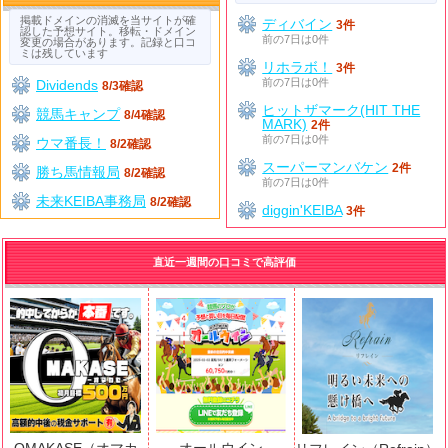
掲載ドメインの消滅を当サイトが確
ディバイン
3件
認した予想サイト。移転・ドメイン
前の7日は0件
変更の場合があります。記録と口コ
ミは残しています
リホラボ！
3件
前の7日は0件
Dividends
8/3確認
ヒットザマーク(HIT THE
競馬キャンプ
8/4確認
MARK)
2件
前の7日は0件
ウマ番長！
8/2確認
スーパーマンバケン
2件
勝ち馬情報局
8/2確認
前の7日は0件
未来KEIBA事務局
8/2確認
diggin'KEIBA
3件
直近一週間の口コミで高評価