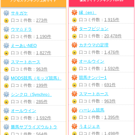
アクセスランキング上昇サイト
縁（en）
サキガケ
口コミ件数：
1,915件
口コミ件数：
273件
ターフビジョン
ウマ☆ドラ
口コミ件数：
20,478件
口コミ件数：
1,190件
カチウマの定理
えーあいNEO
口コミ件数：
1,476件
口コミ件数：
1,827件
オールウイン
スマートホース
口コミ件数：
1,592件
口コミ件数：
963件
競馬ナンバー1
MODS競馬（モッズ競馬）
口コミ件数：
691件
口コミ件数：
199件
スマートホース
シンクロ（Synchro）
口コミ件数：
963件
口コミ件数：
285件
ハーレム競馬
オールウイン
口コミ件数：
1,395件
口コミ件数：
1,592件
うまジェネ
勝馬サプライズウルトラ
口コミ件数：
1,498件
口コミ件数：
564件