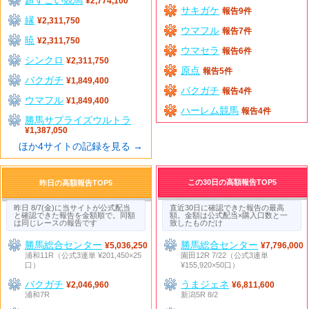
¥2,774,100
サキガケ
報告9件
縁
¥2,311,750
ウマフル
報告7件
暁
¥2,311,750
ウマセラ
報告6件
シンクロ
¥2,311,750
原点
報告5件
バクガチ
¥1,849,400
バクガチ
報告4件
ウマフル
¥1,849,400
ハーレム競馬
報告4件
勝馬サプライズウルトラ
¥1,387,050
ほか4サイトの記録を見る →
この30日の高額報告TOP5
昨日の高額報告TOP5
昨日 8/7(金)に当サイトが公式配当
直近30日に確認できた報告の最高
と確認できた報告を金額順で。同額
額。金額は公式配当×購入口数と一
は同じレースの報告です
致したものだけ
勝馬総合センター
勝馬総合センター
¥5,036,250
¥7,796,000
浦和11R（公式3連単 ¥201,450×25
園田12R 7/22（公式3連単
口）
¥155,920×50口）
バクガチ
うまジェネ
¥2,046,960
¥6,811,600
浦和7R
新潟5R 8/2