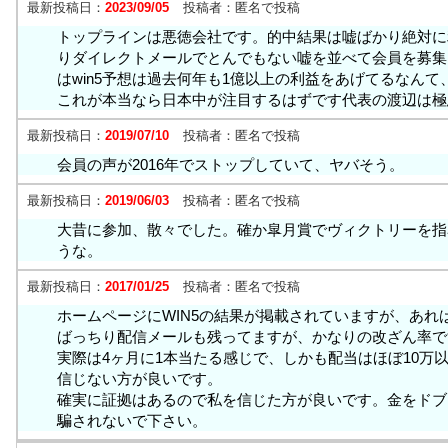
最新投稿日：
2023/09/05
投稿者：
匿名で投稿
トップラインは悪徳会社です。的中結果は嘘ばかり絶対に
りダイレクトメールでとんでもない嘘を並べて会員を募集
はwin5予想は過去何年も1億以上の利益をあげてるなん
これが本当なら日本中が注目するはずです代表の渡辺は極
最新投稿日：
2019/07/10
投稿者：
匿名で投稿
会員の声が2016年でストップしていて、ヤバそう。
最新投稿日：
2019/06/03
投稿者：
匿名で投稿
大昔に参加、散々でした。確か皐月賞でヴィクトリーを指
うな。
最新投稿日：
2017/01/25
投稿者：
匿名で投稿
ホームページにWIN5の結果が掲載されていますが、あれ
ばっちり配信メールも残ってますが、かなりの改ざん率で
実際は4ヶ月に1本当たる感じで、しかも配当はほぼ10万
信じない方が良いです。
確実に証拠はあるので私を信じた方が良いです。金をドブ
騙されないで下さい。