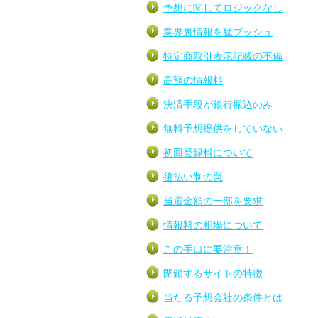
予想に関してロジックなし
業界裏情報を猛プッシュ
特定商取引表示記載の不備
高額の情報料
決済手段が銀行振込のみ
無料予想提供をしていない
初回登録料について
後払い制の罠
当選金額の一部を要求
情報料の相場について
この手口に要注意！
閉鎖するサイトの特徴
当たる予想会社の条件とは