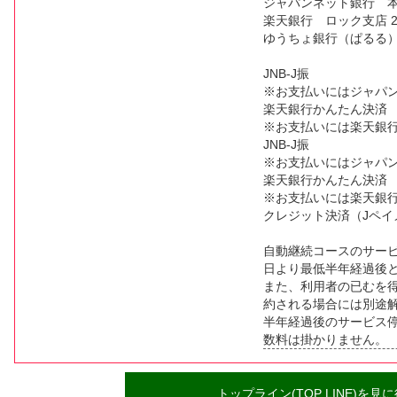
ジャパンネット銀行 本店営
楽天銀行 ロック支店 202
ゆうちょ銀行（ぱるる）記号番
JNB-J振
※お支払いにはジャパ
楽天銀行かんたん決済
※お支払いには楽天銀
JNB-J振
※お支払いにはジャパ
楽天銀行かんたん決済
※お支払いには楽天銀
クレジット決済（Jペイ
自動継続コースのサー
日より最低半年経過後
また、利用者の已むを
約される場合には別途解
半年経過後のサービス
数料は掛かりません。
トップライン(TOP LINE)を見