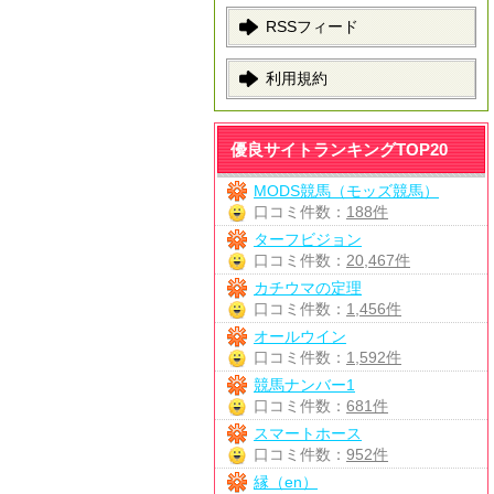
RSSフィード
利用規約
優良サイトランキングTOP20
MODS競馬（モッズ競馬）
口コミ件数：
188件
ターフビジョン
口コミ件数：
20,467件
カチウマの定理
口コミ件数：
1,456件
オールウイン
口コミ件数：
1,592件
競馬ナンバー1
口コミ件数：
681件
スマートホース
口コミ件数：
952件
縁（en）