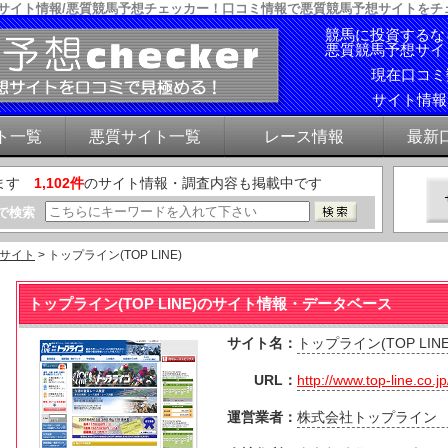
評判・サイト情報/悪質競馬予想チェッカー！口コミ情報で悪質競馬予想サイトを
競馬に投資するな
悪質競馬予想サイ
現在口コ
サイト情
ト一覧
悪質サイト一覧
レース情報
最新
ます
1,102件
のサイト情報・調査内容も掲載中です
で検索
サイト
> トップライン(TOP LINE)
トップライン(TOP LINE)のサイト情報・データベース
サイト名：
トップライン(TOP LINE
URL：
http://www.top-line.co.jp
運営業者：
株式会社トップライン