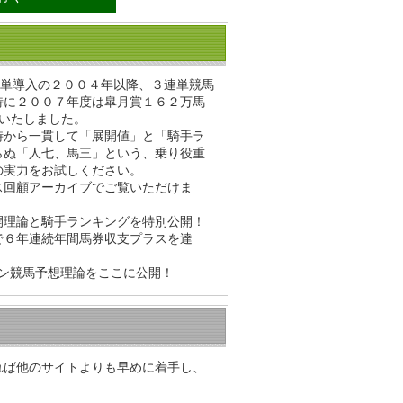
連単導入の２００４年以降、３連単競馬
特に２００７年度は皐月賞１６２万馬
いたしました。
時から一貫して「展開値」と「騎手ラ
らぬ「人七、馬三」という、乗り役重
の実力をお試しください。
ス回顧アーカイブでご覧いただけま
開理論と騎手ランキングを特別公開！
で６年連続年間馬券収支プラスを達
ン競馬予想理論をここに公開！
れば他のサイトよりも早めに着手し、