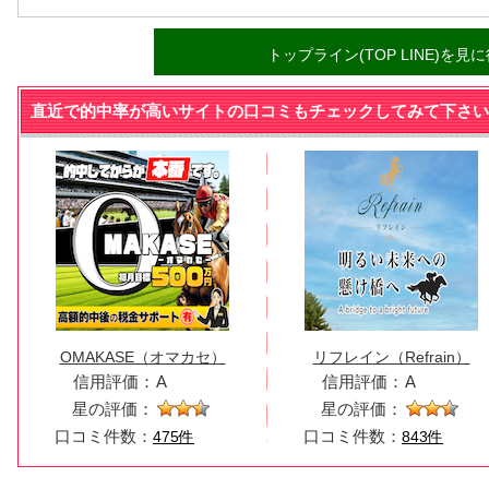
トップライン(TOP LINE)を見
直近で的中率が高いサイトの口コミもチェックしてみて下さい
OMAKASE（オマカセ）
リフレイン（Refrain）
信用評価：
A
信用評価：
A
星の評価：
星の評価：
口コミ件数：
口コミ件数：
475件
843件