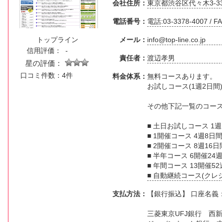
会社住所：
東京都渋谷区代々木3-33
電話番号：
電話:03-3378-4007 / FA
トップライン
メール：
info@top-line.co.jp
信用評価：
-
責任者：
渡辺孝男
星の評価：
口コミ件数：4件
料金体系：
無料コースあります。
お試しコース(1週2日間
その他下記一覧のコー
■ 土日お試しコース 1週2
■ 1開催コース 4週8日間 
■ 2開催コース 8週16日間
■ 半年コース 6開催24週 
■ 年間コース 13開催52週
■ 自動継続コース(クレジ
支払方法：
【銀行振込】 口座名義
三菱東京UFJ銀行 西新