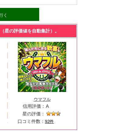
に行く
（星の評価値を自動集計）。
ウマフル
信用評価：
A
星の評価：
口コミ件数：
92件