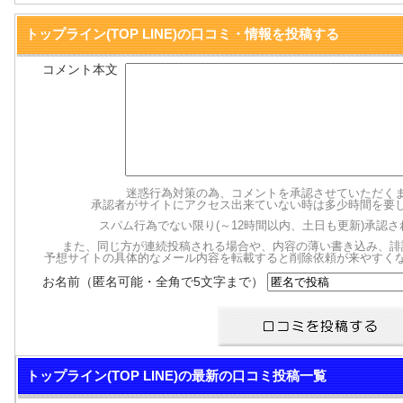
トップライン(TOP LINE)の口コミ・情報を投稿する
コメント本文
迷惑行為対策の為、コメントを承認させていただく
承認者がサイトにアクセス出来ていない時は多少時間を要
スパム行為でない限り(～12時間以内、土日も更新)承認
また、同じ方が連続投稿される場合や、内容の薄い書き込み、誹
予想サイトの具体的なメール内容を転載すると削除依頼が来やすく
お名前（匿名可能・全角で5文字まで）
トップライン(TOP LINE)の最新の口コミ投稿一覧