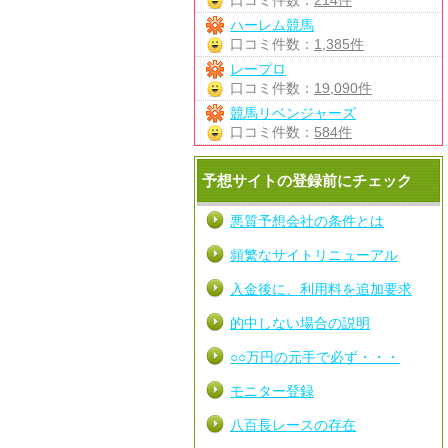
口コミ件数：
214件
ハーレム競馬
口コミ件数：
1,385件
レープロ
口コミ件数：
19,090件
競馬リベンジャーズ
口コミ件数：
584件
予想サイトの登録前にチェック
悪質予想会社の条件とは
頻繁なサイトリニューアル
入金後に、利用料を追加要求
的中しない場合の説明
○○万円の元手で必ず・・・
モニター登録
八百長レースの存在