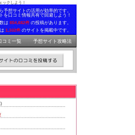
チェックしよう！
ら予想サイトの活用が効率的です。
トを口コミ情報共有で回避しよう！
ミ数は
の投稿があります。
854,682件
報は
のサイトを掲載中です。
1,102件
口コミ一覧
予想サイト攻略法
)
/