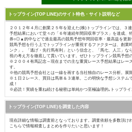
トップライン(TOP LINE)のサイト特色・サイト説明など
２０１２年４月に創業２５年を迎えた(株)トップラインでは、３
予想結果において堂々の「６年連続年間回収率プラス」を達成、
券○◎▲的中などで過去最高の競馬予想年間回収率・最高益を更新
競馬予想を行う上でトップラインが重視するファクターは、創業
ンク」。「逃げ・先行馬有利」という信念と、「馬七、人三」な
視の考え方を徹底して貫いています。ぜひトップライン競馬予想
※２００４有馬記念～現在までの主な重賞レース予想結果はレー
す。
※他の競馬予想会社とは一線を画する当社独自のレース分析。展
※１日２レース、買目は馬単＆３連単。この明快な予想システム
成！
※必読！実績を重ね続ける秘密は単純かつ至極論理的｡トップライ
トップライン(TOP LINE)を調査した内容
現在詳細な情報は調査前となっております。調査依頼を多数頂け
こちらで情報精査しまとめを作りたいと思います！