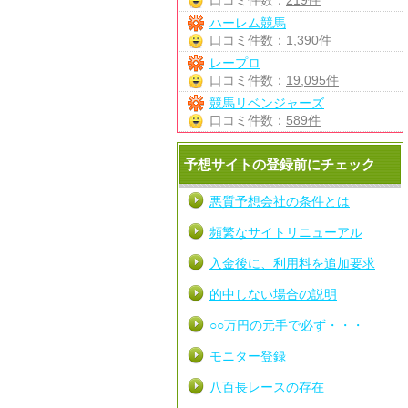
口コミ件数：
219件
ハーレム競馬
口コミ件数：
1,390件
レープロ
口コミ件数：
19,095件
競馬リベンジャーズ
口コミ件数：
589件
予想サイトの登録前にチェック
悪質予想会社の条件とは
頻繁なサイトリニューアル
入金後に、利用料を追加要求
的中しない場合の説明
○○万円の元手で必ず・・・
モニター登録
八百長レースの存在