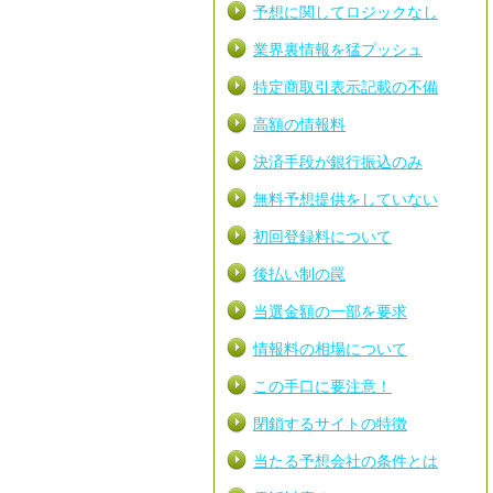
予想に関してロジックなし
業界裏情報を猛プッシュ
特定商取引表示記載の不備
高額の情報料
決済手段が銀行振込のみ
無料予想提供をしていない
初回登録料について
後払い制の罠
当選金額の一部を要求
情報料の相場について
この手口に要注意！
閉鎖するサイトの特徴
当たる予想会社の条件とは