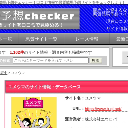
質競馬予想チェッカー！口コミ情報で悪質競馬予想サイトをチェックしよう！
競馬に投資するな
悪質競馬予想サイ
現在口コ
サイト情
ト一覧
悪質サイト一覧
レース情報
最新
ます
1,102件
のサイト情報・調査内容も掲載中です
で検索
検証中
> ユメウマ
ユメウマのサイト情報・データベース
サイト名：
ユメウマ
URL：
https://www.b-ql.net/
運営業者：
株式会社エウロパ