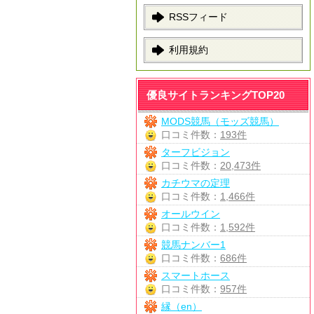
RSSフィード
利用規約
優良サイトランキングTOP20
MODS競馬（モッズ競馬）
口コミ件数：
193件
ターフビジョン
口コミ件数：
20,473件
カチウマの定理
口コミ件数：
1,466件
オールウイン
口コミ件数：
1,592件
競馬ナンバー1
口コミ件数：
686件
スマートホース
口コミ件数：
957件
縁（en）