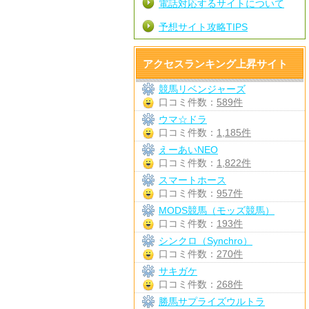
電話対応するサイトについて
予想サイト攻略TIPS
アクセスランキング上昇サイト
競馬リベンジャーズ
口コミ件数：
589件
ウマ☆ドラ
口コミ件数：
1,185件
えーあいNEO
口コミ件数：
1,822件
スマートホース
口コミ件数：
957件
MODS競馬（モッズ競馬）
口コミ件数：
193件
シンクロ（Synchro）
口コミ件数：
270件
サキガケ
口コミ件数：
268件
勝馬サプライズウルトラ