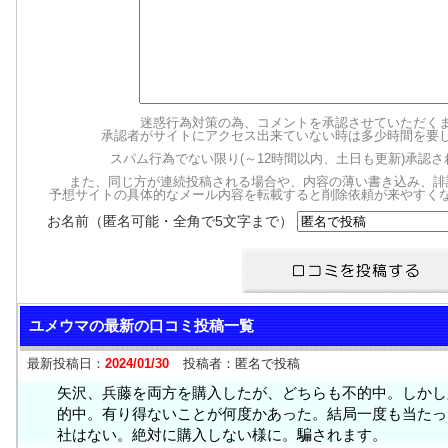
迷惑行為対策の為、コメントを承認させていただく
承認者がサイトにアクセス出来ていない時は多少時間を要
スパム行為でない限り(～12時間以内、土日も更新)承認
また、同じ方が連続投稿される場合や、内容の薄い書き込み、誹
予想サイトの具体的なメール内容を転載すると削除依頼が来やすく
お名前（匿名可能・全角で5文字まで）
ユメウマの最新の口コミ投稿一覧
最新投稿日：
2024/01/30
投稿者：
匿名で投稿
矢沢、兵藤を両方を購入したが、どちらも不的中。しかし
的中。有り得ないことが何度かあった。結局一度も当たっ
社はない。絶対に購入しない様に。騙されます。