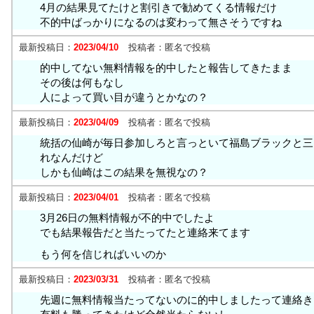
4月の結果見てたけと割引きで勧めてくる情報だけ
不的中ばっかりになるのは変わって無さそうですね
最新投稿日：
2023/04/10
投稿者：
匿名で投稿
的中してない無料情報を的中したと報告してきたまま
その後は何もなし
人によって買い目が違うとかなの？
最新投稿日：
2023/04/09
投稿者：
匿名で投稿
統括の仙崎が毎日参加しろと言っといて福島ブラックと三
れなんだけど
しかも仙崎はこの結果を無視なの？
最新投稿日：
2023/04/01
投稿者：
匿名で投稿
3月26日の無料情報が不的中でしたよ
でも結果報告だと当たってたと連絡来てます
もう何を信じればいいのか
最新投稿日：
2023/03/31
投稿者：
匿名で投稿
先週に無料情報当たってないのに的中しましたって連絡き