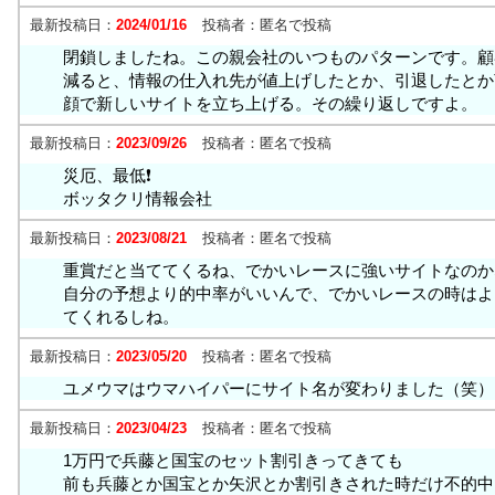
最新投稿日：
2024/01/16
投稿者：
匿名で投稿
閉鎖しましたね。この親会社のいつものパターンです。顧
減ると、情報の仕入れ先が値上げしたとか、引退したとか
顔で新しいサイトを立ち上げる。その繰り返しですよ。
最新投稿日：
2023/09/26
投稿者：
匿名で投稿
災厄、最低❗️
ボッタクリ情報会社
最新投稿日：
2023/08/21
投稿者：
匿名で投稿
重賞だと当ててくるね、でかいレースに強いサイトなのか
自分の予想より的中率がいいんで、でかいレースの時はよ
てくれるしね。
最新投稿日：
2023/05/20
投稿者：
匿名で投稿
ユメウマはウマハイパーにサイト名が変わりました（笑）
最新投稿日：
2023/04/23
投稿者：
匿名で投稿
1万円で兵藤と国宝のセット割引きってきても
前も兵藤とか国宝とか矢沢とか割引きされた時だけ不的中