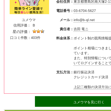
会社住所：
東京都豊島区南大塚2-11
電話番号：
03-6704-5627
ユメウマ
メール：
info@b-ql.net
信用評価：
B
責任者：
吉田 竜ニ
星の評価：
口コミ件数：403件
料金体系：
ポイント制の競馬情報
ポイント相場につきまし
ています。
また、特別情報につい
いてログインすること
支払方法：
銀行振込決済
クレジットカード決済
上記二種類の決済方法
ユメウマを見に行く