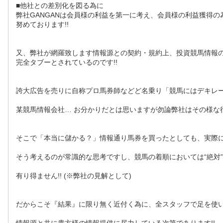
■他社との差別化を図る為に
弊社GANGANは会員様の利益を第一に考え、会員様の利益獲得の
努めております!!
又、弊社が網羅致します情報源との契約・規約上、投資競馬情報
完全タブーとされているのです!!
誇大広告を売りに自称プロ馬券師などど名乗り「競馬にはデキレ
某競馬情報会社… お分かりだとは思いますが勿論弊社はその様な
そこで「本当に儲かる？」情報通り馬券を買ったとしても、実際
そう考えるのが常識的な思考ですし、競馬の着順においては“絶対”や
有り得ません!! (※弊社の見解として)
だからこそ『結果』に限り無く近付く為に、全スタッフで足を使