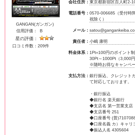
会社住所：
東京都新宿区百人町2-1
電話番号：
0570-006685（受付
祝除く）
GANGAN(ガンガン)
メール：
satou@gangankeiba.c
信用評価：
B
星の評価：
責任者：
小嶋 康明
口コミ件数：209件
料金体系：
1Pt=100円のポイント
30Pt～1000Pt（3,
※随時お得なキャンペ
支払方法：
銀行振込、クレジット
て対応しております。
・銀行振込
◆銀行名 楽天銀行
◆支店名 第一営業支店
◆支店番号 251
◆口座番号 (普)710708
◆口座名義 カ）キャリ
◆振込人名 4305604