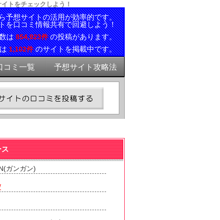
サイトをチェックしよう！
ら予想サイトの活用が効率的です。
トを口コミ情報共有で回避しよう！
ミ数は
の投稿があります。
854,923件
報は
のサイトを掲載中です。
1,102件
口コミ一覧
予想サイト攻略法
ース
N(ガンガン)
/