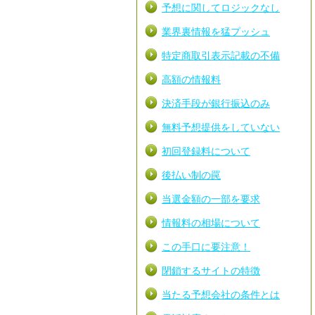
予想に関してロジックなし
業界裏情報を猛プッシュ
特定商取引表示記載の不備
高額の情報料
決済手段が銀行振込のみ
無料予想提供をしていない
初回登録料について
後払い制の罠
当選金額の一部を要求
情報料の相場について
この手口に要注意！
閉鎖するサイトの特徴
当たる予想会社の条件とは