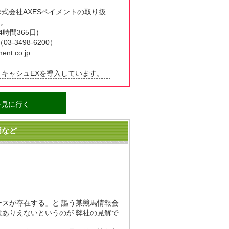
式会社AXESペイメントの取り扱
）。
時間365日)
03-3498-6200）
ent.co.jp
キャシュEXを導入しています。
を見に行く
明など
！
スが存在する」と 謳う某競馬情報会
はありえないというのが 弊社の見解で