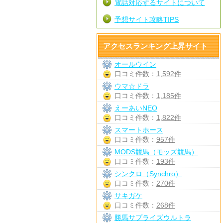
電話対応するサイトについて
予想サイト攻略TIPS
アクセスランキング上昇サイト
オールウイン
口コミ件数：
1,592件
ウマ☆ドラ
口コミ件数：
1,185件
えーあいNEO
口コミ件数：
1,822件
スマートホース
口コミ件数：
957件
MODS競馬（モッズ競馬）
口コミ件数：
193件
シンクロ（Synchro）
口コミ件数：
270件
サキガケ
口コミ件数：
268件
勝馬サプライズウルトラ