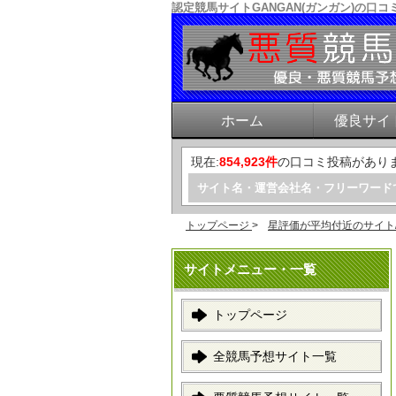
認定競馬サイトGANGAN(ガンガン)の
ホーム
優良サイ
現在:
854,923件
の口コミ投稿があり
サイト名・運営会社名・フリーワード
トップページ
>
星評価が平均付近のサイト
サイトメニュー・一覧
トップページ
全競馬予想サイト一覧