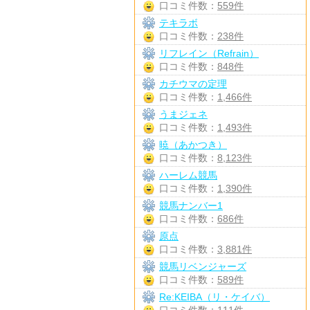
口コミ件数：
559件
テキラボ
口コミ件数：
238件
リフレイン（Refrain）
口コミ件数：
848件
カチウマの定理
口コミ件数：
1,466件
うまジェネ
口コミ件数：
1,493件
暁（あかつき）
口コミ件数：
8,123件
ハーレム競馬
口コミ件数：
1,390件
競馬ナンバー1
口コミ件数：
686件
原点
口コミ件数：
3,881件
競馬リベンジャーズ
口コミ件数：
589件
Re:KEIBA（リ・ケイバ）