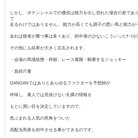
しかし、ポテンシャルでの優劣は能力を出し切れた場合の差であ
で
走るわけではありません。 能力が高くても調子の悪い馬と能力が
走れば後者が勝つ事は多々あり、的中者の少ないこういったｹｰｽ
その他にも結果が大きく左右されます。
・会場の馬場状態・枠順、レース展開・騎乗するジョッキー
・負担斤量
GANGANではありとあらゆるファクターを予想師が
吟味し、素人では見抜けない丸裸の情報を
もとに買い目を決定していますので、
危ぶまれる人気の死角をついた
高配当馬券を的中させる事ができるのです。