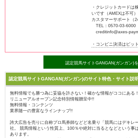
・クレジットカードは株
いです（AMEXは不可
カスタマーサポート（24
TEL：0570-03-6000（
creditinfo@axes-paym
・コンビニ決済はビット
認定競馬サイトGANGAN(ガンガン)
認定競馬サイトGANGAN(ガンガン)のサイト特色・サイト説
無料情報でも勝つ為に妥協を許さない！確かな情報がココにある
リニューアルオープン記念特別情報贈呈中!!
無料情報・コンテンツ
業界随一の豊富なラインナップ!!
誇大広告を売りに自称プロ馬券師などど名乗り「競馬にはデキレー
社。 競馬情報という性質上、100％や絶対に当るとなどという事
あります。