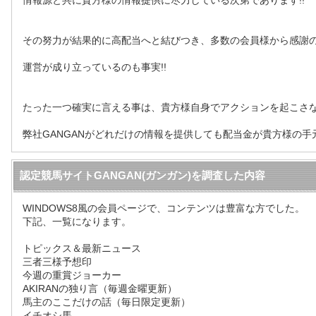
情報源と共に貴方様の情報提供に尽力している次第であります!!
その努力が結果的に高配当へと結びつき、多数の会員様から感謝
運営が成り立っているのも事実!!
たった一つ確実に言える事は、貴方様自身でアクションを起こさ
弊社GANGANがどれだけの情報を提供しても配当金が貴方様の手
認定競馬サイトGANGAN(ガンガン)を調査した内容
WINDOWS8風の会員ページで、コンテンツは豊富な方でした。
下記、一覧になります。
トピックス＆最新ニュース
三者三様予想印
今週の重賞ジョーカー
AKIRANの独り言（毎週金曜更新）
馬主のここだけの話（毎日限定更新）
イチオシ馬