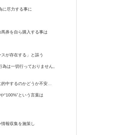
為に尽力する事に
の馬券を自ら購入する事は
ースが存在する」と謳う
行為は一切行っておりません。
に的中するのかどうか不安…
“100%”という言葉は
い情報収集を施策し