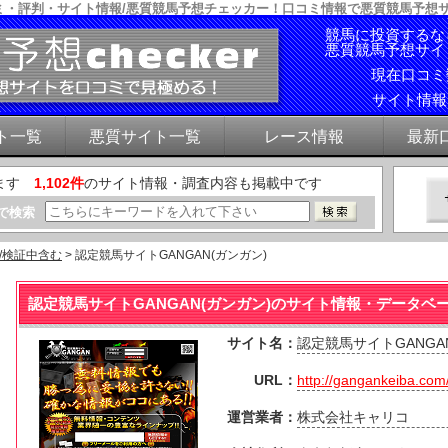
口コミ・評判・サイト情報/悪質競馬予想チェッカー！口コミ情報で悪質競馬予想
競馬に投資するな
悪質競馬予想サイ
現在口コ
サイト情
ト一覧
悪質サイト一覧
レース情報
最新
ます
1,102件
のサイト情報・調査内容も掲載中です
で検索
/検証中含む
> 認定競馬サイトGANGAN(ガンガン)
認定競馬サイトGANGAN(ガンガン)のサイト情報・データベ
サイト名：
認定競馬サイトGANGA
URL：
http://gangankeiba.com
運営業者：
株式会社キャリコ