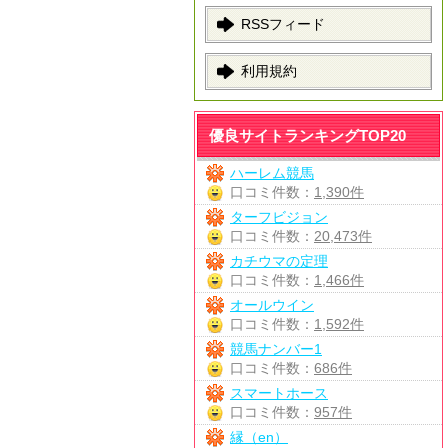
RSSフィード
利用規約
優良サイトランキングTOP20
ハーレム競馬
口コミ件数：
1,390件
ターフビジョン
口コミ件数：
20,473件
カチウマの定理
口コミ件数：
1,466件
オールウイン
口コミ件数：
1,592件
競馬ナンバー1
口コミ件数：
686件
スマートホース
口コミ件数：
957件
縁（en）