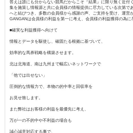
答えは誰にも分からない競馬だからこそ『結果』に限り無く近付く
集を施策し情報源と共に会員様の情報提供に尽力している次第で
へと結びつき、多数の会員様から感謝の声、ご支持を受け、運営が
GANGANは会員様の利益を第一に考え、会員様の利益獲得の為に
■確実な利益獲得へ向けて
情報とデータを駆使し、確固たる根拠に基づいて、
効率的な馬券戦略を構築させます。
北は北海道、南は九州まで幅広いネットワークで
「他では出せない」
圧倒的な情報力で、本物の的中率と回収率を
お見せ致します。
また弊社はお客様の利益を最優先に考え、
万が一の不的中や不利益の場合も
誠心誠意対応する事で、