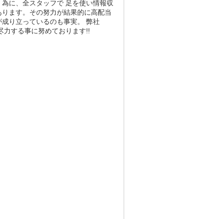
為に、全スタッフで 足を使い情報収
あります。その努力が結果的に高配当
成り立っているのも事実。 弊社
尽力する事に努めております!!