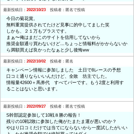
最新投稿日：
2022/10/23
投稿者：
匿名で投稿
今日の菊花賞。
無料重賞提供されてたけど見事に的中してました笑
しかも、２１万もプラスです。
まぁ〜俺はまだこのサイトを信用してないから
推奨金額通り買わないけど…ちょっと情報料がかからないか
ら満額買えば良かったなぁと少し後悔ww
最新投稿日：
2022/10/02
投稿者：
匿名
キャンペーン情報に参加しました 土日で8レースの予想
口コミ通りならいいんだけど、全敗 坊主でした。
情報量42600＋馬券代 すべてパーです。もう2度と利用す
ることはないと思います。
最新投稿日：
2022/09/27
投稿者：
匿名で投稿
S幹部認定参加して10戦８勝の報告！
残りの10戦2敗に参加した俺がたまたま運が悪いのか？
やはり口コミだけでは当てにならないから一度試したがいい
よ。ただ推奨金額では絶対買ってはダメ。