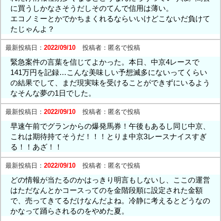
に買うしかなさそうだしそのてんで信用は薄い。
エコノミーとかでかちまくれるならいいけどこないだ負けて
たじゃんよ？
最新投稿日：
2022/09/10
投稿者：
匿名で投稿
緊急案件の言葉を信じてよかった。本日、中京4レースで
141万円を記録…こんな美味しい予想滅多にないってくらい
の結果でして、まだ現実味を受けることができずにいるよう
なそんな夢の1日でした。
最新投稿日：
2022/09/10
投稿者：
匿名で投稿
早速午前でグランからの爆発馬券！午後もあるし同じ中京、
これは期待持てそうだ！！！とりま中京3レースナイスすぎ
る！！あざ！！
最新投稿日：
2022/09/10
投稿者：
匿名で投稿
どの情報が当たるのかはっきり明言もしないし、ここの運営
はただなんとかコースってのを金階段順に設定された金額
で、売ってきてるだけなんだよね。冷静に考えるとどうなの
かなって踊らされるのをやめた夏。