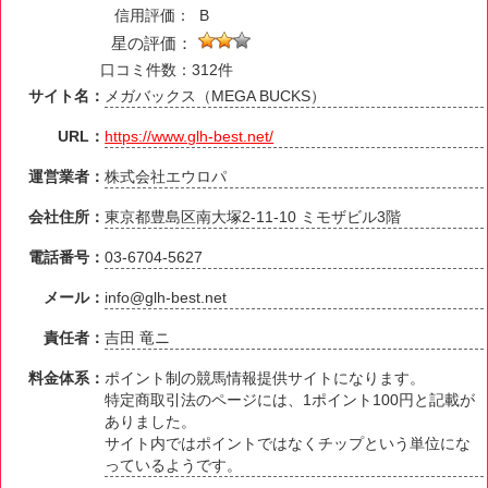
信用評価：
B
星の評価：
口コミ件数：312件
サイト名：
メガバックス（MEGA BUCKS）
URL：
https://www.glh-best.net/
運営業者：
株式会社エウロパ
会社住所：
東京都豊島区南大塚2-11-10 ミモザビル3階
電話番号：
03-6704-5627
メール：
info@glh-best.net
責任者：
吉田 竜ニ
料金体系：
ポイント制の競馬情報提供サイトになります。
特定商取引法のページには、1ポイント100円と記載が
ありました。
サイト内ではポイントではなくチップという単位にな
っているようです。