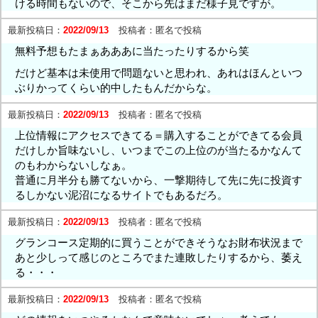
ける時間もないので、そこから先はまだ様子見ですが。
最新投稿日：
2022/09/13
投稿者：
匿名で投稿
無料予想もたまぁあああに当たったりするから笑
だけど基本は未使用で問題ないと思われ、あれはほんといつ
ぶりかってくらい的中したもんだからな。
最新投稿日：
2022/09/13
投稿者：
匿名で投稿
上位情報にアクセスできてる＝購入することができてる会員
だけしか旨味ないし、いつまでこの上位のが当たるかなんて
のもわからないしなぁ。
普通に月半分も勝てないから、一撃期待して先に先に投資す
るしかない泥沼になるサイトでもあるだろ。
最新投稿日：
2022/09/13
投稿者：
匿名で投稿
グランコース定期的に買うことができそうなお財布状況まで
あと少しって感じのところでまた連敗したりするから、萎え
る・・・
最新投稿日：
2022/09/13
投稿者：
匿名で投稿