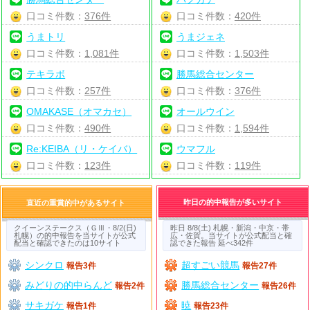
口コミ件数：
376件
口コミ件数：
420件
うまトリ
うまジェネ
口コミ件数：
1,081件
口コミ件数：
1,503件
テキラボ
勝馬総合センター
口コミ件数：
257件
口コミ件数：
376件
OMAKASE（オマカセ）
オールウイン
口コミ件数：
490件
口コミ件数：
1,594件
Re:KEIBA（リ・ケイバ）
ウマフル
口コミ件数：
123件
口コミ件数：
119件
昨日の的中報告が多いサイト
直近の重賞的中があるサイト
クイーンステークス（ＧⅢ・8/2(日)
昨日 8/8(土) 札幌・新潟・中京・帯
札幌）の的中報告を当サイトが公式
広・佐賀。当サイトが公式配当と確
配当と確認できたのは10サイト
認できた報告 延べ342件
シンクロ
超すごい競馬
報告3件
報告27件
みどりの的中らんど
勝馬総合センター
報告2件
報告26件
サキガケ
暁
報告1件
報告23件