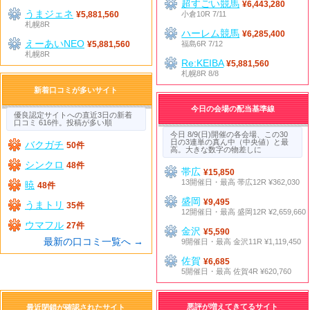
超すごい競馬
¥6,443,280
うまジェネ
小倉10R 7/11
¥5,881,560
札幌8R
ハーレム競馬
¥6,285,400
えーあいNEO
福島6R 7/12
¥5,881,560
札幌8R
Re:KEIBA
¥5,881,560
札幌8R 8/8
新着口コミが多いサイト
今日の会場の配当基準線
優良認定サイトへの直近3日の新着
口コミ 616件。投稿が多い順
今日 8/9(日)開催の各会場、この30
日の3連単の真ん中（中央値）と最
バクガチ
50件
高。大きな数字の物差しに
シンクロ
48件
帯広
¥15,850
13開催日・最高 帯広12R ¥362,030
暁
48件
盛岡
¥9,495
うまトリ
35件
12開催日・最高 盛岡12R ¥2,659,660
ウマフル
27件
金沢
¥5,590
最新の口コミ一覧へ →
9開催日・最高 金沢11R ¥1,119,450
佐賀
¥6,685
5開催日・最高 佐賀4R ¥620,760
悪評が増えてきてるサイト
最近閉鎖が確認されたサイト