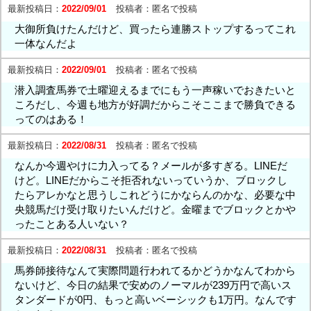
最新投稿日：
2022/09/01
投稿者：
匿名で投稿
大御所負けたんだけど、買ったら連勝ストップするってこれ
一体なんだよ
最新投稿日：
2022/09/01
投稿者：
匿名で投稿
潜入調査馬券で土曜迎えるまでにもう一声稼いでおきたいと
ころだし、今週も地方が好調だからこそここまで勝負できる
ってのはある！
最新投稿日：
2022/08/31
投稿者：
匿名で投稿
なんか今週やけに力入ってる？メールが多すぎる。LINEだ
けど。LINEだからこそ拒否れないっていうか、ブロックし
たらアレかなと思うしこれどうにかならんのかな、必要な中
央競馬だけ受け取りたいんだけど。金曜までブロックとかや
ったことある人いない？
最新投稿日：
2022/08/31
投稿者：
匿名で投稿
馬券師接待なんて実際問題行われてるかどうかなんてわから
ないけど、今日の結果で安めのノーマルが239万円で高いス
タンダードが0円、もっと高いベーシックも1万円。なんです