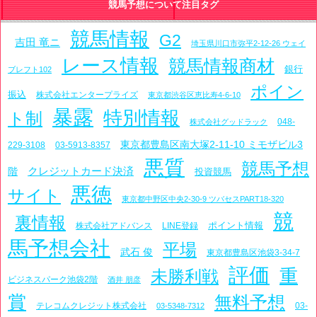
競馬予想について注目タグ
競馬情報
G2
吉田 竜ニ
埼玉県川口市弥平2-12-26 ウェイ
レース情報
競馬情報商材
銀行
ブレフト102
ポイン
振込
株式会社エンタープライズ
東京都渋谷区恵比寿4-6-10
暴露
特別情報
ト制
048-
株式会社グッドラック
東京都豊島区南大塚2-11-10 ミモザビル3
229-3108
03-5913-8357
悪質
競馬予想
クレジットカード決済
階
投資競馬
悪徳
サイト
東京都中野区中央2-30-9 ツバセスPART18-320
競
裏情報
ポイント情報
株式会社アドバンス
LINE登録
馬予想会社
平場
武石 俊
東京都豊島区池袋3-34-7
評価
重
未勝利戦
ビジネスパーク池袋2階
酒井 朋彦
賞
無料予想
テレコムクレジット株式会社
03-
03-5348-7312