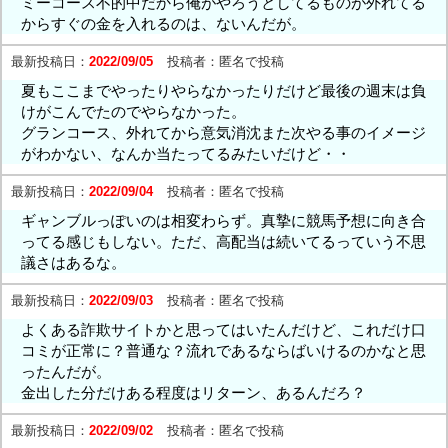
ミーコース不的中だから俺がやろうとしてるものが外れてる
からすぐの金を入れるのは、ないんだが。
最新投稿日：
2022/09/05
投稿者：
匿名で投稿
夏もここまでやったりやらなかったりだけど最後の週末は負
けがこんでたのでやらなかった。
グランコース、外れてから意気消沈また次やる事のイメージ
がわかない、なんか当たってるみたいだけど・・
最新投稿日：
2022/09/04
投稿者：
匿名で投稿
ギャンブルっぽいのは相変わらず。真摯に競馬予想に向き合
ってる感じもしない。ただ、高配当は続いてるっていう不思
議さはあるな。
最新投稿日：
2022/09/03
投稿者：
匿名で投稿
よくある詐欺サイトかと思ってはいたんだけど、これだけ口
コミが正常に？普通な？流れであるならばいけるのかなと思
ったんだが。
金出した分だけある程度はリターン、あるんだろ？
最新投稿日：
2022/09/02
投稿者：
匿名で投稿