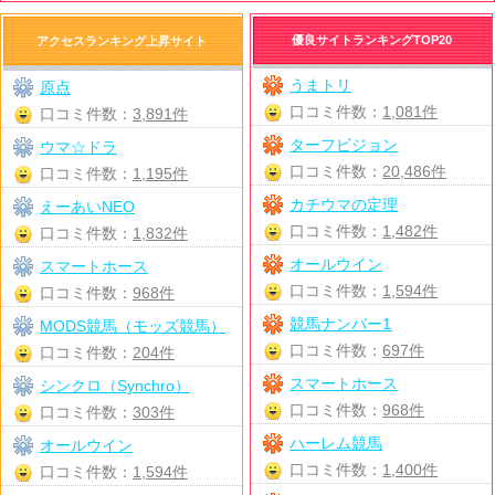
優良サイトランキングTOP20
アクセスランキング上昇サイト
うまトリ
原点
口コミ件数：
1,081件
口コミ件数：
3,891件
ターフビジョン
ウマ☆ドラ
口コミ件数：
20,486件
口コミ件数：
1,195件
カチウマの定理
えーあいNEO
口コミ件数：
1,482件
口コミ件数：
1,832件
オールウイン
スマートホース
口コミ件数：
1,594件
口コミ件数：
968件
競馬ナンバー1
MODS競馬（モッズ競馬）
口コミ件数：
697件
口コミ件数：
204件
スマートホース
シンクロ（Synchro）
口コミ件数：
968件
口コミ件数：
303件
ハーレム競馬
オールウイン
口コミ件数：
1,400件
口コミ件数：
1,594件