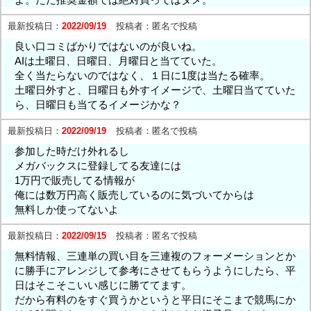
最新投稿日：
2022/09/19
投稿者：
匿名で投稿
良い口コミばかりではないのが良いね。
AIは土曜日、日曜日、月曜日と当てていた。
全く当たらないのではなく、１日に1度は当たる確率。
土曜日外すと、日曜日も外すイメージで、土曜日当てていた
ら、日曜日も当てるイメージかな？
最新投稿日：
2022/09/19
投稿者：
匿名で投稿
参加した時だけ外れるし
メガバックスに登録してる友達には
1万円で販売してる情報が
俺には数万円高く販売しているのに気づいてからは
無料しか使ってないよ
最新投稿日：
2022/09/15
投稿者：
匿名で投稿
無料情報、三連単の買い目を三連複のフォーメーションとか
に勝手にアレンジして参考にさせてもらうようにしたら、平
日はそこそこいい感じに勝ててます。
だから有料のをすぐ買うかというと平日にそこまで競馬にか