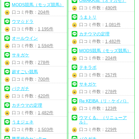
OMAKASE（オマカセ）
MODS競馬（モッズ競馬）
口コミ件数：
490件
口コミ件数：
204件
うまトリ
ウマ☆ドラ
口コミ件数：
1,081件
口コミ件数：
1,195件
カチウマの定理
オールウイン
口コミ件数：
1,482件
口コミ件数：
1,594件
MODS競馬（モッズ競馬）
サキガケ
口コミ件数：
204件
口コミ件数：
278件
テキラボ
超すごい競馬
口コミ件数：
257件
口コミ件数：
700件
サキガケ
バクガチ
口コミ件数：
278件
口コミ件数：
420件
Re:KEIBA（リ・ケイバ）
カチウマの定理
口コミ件数：
123件
口コミ件数：
1,482件
ウマくる。（リニューア
うまジェネ
ル）
口コミ件数：
1,503件
口コミ件数：
229件
勝馬総合センター
バクガチ