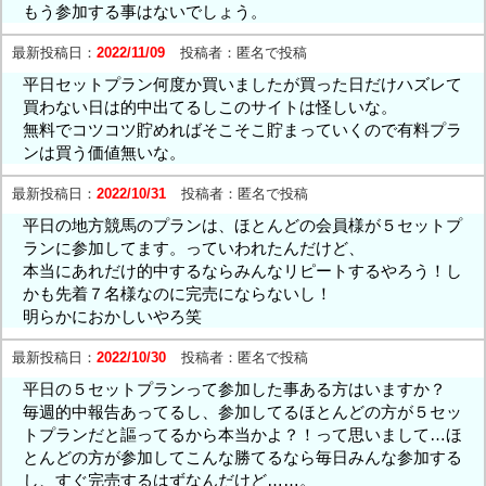
もう参加する事はないでしょう。
最新投稿日：
2022/11/09
投稿者：
匿名で投稿
平日セットプラン何度か買いましたが買った日だけハズレて
買わない日は的中出てるしこのサイトは怪しいな。
無料でコツコツ貯めればそこそこ貯まっていくので有料プラ
ンは買う価値無いな。
最新投稿日：
2022/10/31
投稿者：
匿名で投稿
平日の地方競馬のプランは、ほとんどの会員様が５セットプ
ランに参加してます。っていわれたんだけど、
本当にあれだけ的中するならみんなリピートするやろう！し
かも先着７名様なのに完売にならないし！
明らかにおかしいやろ笑
最新投稿日：
2022/10/30
投稿者：
匿名で投稿
平日の５セットプランって参加した事ある方はいますか？
毎週的中報告あってるし、参加してるほとんどの方が５セッ
トプランだと謳ってるから本当かよ？！って思いまして…ほ
とんどの方が参加してこんな勝てるなら毎日みんな参加する
し、すぐ完売するはずなんだけど……。