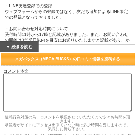
・LINE友達登録での登録
ウェブフォームからの登録ではなく、友だち追加によるLINE限定
での登録となっておりました。
・お問い合わせ対応時間について
受付時間11時から17時と記載がありました。また、お問い合わせ
の回答は3営業日以内を目安にお送りいたしますと記載があり、か
なり時間がかかることも示唆されていました。
▼ 続きを読む
・情報の引き渡し期間
メガバックス（MEGA BUCKS）の口コミ・情報を投稿する
商品によって個別に設定しております。
コメント本文
・商品代金以外の必要料金について
銀行振り込み時の手数料などが別途かかります。
・返品や返金についての説明書き
デジタルコンテンツという商品の性質上、ポイントの買い取りや
入金された金員の返金は行っておりませんのであらかじめご了承
ください。
迷惑行為対策の為、コメントを承認させていただくまで少々お時間を頂
きます。
承認者がサイトにアクセス出来ていない時は多少時間を要しますので、
気長にお待ち下さい。