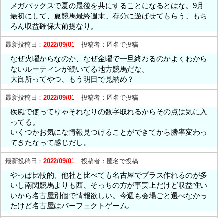
メガバックスで夏の最後を共にすることになるとはな。9月
最初にして、夏競馬最終週末。存分に遊ばせてもらう。もち
ろん収益確保大前提なり。
最新投稿日：
2022/09/01
投稿者：
匿名で投稿
なぜ火曜からなのか、なぜ金曜で一旦終わるのかよくわから
ないルーティンが続いてる地方競馬だな。
大御所ってやつ、もう明日で見納め？
最新投稿日：
2022/09/01
投稿者：
匿名で投稿
疾風で使ってりゃそれなりの数字取れるからその点は気に入
ってる。
いくつかお気にな情報見つけることができてから勝率変わっ
てきたなって感じだし。
最新投稿日：
2022/09/01
投稿者：
匿名で投稿
やっぱ比較的、他社と比べても名古屋でプラス作れるのが多
いし南関競馬よりも西、そっちの方が事実上だけど収益性い
いから名古屋別個で情報欲しい。今週も会場ごと選べなかっ
たけど名古屋はパーフェクトゲーム。