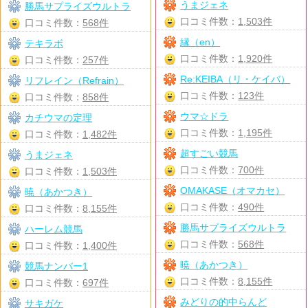
うまジェネ
勝馬サプライズウルトラ
口コミ件数：
1,503件
口コミ件数：
568件
縁（en）
テキラボ
口コミ件数：
1,920件
口コミ件数：
257件
Re:KEIBA（リ・ケイバ）
リフレイン（Refrain）
口コミ件数：
123件
口コミ件数：
858件
ウマ☆ドラ
カチウマの定理
口コミ件数：
1,195件
口コミ件数：
1,482件
超すごい競馬
うまジェネ
口コミ件数：
700件
口コミ件数：
1,503件
OMAKASE（オマカセ）
暁（あかつき）
口コミ件数：
490件
口コミ件数：
8,155件
勝馬サプライズウルトラ
ハーレム競馬
口コミ件数：
568件
口コミ件数：
1,400件
暁（あかつき）
競馬ナンバー1
口コミ件数：
8,155件
口コミ件数：
697件
みどりの的中らんど
サキガケ