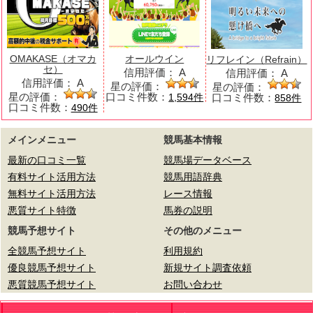
OMAKASE（オマカ
オールウイン
リフレイン（Refrain）
セ）
信用評価：
A
信用評価：
A
信用評価：
A
星の評価：
星の評価：
星の評価：
口コミ件数：
口コミ件数：
1,594件
858件
口コミ件数：
490件
メインメニュー
競馬基本情報
最新の口コミ一覧
競馬場データベース
有料サイト活用方法
競馬用語辞典
無料サイト活用方法
レース情報
悪質サイト特徴
馬券の説明
競馬予想サイト
その他のメニュー
全競馬予想サイト
利用規約
優良競馬予想サイト
新規サイト調査依頼
悪質競馬予想サイト
お問い合わせ