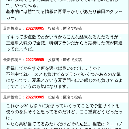
て、やってみる。
基本的には勝ててる情報に再乗っかりがあたり前田のクラッ
カー。
最新投稿日：
2022/09/05
投稿者：
匿名で投稿
イキって少点数でとかいうからこんな結果なるんだろうが…
三連単入魂ので全滅。特別プランだからと期待した俺が間違
ってたようだ。
最新投稿日：
2022/09/05
投稿者：
匿名で投稿
登録してからすぐ何を選べば良いのでしょうか？
不的中で2レースとも負けてるプランがいくつかあるのが気
になってて、夏馬とかいう夏専門っぽい感じのも負けてるよ
うでこういうのも気になります。
最新投稿日：
2022/09/05
投稿者：
匿名で投稿
これからG1も徐々に始まっていくってことで予想サイトを
使うのを戻そうと思ってるのだけど、ここ重賞どうだったっ
け。
やたら高額当ててるみたいだけどその辺は。捏造は？エコノ