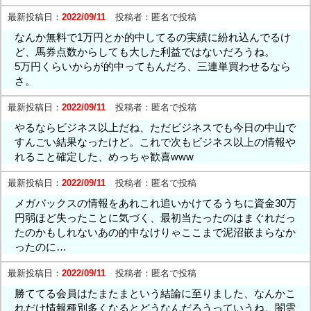
最新投稿日：
2022/09/11
投稿者：
匿名で投稿
なんか無料で1万円とか的中してるの実績に紛れ込んでるけ
ど、馬券点数からしても大した利益ではないだろうね。
5万円くらいからが的中ってもんだろ、三連単買わせるなら
さ。
最新投稿日：
2022/09/11
投稿者：
匿名で投稿
やるならビジネス以上だね、ただビジネスでも今日の中山で
すんごい結果なったけど。これで次もビジネス以上の情報や
れること確定した、めっちゃ歓喜www
最新投稿日：
2022/09/11
投稿者：
匿名で投稿
メガバックスの情報をあれこれ追いかけてるうちに資金30万
円弱ほど失ったことに気づく、最初当たったのはまぐれだっ
たのかもしれないあの的中なけりゃここまで泥沼嵌まらなか
ったのに…
最新投稿日：
2022/09/11
投稿者：
匿名で投稿
勝ててる会員はたまたまという結論に至りました、なんかこ
れだけ情報種別多くなるとどうなんだろうっていうね。闇雲