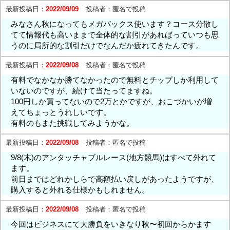
最新投稿日：
2022/09/09
投稿者：
匿名で投稿
みなさん秋になってもメガバックス使います？コース分散し
てて情報代も高いままで全体的な割引があればっていつも思
うのに局所的な割引だけでなんだか疲れてきたんです。
最新投稿日：
2022/09/08
投稿者：
匿名で投稿
有料でなかなか勝てなかったので無料とチップしか利用して
いないのですが、続けて当たってますね。
100円しか買ってないので2万とかですが、おこづかいが増
えてちょっとうれしいです。
有料のもまた挑戦してみようかな。
最新投稿日：
2022/09/08
投稿者：
匿名で投稿
9/8(木)のアンタッチャブルレース(地方競馬)はすべて外れて
ます。
前日まではどれかしらで高額払い戻しがあったようですが、
購入すると外れる仕様かもしれません。
最新投稿日：
2022/09/08
投稿者：
匿名で投稿
今回はビジネスにて大勝負をいきなり秋〜初回からかます