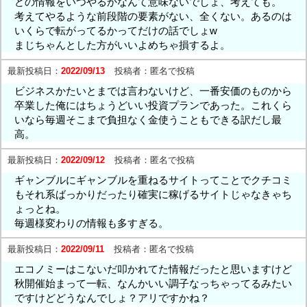
どの情報をいつやるかなんて意味ないでしょ、考えても。
考えてやるような前段階の要素がない、全くない。あるのは
いくらで転がってるかってだけの話でしょw
まじちゃんとした方がいいよめちゃ損するよ。
最新投稿日：
2022/09/13
投稿者：
匿名で投稿
ビジネスかたいとまでは言わないけど、一番安価のものから
卒業した俺にはちょうどいい投資プランであった。これくら
いなら毎週そこまで負担なく金使うこともできる訳だし最
高。
最新投稿日：
2022/09/12
投稿者：
匿名で投稿
ギャンブルにギャンブルを重ねるサイトってことでクチコミ
もそれ系ばっかりだったり確実に稼げるサイトじゃなきゃち
ょっとね。
毎週様変わりの情報も多すぎる。
最新投稿日：
2022/09/11
投稿者：
匿名で投稿
エコノミーはこないだ叩かれてた情報だったと思いますけど
秋開催始まって一転、なんかいい調子なっちゃってるみたい
ですけどどうなんでしょ？アリですかね？