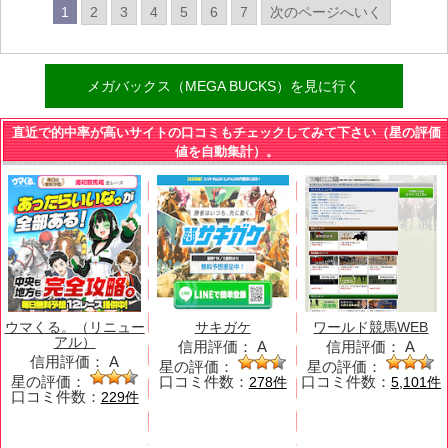
1
2
3
4
5
6
7
次のページへいく
メガバックス（MEGA BUCKS）を見に行く
直近で的中率が高いサイトの口コミもチェックしてみて下さい（星の評価
値を自動集計）。
ウマくる。（リニュー
サキガケ
ワールド競馬WEB
アル）
信用評価：
A
信用評価：
A
信用評価：
A
星の評価：
星の評価：
星の評価：
口コミ件数：
口コミ件数：
278件
5,101件
口コミ件数：
229件