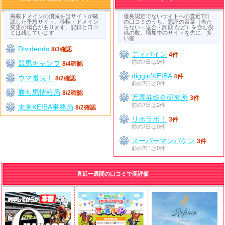
掲載ドメインの消滅を当サイトが確
優良認定でないサイトへの直近7日
認した予想サイト。移転・ドメイン
の口コミのうち、悪評の言葉（当た
変更の場合があります。記録と口コ
らない・返金・詐欺 など）を含む投
ミは残しています
稿の数。増加中のサイトを先に、多
い順
Dividends
8/3確認
ディバイン
4件
前の7日は0件
競馬キャンプ
8/4確認
diggin'KEIBA
4件
ウマ番長！
8/2確認
前の7日は0件
勝ち馬情報局
8/2確認
万馬券総合研究所
3件
前の7日は2件
未来KEIBA事務局
8/2確認
リホラボ！
3件
前の7日は0件
スーパーマンバケン
3件
前の7日は0件
直近一週間の口コミで高評価