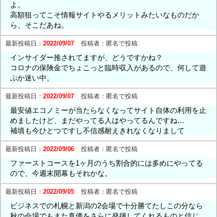
よ。
高額狙ってこそ情報サイトやるメリットみたいなものだか
ら、そこだあね。
最新投稿日：
2022/09/07
投稿者：
匿名で投稿
インサイダー推されてますが、どうですかね？
コロナの保険金でちょこっと臨時収入があるので、何して遊
ぶか迷い中。
最新投稿日：
2022/09/07
投稿者：
匿名で投稿
最安値エコノミーが当たらなくなってサイト自体の利用を止
めましたけど、まだやってる人はやってるんですね…
補填も今ひとつですし不信感耐えきれなくなりまして
最新投稿日：
2022/09/06
投稿者：
匿名で投稿
ファーストコースを1ヶ月のうち割合的には多めにやってる
ので、今週末開幕もそれかな。
最新投稿日：
2022/09/05
投稿者：
匿名で投稿
ビジネスでの札幌と新潟の2会場で十分勝てたしこの分なら
秋の会場でもまた真価をさらに発揮してくれるものと信じ