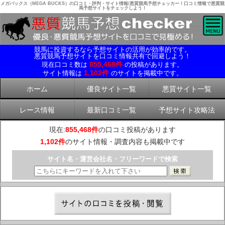
メガバックス（MEGA BUCKS）の口コミ・評判・サイト情報/悪質競馬予想チェッカー！口コミ情報で悪質競
馬予想サイトをチェックしよう！
競馬に投資するなら予想サイトの活用が効率的です。
悪質競馬予想サイトを口コミ情報共有で回避しよう！
855,468件
現在口コミ数は
の投稿があります。
1,102件
サイト情報は
のサイトを掲載中です。
ホーム
優良サイト一覧
悪質サイト一覧
レース情報
最新口コミ一覧
予想サイト攻略法
現在:
855,468件
の口コミ投稿があります
1,102件
のサイト情報・調査内容も掲載中です
サイト名・運営会社名・フリーワードで検索