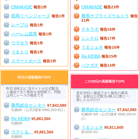
OMAKASE
OMAKASE
報告1件
報告23件
競馬リベンジャーズ
勝馬サプライズウルトラ
報告1件
報告
21件
レープロ
報告1件
テキラボ
報告18件
ハーレム競馬
報告1件
シンクロ
報告17件
ウマセラ
報告1件
うまジェネ
報告16件
うまトリ
報告1件
Re:KEIBA
報告15件
スマートホース
報告1件
バクガチ
報告14件
昨日の高額報告TOP5
この30日の高額報告TOP5
昨日 8/8(土)に当サイトが公式配当
と確認できた報告を金額順で。同額
直近30日に確認できた報告の最高
は同じレースの報告です
額。金額は公式配当×購入口数と一
致したものだけ
勝馬総合センター
¥7,842,080
勝馬総合センター
札幌8R（公式3連単 ¥980,260×8口）
¥7,842,080
札幌8R 8/8（公式3連単 ¥980,260×8
Re:KEIBA
口）
¥5,881,560
札幌8R
うまジェネ
¥6,811,600
ウマくる。
新潟5R 8/2
¥5,881,560
札幌8R