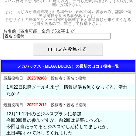
スパム行為でない限り(～12時間以内、土日も更新)承認されますのでお気
軽に投稿下さい。
また、同じ方が連続投稿される場合や、内容の薄い書き込み、誹謗中傷
等は掲載を見送る事があります。
予想サイトの具体的なメール内容を転載すると削除依頼が来やすくなる
傾向があるので、留意して投稿下さい。
お名前（匿名可能・全角で5文字まで）
メガバックス（MEGA BUCKS）の最新の口コミ投稿一覧
最新投稿日：
2023/02/08
投稿者：
匿名で投稿
1月22日以降メールも来ず、情報提供も無くなってる。潰れ
たか？
最新投稿日：
2022/12/12
投稿者：
匿名で投稿
12月11.12日のビジネスプランに参加
今回3回目の参加ですが、前2回は見事にハズレ
今回は当たってるビジネスやし期待してましたが、
土日4鞍すべて外してくれました。