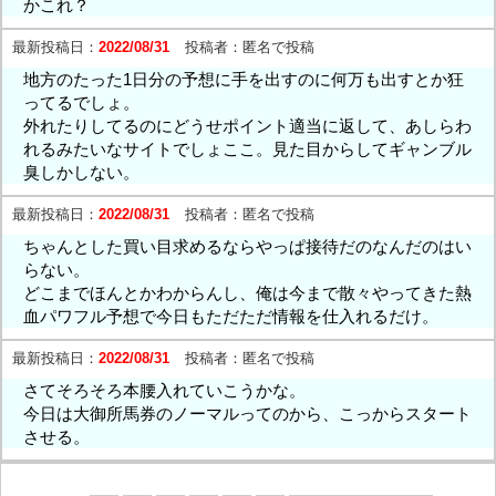
かこれ？
最新投稿日：
2022/08/31
投稿者：
匿名で投稿
地方のたった1日分の予想に手を出すのに何万も出すとか狂
ってるでしょ。
外れたりしてるのにどうせポイント適当に返して、あしらわ
れるみたいなサイトでしょここ。見た目からしてギャンブル
臭しかしない。
最新投稿日：
2022/08/31
投稿者：
匿名で投稿
ちゃんとした買い目求めるならやっぱ接待だのなんだのはい
らない。
どこまでほんとかわからんし、俺は今まで散々やってきた熱
血パワフル予想で今日もただただ情報を仕入れるだけ。
最新投稿日：
2022/08/31
投稿者：
匿名で投稿
さてそろそろ本腰入れていこうかな。
今日は大御所馬券のノーマルってのから、こっからスタート
させる。