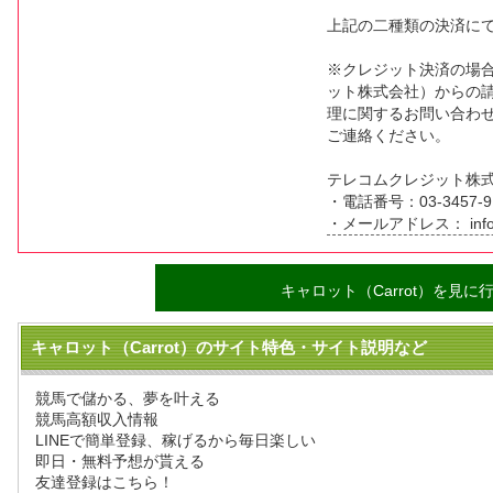
上記の二種類の決済に
※クレジット決済の場
ット株式会社）からの
理に関するお問い合わ
ご連絡ください。
テレコムクレジット株
・電話番号：03-3457-9
・メールアドレス： info@te
キャロット（Carrot）を見に
キャロット（Carrot）のサイト特色・サイト説明など
競馬で儲かる、夢を叶える
競馬高額収入情報
LINEで簡単登録、稼げるから毎日楽しい
即日・無料予想が貰える
友達登録はこちら！