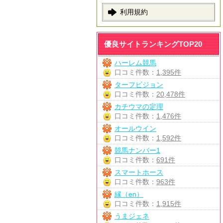
利用規約
優良サイトランキングTOP20
ハーレム競馬
口コミ件数：
1,395件
ターフビジョン
口コミ件数：
20,478件
カチウマの定理
口コミ件数：
1,476件
オールウイン
口コミ件数：
1,592件
競馬ナンバー1
口コミ件数：
691件
スマートホース
口コミ件数：
963件
縁（en）
口コミ件数：
1,915件
うまジェネ