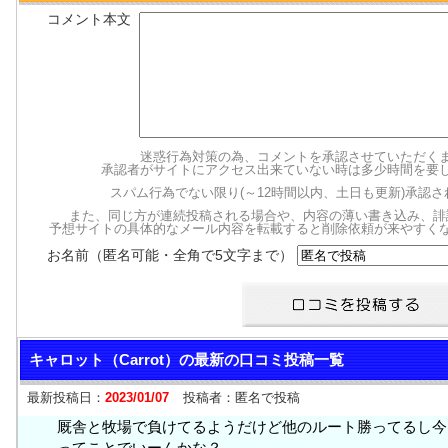
コメント本文
迷惑行為対策の為、コメントを承認させていただく
承認者がサイトにアクセス出来ていない時は多少時間を要
スパム行為でない限り(～12時間以内、土日も更新)承認
また、同じ方が連続投稿される場合や、内容の薄い書き込み、誹
予想サイトの具体的なメール内容を転載すると削除依頼が来やすく
お名前（匿名可能・全角で5文字まで）
キャロット（Carrot）の最新の口コミ投稿一覧
最新投稿日：
2023/01/07
投稿者：
匿名で投稿
厩舎と牧場で負けてるようだけど他のルート勝ってるし今
ってことでいーんかな？