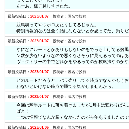
あーあ、様子見しすぎたわ。
最新投稿日：
2023/01/07
投稿者：
匿名で投稿
競馬魂ってやつボロあたりしてるじゃん。
特別情報的なのは全く話にならないとか思ってた、釣りだ
最新投稿日：
2023/01/07
投稿者：
匿名で投稿
なになにルートとかありもしないのをでっち上げてる競馬
ン数が少ないようなので悪くなさそうに見えるってのはあ
ヴィクトリーの中でどれかをやるってのが攻略法なのかな
最新投稿日：
2023/01/07
投稿者：
匿名で投稿
どのルートだろうと、バラ売りしてる時点でなんかもうお
わないといけない時点で勝てる気がしませんから。
最新投稿日：
2023/01/07
投稿者：
匿名で投稿
今回は騎手ルートに落ち着きましたが1月中は変わりばん
ばと！
一つの情報でなんか勝てなかったのが去年ありましたので
最新投稿日：
2023/01/06
投稿者：
匿名で投稿