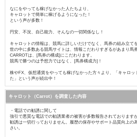
なにをやっても稼げなかった人たちより、
キャロットで簡単に稼げるようになった！
という声が多数！
円安、不況、自己能力、そんなの一切関係なし！
キャロットの情報は、競馬に詳しいだけでなく、馬券の組み立て
世の中に多数ある競馬サイトは、情報こだわりすぎるがあまり馬
CARROTは、[馬券の構成]にこだわります。
競馬で勝つのは予想力ではなく、[馬券構成力]！
株やFX、仮想通貨をやっても稼げなかった方々より、「キャロッ
た」という声が続出中！
キャロット（Carrot）を調査した内容
・電話での勧誘に関して
強引で悪質な電話での勧誘業者の被害が多数報告されておりますが
勧誘は一切行っておりません。履歴の保存やサポート品質向上の
さい。