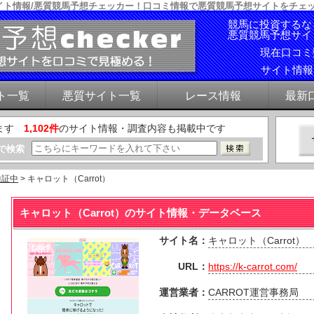
・サイト情報/悪質競馬予想チェッカー！口コミ情報で悪質競馬予想サイトをチェ
競馬に投資するな
悪質競馬予想サイ
現在口コ
サイト情
ト一覧
悪質サイト一覧
レース情報
最新
ます
1,102件
のサイト情報・調査内容も掲載中です
で検索
検証中
> キャロット（Carrot）
キャロット（Carrot）のサイト情報・データベース
サイト名：
キャロット（Carrot）
URL：
https://k-carrot.com/
運営業者：
CARROT運営事務局