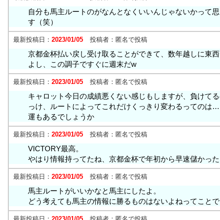
自分も馬主ルートのがなんとなくいいんじゃないかって思
す（笑）
最新投稿日：
2023/01/05
投稿者：
匿名で投稿
京都金杯払い戻し受け取ることができて、数年越しに東西
よし、この調子ですぐに週末だw
最新投稿日：
2023/01/05
投稿者：
匿名で投稿
キャロット今日の成績悪くない感じもしますが、負けてる
っけ、ルートによってこれだけくっきり変わるってのは…
運もあるでしょうか
最新投稿日：
2023/01/05
投稿者：
匿名で投稿
VICTORY最高。
やはり情報持ってたね、京都金杯で年初から早速儲かった
最新投稿日：
2023/01/05
投稿者：
匿名で投稿
馬主ルートがいいかなと馬主にしたよ。
どう考えても馬主の情報に勝るものはないよねってことで
最新投稿日：
2023/01/05
投稿者：
匿名で投稿