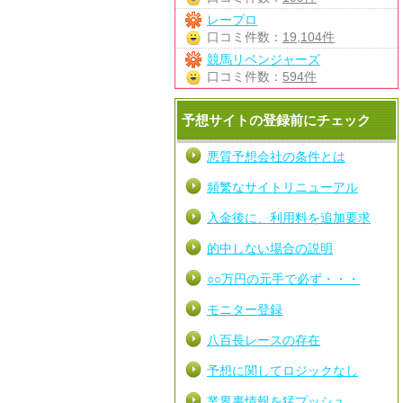
レープロ
口コミ件数：
19,104件
競馬リベンジャーズ
口コミ件数：
594件
予想サイトの登録前にチェック
悪質予想会社の条件とは
頻繁なサイトリニューアル
入金後に、利用料を追加要求
的中しない場合の説明
○○万円の元手で必ず・・・
モニター登録
八百長レースの存在
予想に関してロジックなし
業界裏情報を猛プッシュ