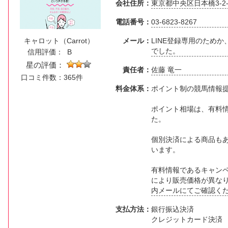
会社住所：
東京都中央区日本橋3-2-1
電話番号：
03-6823-8267
キャロット（Carrot）
メール：
LINE登録専用のため
でした。
信用評価：
B
星の評価：
責任者：
佐藤 竜一
口コミ件数：365件
料金体系：
ポイント制の競馬情報
ポイント相場は、有料情
た。
個別決済による商品も
います。
有料情報であるキャン
により販売価格が異な
内メールにてご確認く
支払方法：
銀行振込決済
クレジットカード決済