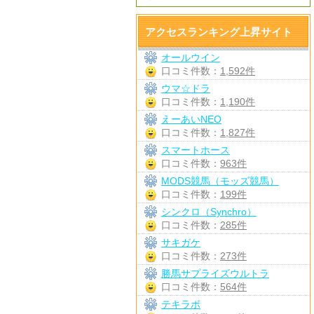
アクセスランキング上昇サイト
オールウイン
口コミ件数：
1,592件
ウマ☆ドラ
口コミ件数：
1,190件
えーあいNEO
口コミ件数：
1,827件
スマートホース
口コミ件数：
963件
MODS競馬（モッズ競馬）
口コミ件数：
199件
シンクロ（Synchro）
口コミ件数：
285件
サキガケ
口コミ件数：
273件
勝馬サプライズウルトラ
口コミ件数：
564件
テキラボ