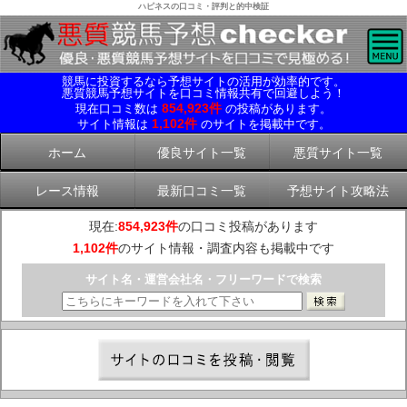
ハピネスの口コミ・評判と的中検証
競馬に投資するなら予想サイトの活用が効率的です。
悪質競馬予想サイトを口コミ情報共有で回避しよう！
854,923件
現在口コミ数は
の投稿があります。
1,102件
サイト情報は
のサイトを掲載中です。
ホーム
優良サイト一覧
悪質サイト一覧
レース情報
最新口コミ一覧
予想サイト攻略法
現在:
854,923件
の口コミ投稿があります
1,102件
のサイト情報・調査内容も掲載中です
サイト名・運営会社名・フリーワードで検索