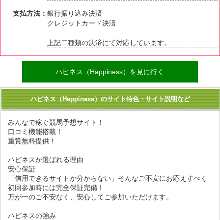
支払方法：
銀行振り込み決済
クレジットカード決済
上記二種類の決済にて対応しています。
ハピネス（Happiness）を見に行く
ハピネス（Happiness）のサイト特色・サイト説明など
みんなで稼ぐ競馬予想サイト！
口コミ機能搭載！
重賞無料提供！
ハピネスが選ばれる理由
安心保証
「信用できるサイトか分からない」そんなご不安にお応えすべく
初回参加時には完全保証完備！
万が一のご不安なく、安心してご参加いただけます。
ハピネスの強み