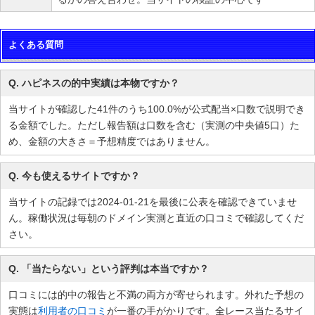
よくある質問
Q. ハピネスの的中実績は本物ですか？
当サイトが確認した41件のうち100.0%が公式配当×口数で説明でき
る金額でした。ただし報告額は口数を含む（実測の中央値5口）た
め、金額の大きさ＝予想精度ではありません。
Q. 今も使えるサイトですか？
当サイトの記録では2024-01-21を最後に公表を確認できていませ
ん。稼働状況は毎朝のドメイン実測と直近の口コミで確認してくだ
さい。
Q. 「当たらない」という評判は本当ですか？
口コミには的中の報告と不満の両方が寄せられます。外れた予想の
実態は
利用者の口コミ
が一番の手がかりです。全レース当たるサイ