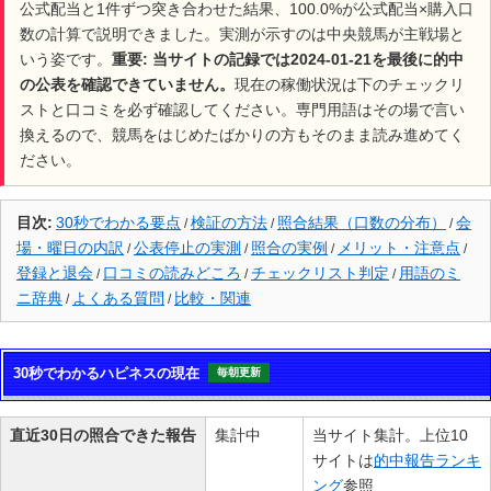
公式配当と1件ずつ突き合わせた結果、100.0%が公式配当×購入口
数の計算で説明できました。実測が示すのは中央競馬が主戦場と
いう姿です。
重要: 当サイトの記録では2024-01-21を最後に的中
の公表を確認できていません。
現在の稼働状況は下のチェックリ
ストと口コミを必ず確認してください。専門用語はその場で言い
換えるので、競馬をはじめたばかりの方もそのまま読み進めてく
ださい。
目次:
30秒でわかる要点
検証の方法
照合結果（口数の分布）
会
/
/
/
場・曜日の内訳
公表停止の実測
照合の実例
メリット・注意点
/
/
/
/
登録と退会
口コミの読みどころ
チェックリスト判定
用語のミ
/
/
/
ニ辞典
よくある質問
比較・関連
/
/
30秒でわかるハピネスの現在
毎朝更新
直近30日の照合できた報告
集計中
当サイト集計。上位10
サイトは
的中報告ランキ
ング
参照