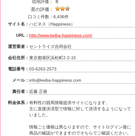
信用評価：
B
星の評価：
口コミ件数：6,436件
サイト名：
ハピネス（Happiness）
URL：
http://www.keiba-happiness.com/
運営業者：
セントライズ合同会社
会社住所：
東京都港区浜松町2-2-15
電話番号：
03-6263-2573
メール：
info@keiba-happiness.com
責任者：
近藤 正俊
料金体系：
有料性の競馬情報提供サイトになります。
主に直接決済型で情報に対して決済するようになって
いました。
情報ごと価格は異なりますので、サイトログイン後に
商品の確認ができますのでそちらでご確認ください。