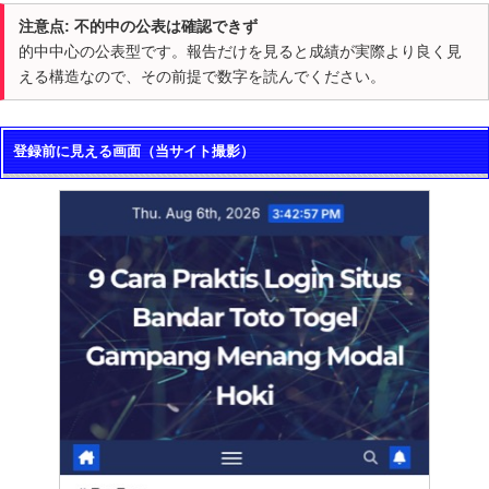
注意点: 不的中の公表は確認できず
的中中心の公表型です。報告だけを見ると成績が実際より良く見
える構造なので、その前提で数字を読んでください。
登録前に見える画面（当サイト撮影）