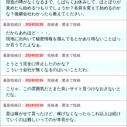
捏造の噂がなくなるまで、しばらくお休みして、ほとぼりが
覚めたら始めるつもりでしょうか？名前を変えて始めるのか
な？後継会社わかったら教えてください。
最新投稿日：
2024/02/28
投稿者：
匿名で投稿
だからあれほど・・・。
現地に出向いて秘密情報を掴んでるとかあり得ないことばっ
か言うてたよなぁ。
最新投稿日：
2024/02/26
投稿者：
匿名で投稿
とうとう完全に停止したのかな？
こういう会社が無くなるのはいいことだわ。
最新投稿日：
2024/02/26
投稿者：
匿名で投稿
こりゃ、この雰囲気だとまた良いサイト見つけなおさないと
だな。
最新投稿日：
2024/02/26
投稿者：
匿名で投稿
昔は稼がせて貰ったけど、稼げなくなったらこれ以上は続け
ていくのは難しいってのが本音かな。