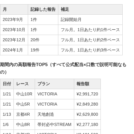
月
記録した報告
補足
2023年9月
1件
記録開始月
2023年10月
1件
フル月。1日あたり約1件ペース
2023年12月
20件
フル月。1日あたり約2件ペース
2024年1月
19件
フル月。1日あたり約3件ペース
期間内の高額報告TOP5（すべて公式配当×口数で説明可能なも
の）
日付
レース
プラン
報告額
1/21
中山10R
VICTORIA
¥2,991,720
1/21
中山5R
VICTORIA
¥2,849,280
1/13
京都4R
天地創造
¥2,629,800
1/6
中山8R
帯封必中STREAM
¥2,277,180