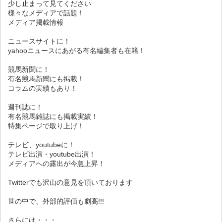
少し止まって見てください
様々なメディアで話題！
メディア掲載情報
ニュースサイトに！
yahooニュースにあがる有名編集者も在籍！
競馬新聞に！
有名競馬新聞にも掲載！
コラムの実績もあり！
週刊誌に！
有名競馬雑誌にも掲載実績！
特集ページで取り上げ！
テレビ、youtubeに！
テレビ出演・youtube出演！
メディアへの露出が今急上昇！
Twitterでも沢山の意見を頂いております
世の中で、外部的評価も劇高!!!
さらには・・・