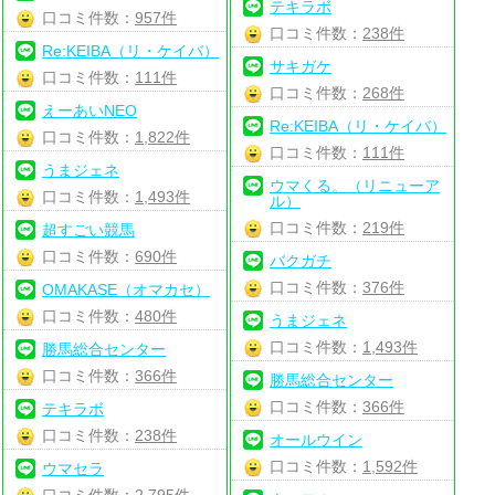
テキラボ
口コミ件数：
957件
口コミ件数：
238件
Re:KEIBA（リ・ケイバ）
サキガケ
口コミ件数：
111件
口コミ件数：
268件
えーあいNEO
Re:KEIBA（リ・ケイバ）
口コミ件数：
1,822件
口コミ件数：
111件
うまジェネ
ウマくる。（リニューア
口コミ件数：
1,493件
ル）
口コミ件数：
219件
超すごい競馬
口コミ件数：
690件
バクガチ
口コミ件数：
376件
OMAKASE（オマカセ）
口コミ件数：
480件
うまジェネ
口コミ件数：
1,493件
勝馬総合センター
口コミ件数：
366件
勝馬総合センター
口コミ件数：
366件
テキラボ
口コミ件数：
238件
オールウイン
口コミ件数：
1,592件
ウマセラ
口コミ件数：
2,795件