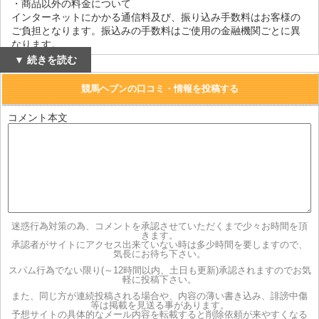
・商品以外の料金について
インターネットにかかる通信料及び、振り込み手数料はお客様の
ご負担となります。振込みの手数料はご使用の金融機関ごとに異
なります。
▼ 続きを読む
・商品の引渡しについて
ご購入手続きの完了後。レース開催日の前日もしくは当日となり
競馬ヘブンの口コミ・情報を投稿する
ます。
コメント本文
・返品または返金について
扱う商品がデジタルコンテンツであり、商品の性質上返金・返
品・交換 には応じられません。
・個人情報保護の策定表記
当社は個人情報への不正アクセス、紛失、破壊、改ざんおよび漏
洩などのリスクを認識し、予防ならびに是正のために必要な対応
策を講じます。また、個人情報の適切な取扱いと運用のための基
迷惑行為対策の為、コメントを承認させていただくまで少々お時間を頂
準、ルール、手順などを定めた個人情報保護プログラムを策定し
きます。
承認者がサイトにアクセス出来ていない時は多少時間を要しますので、
実施します。
気長にお待ち下さい。
スパム行為でない限り(～12時間以内、土日も更新)承認されますのでお気
軽に投稿下さい。
また、同じ方が連続投稿される場合や、内容の薄い書き込み、誹謗中傷
等は掲載を見送る事があります。
予想サイトの具体的なメール内容を転載すると削除依頼が来やすくなる