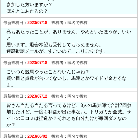
参加した方いますか？
ほんとにあたるの？
最新投稿日：
2023/07/18
投稿者：
匿名で投稿
私もあたったことが、ありません。やめといたほうが、いい
と
思います。退会希望も受付してもらえません。
迷惑勧誘メールが、すごいのて、こりごりです。
最新投稿日：
2023/07/18
投稿者：
匿名で投稿
こいつら競馬やったことないんじゃね？
買い目と点数が合ってないし、馬連とかワイドで金とるな
よ。
最新投稿日：
2023/07/12
投稿者：
匿名で投稿
皆さん当たる当たる言ってるけど、3人の馬券師で合計7回参
加したけど、一度も利益が出た事ない。トリガミか全滅。サ
イトの口コミは捏造か？それとも自分だけが毎回ダメなの
か？
最新投稿日：
2023/06/02
投稿者：
匿名で投稿