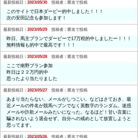
最新投稿日：
2023/05/30
投稿者：
匿名で投稿
このサイトで日本ダービー的中しました！！！
次の安田記念も参加します！
最新投稿日：
2023/05/29
投稿者：
匿名で投稿
昨日、馬主プランでダービーで17万程的中しましたー！！！
無料情報も的中で最高です！！！
最新投稿日：
2023/05/28
投稿者：
匿名で投稿
ここで南野プラン参加
昨日は２２万円的中
思ったより当たりました
最新投稿日：
2023/05/27
投稿者：
匿名で投稿
あまり当たらない、メールがしつこい。などはさておき、最
近メールの件名が競馬ヘブンでなく英数字のランダム。迷惑
メールや詐欺メールみたいになった。なるほど！甘い言葉に
騙されないよう退会せず、自分への戒めとして放置しようと
思ってます。
最新投稿日：
2023/05/26
投稿者：
匿名で投稿