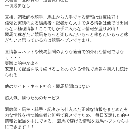
一切必要なし
直接、調教師や騎手、馬主から入手できる情報は鮮度抜群！
信頼と実績のある編集者・記者から入手できる情報は他では出回
らない極秘情報！ここでしか手に入らない情報が盛り沢山！
競馬で稼ぎたい競馬をもっと楽しみたいもっと稼ぎたいもっと稼
ぎたいと思っている方は競馬ヘブンできまり。
直情報→ネットや競馬新聞のような適当で的外れな情報ではな
く・・・
実際に的中が出る
安定して配当を取り続けることのできる情報で馬券を購入し続け
られる
他のサイト・ネット社会・競馬新聞にはない
超人気、勝つためのサービス
調教師・馬主・騎手・記者から仕入れた正確な情報をまとめた有
力な情報を持つ編集者と無料で直メできため、 毎日安定した的中
情報と配当を手にできる。 競馬で稼げる情報を競馬ヘブンなら手
にできます！！