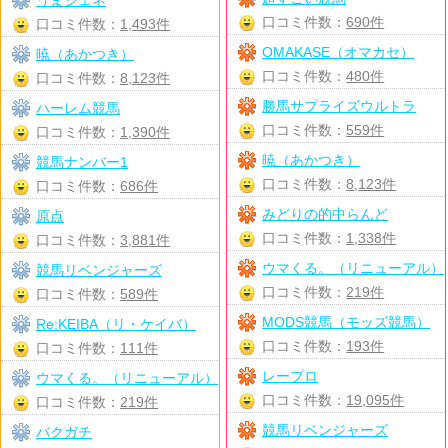
口コミ件数：
690件
口コミ件数：
1,493件
OMAKASE（オマカセ）
暁（あかつき）
口コミ件数：
480件
口コミ件数：
8,123件
勝馬サプライズウルトラ
ハーレム競馬
口コミ件数：
559件
口コミ件数：
1,390件
暁（あかつき）
競馬ナンバー1
口コミ件数：
8,123件
口コミ件数：
686件
みどりの的中らんど
原点
口コミ件数：
1,338件
口コミ件数：
3,881件
ウマくる。（リニューアル）
競馬リベンジャーズ
口コミ件数：
219件
口コミ件数：
589件
MODS競馬（モッズ競馬）
Re:KEIBA（リ・ケイバ）
口コミ件数：
193件
口コミ件数：
111件
レープロ
ウマくる。（リニューアル）
口コミ件数：
19,095件
口コミ件数：
219件
競馬リベンジャーズ
バクガチ