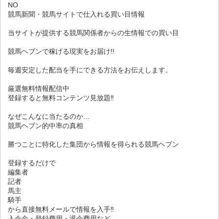
NO
競馬新聞・競馬サイトで仕入れる買い目情報
当サイトが提供する競馬関係者からの生情報での買い目
競馬ヘブンで稼げる現実をお届け!!
毎週安定した配当を手にできる方法をお伝えします。
厳選無料情報配信中
登録すると無料コンテンツ見放題‼︎
なぜこんなに当たるのか…
競馬ヘブン的中率の真相
勝つことに特化した集団から情報を得られる競馬ヘブン
登録するだけで
編集者
記者
馬主
騎手
から直接無料メールで情報を入手‼︎
入会金・登録費用・退会費用など