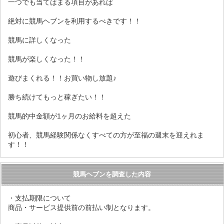
一つでも当てはまる項目があれば
絶対に競馬ヘブンを利用するべきです！！
競馬に詳しくなった
競馬が楽しくなった！！
遊びまくれる！！お買い物し放題♪
勝ち続けてもっと稼ぎたい！！
競馬的中金額が1ヶ月のお給料を超えた
初心者、競馬経験関係なくすべての方が至福の週末を迎えれま
す！！
競馬ヘブンを調査した内容
・支払期限について
商品・サービス提供前の前払い制となります。