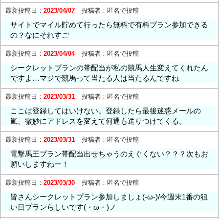
最新投稿日：
2023/04/07
投稿者：
匿名で投稿
サイトでマイル貯めて行ったら無料で有料プラン参加できる
の？なにそれすご
最新投稿日：
2023/04/04
投稿者：
匿名で投稿
シークレットプランの帯配当が私の競馬人生変えてくれたん
ですよ…マジで競馬って当たる人は当たるんですね
最新投稿日：
2023/03/31
投稿者：
匿名で投稿
ここは登録してはいけない。登録したら最後迷惑メールの
嵐、微妙にアドレスを変えて何通も送りつけてくる。
最新投稿日：
2023/03/31
投稿者：
匿名で投稿
電撃馬王プラン帯配当出せちゃうのえぐくない？？？次もお
願いしますねー！
最新投稿日：
2023/03/30
投稿者：
匿名で投稿
皆さんシークレットプラン参加しましょ(-ω-)/今週末1番の狙
い目プランらしいです(・ω・)ノ