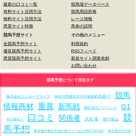
最新の口コミ一覧
競馬場データベース
有料サイト活用方法
競馬用語辞典
無料サイト活用方法
レース情報
悪質サイト特徴
馬券の説明
競馬予想サイト
その他のメニュー
全競馬予想サイト
利用規約
優良競馬予想サイト
RSSフィード
悪質競馬予想サイト
新規サイト調査依頼
お問い合わせ
競馬予想について注目タグ
競馬
株式会社エンタープライズ
神奈川県横浜市中区福富町西通1-7
重賞
情報商材
新馬戦
G1
株式会社アドバンス
口コミ
競
関係者
武石 俊
銀行振込
初心者向け
馬予想
東京都中野区中央2-30-9 ツバセスPART18-320
埼玉県川口市弥