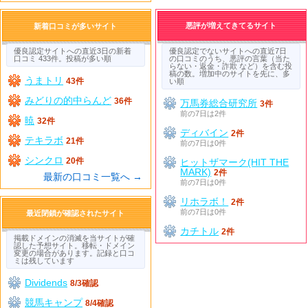
悪評が増えてきてるサイト
新着口コミが多いサイト
優良認定サイトへの直近3日の新着
優良認定でないサイトへの直近7日
口コミ 433件。投稿が多い順
の口コミのうち、悪評の言葉（当た
らない・返金・詐欺 など）を含む投
稿の数。増加中のサイトを先に、多
うまトリ
43件
い順
みどりの的中らんど
36件
万馬券総合研究所
3件
前の7日は2件
暁
32件
ディバイン
2件
テキラボ
21件
前の7日は0件
シンクロ
20件
ヒットザマーク(HIT THE
MARK)
2件
最新の口コミ一覧へ →
前の7日は0件
リホラボ！
2件
前の7日は0件
最近閉鎖が確認されたサイト
カチトル
2件
掲載ドメインの消滅を当サイトが確
認した予想サイト。移転・ドメイン
変更の場合があります。記録と口コ
ミは残しています
Dividends
8/3確認
競馬キャンプ
8/4確認