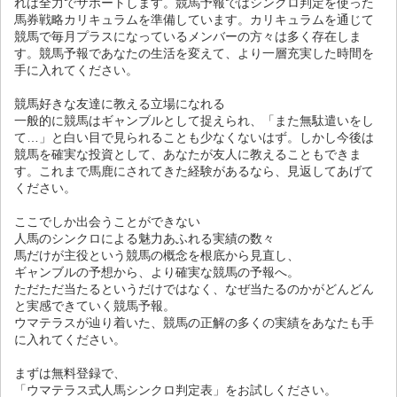
れば全力でサポートします。競馬予報ではシンクロ判定を使った
馬券戦略カリキュラムを準備しています。カリキュラムを通じて
競馬で毎月プラスになっているメンバーの方々は多く存在しま
す。競馬予報であなたの生活を変えて、より一層充実した時間を
手に入れてください。
競馬好きな友達に教える立場になれる
一般的に競馬はギャンブルとして捉えられ、「また無駄遣いをし
て…」と白い目で見られることも少なくないはず。しかし今後は
競馬を確実な投資として、あなたが友人に教えることもできま
す。これまで馬鹿にされてきた経験があるなら、見返してあげて
ください。
ここでしか出会うことができない
人馬のシンクロによる魅力あふれる実績の数々
馬だけが主役という競馬の概念を根底から見直し、
ギャンブルの予想から、より確実な競馬の予報へ。
ただただ当たるというだけではなく、なぜ当たるのかがどんどん
と実感できていく競馬予報。
ウマテラスが辿り着いた、競馬の正解の多くの実績をあなたも手
に入れてください。
まずは無料登録で、
「ウマテラス式人馬シンクロ判定表」をお試しください。