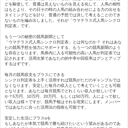
どを駆使して、普通は見えないものを見える化して、人馬の相性
はもとより、その日その時の人馬の組み合わせによる力の出せる
タイミングなどを計り、普通の予想では決して考えることのでき
ないものを編み出しました。それが「ウマテラス式人馬シンクロ
判定表」です。
もう一つの秘密の競馬新聞として
「ウマテラス式人馬シンクロ判定表」とは何なのか？ それはあな
たの競馬予想を強力にサポートする、もう一つの競馬新聞のよう
な存在となります。馬券内に入る可能性の高い人馬が判定表では
記されます。活用次第であなたの的中率や回収率はグンとアップ
するはずです。
毎月の競馬収支をプラスにできる
シンクロ判定表を上手く活用すれば競馬がただのギャンブルでは
なくなります。安定した毎月の収入として考えていくことも可能
となります。あなたは毎月競馬でどれくらい収入が欲しいです
か？5万円、10万円、20万円。もしくは50万円。人によって欲し
い収入は様々ですが、競馬予報はそれを現実にします。メンバー
ではあなたに合った活用法の指南も可能です。
安定した生活にプラスαを
もしあなたが本気で競馬で勝ち続けたいという望みがあるのであ