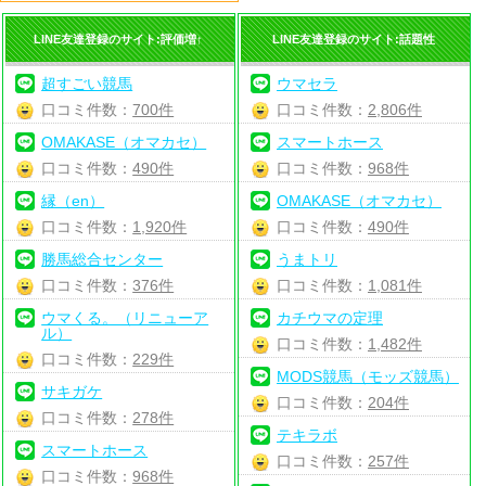
LINE友達登録のサイト:評価増↑
LINE友達登録のサイト:話題性
超すごい競馬
ウマセラ
口コミ件数：
700件
口コミ件数：
2,806件
OMAKASE（オマカセ）
スマートホース
口コミ件数：
490件
口コミ件数：
968件
縁（en）
OMAKASE（オマカセ）
口コミ件数：
1,920件
口コミ件数：
490件
勝馬総合センター
うまトリ
口コミ件数：
376件
口コミ件数：
1,081件
ウマくる。（リニューア
カチウマの定理
ル）
口コミ件数：
1,482件
口コミ件数：
229件
MODS競馬（モッズ競馬）
サキガケ
口コミ件数：
204件
口コミ件数：
278件
テキラボ
スマートホース
口コミ件数：
257件
口コミ件数：
968件