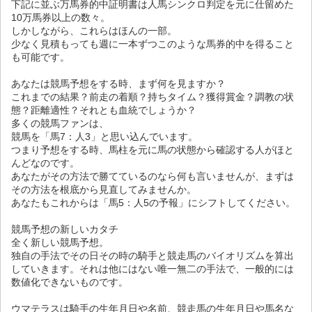
下記に並ぶ万馬券的中証明書は人馬シンクロ判定を元に仕留めた
10万馬券以上の数々。
しかしながら、これらはほんの一部。
少なく見積もっても週に一本ずつこのような馬券的中を得ること
も可能です。
あなたは競馬予想をする時、まず何を見ますか？
これまでの結果？前走の着順？持ちタイム？獲得賞金？調教の状
態？距離適性？それとも血統でしょうか？
多くの競馬ファンは、
競馬を「馬7：人3」と思い込んでいます。
つまり予想をする時、馬柱を元に馬の状態から確認する人がほと
んどなのです。
あなたがその方法で勝てているのなら何も言いませんが、まずは
その方法を根底から見直してみませんか。
あなたもこれからは「馬5：人5の予報」にシフトしてください。
競馬予想の新しいカタチ
全く新しい競馬予想。
独自の手法でその日その時の騎手と競走馬のバイオリズムを算出
していきます。それは他にはない唯一無二の手法で、一般的には
数値化できないものです。
ウマテラスは騎手の生年月日や名前、競走馬の生年月日や馬名な