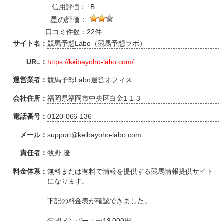
信用評価：
B
星の評価：
口コミ件数：22件
サイト名：
競馬予想Labo（競馬予想ラボ）
URL：
https://keibayoho-labo.com/
運営業者：
競馬予報Labo運営オフィス
会社住所：
福岡県福岡市中央区白金1-1-3
電話番号：
0120-066-136
メール：
support@keibayoho-labo.com
責任者：
牧野 遼
料金体系：
無料または有料で情報を提供する競馬情報提供サイト
になります。
下記の料金表が確認できました。
年間メンバー：〜18,000円