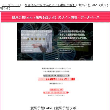
トップページ
>
星評価が平均付近のサイト/検証中含む
> 競馬予想Labo（競馬予
想ラボ）
競馬予想Labo（競馬予想ラボ）のサイト情報・データベース
競馬予想Labo（競馬予想ラボ）