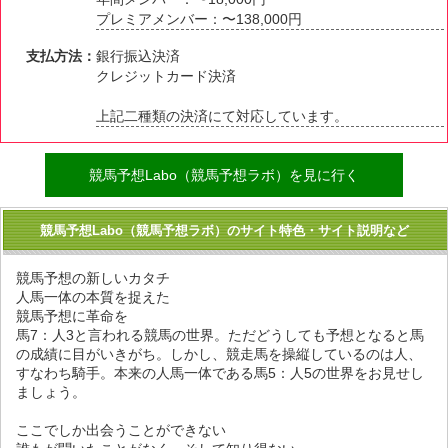
プレミアメンバー：〜138,000円
支払方法：
銀行振込決済
クレジットカード決済
上記二種類の決済にて対応しています。
競馬予想Labo（競馬予想ラボ）を見に行く
競馬予想Labo（競馬予想ラボ）のサイト特色・サイト説明など
競馬予想の新しいカタチ
人馬一体の本質を捉えた
競馬予想に革命を
馬7：人3と言われる競馬の世界。ただどうしても予想となると馬
の成績に目がいきがち。しかし、競走馬を操縦しているのは人、
すなわち騎手。本来の人馬一体である馬5：人5の世界をお見せし
ましょう。
ここでしか出会うことができない