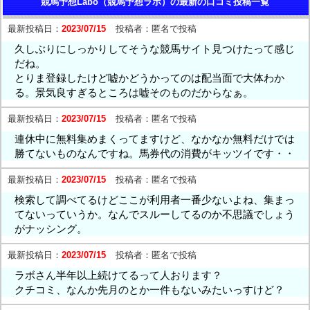
競馬予想Labo（競馬予想ラボ）の最新の口コミ投稿一覧
最新投稿日：
2023/07/15
投稿者：
匿名で投稿
久しぶりにしっかりしてそうな競馬サイト見つけたって感じ
だね。
とりま登録したけど嘘かどうかってのは配当面で大体わか
る。景気良すぎるところは嘘そのものだからなぁ。
最新投稿日：
2023/07/15
投稿者：
匿名で投稿
連休中に無料集めまくってますけど、なかなか無料だけでは
勝てないものなんですね。馬券代の消費がキッツイです・・
最新投稿日：
2023/07/15
投稿者：
匿名で投稿
検索して調べてるけどここが利用者一番少ないよね、集まっ
てないっていうか。なんでスルーしてるのか不思議でしょう
がナッシング。
最新投稿日：
2023/07/15
投稿者：
匿名で投稿
ラボさん半年以上続けてるって人おります？
クチコミ、なんか先月のとか一件もないみたいっすけど？