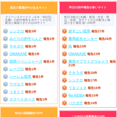
昨日の的中報告が多いサイト
直近の重賞的中があるサイト
クイーンステークス（ＧⅢ・8/2(日)
昨日 8/8(土) 札幌・新潟・中京・帯
札幌）の的中報告を当サイトが公式
広・佐賀。当サイトが公式配当と確
配当と確認できたのは10サイト
認できた報告 延べ342件
シンクロ
超すごい競馬
報告3件
報告27件
みどりの的中らんど
勝馬総合センター
報告2件
報告26件
サキガケ
暁
報告1件
報告23件
OMAKASE
OMAKASE
報告1件
報告23件
競馬リベンジャーズ
勝馬サプライズウルトラ
報告1件
報告
21件
レープロ
報告1件
テキラボ
報告18件
ハーレム競馬
報告1件
シンクロ
報告17件
ウマセラ
報告1件
うまジェネ
報告16件
うまトリ
報告1件
Re:KEIBA
報告15件
スマートホース
報告1件
バクガチ
報告14件
昨日の高額報告TOP5
この30日の高額報告TOP5