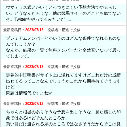
ウマテラス式とかいうとっつきにくい予想方法でやるらし
い。どうなんだろうな、他の競馬サイトのどことも似てない
ぞ。Twitterもやってるみたいだし。
最新投稿日：
2023/07/13
投稿者：
匿名で投稿
プレミアムメンバーとかいうのはどんな条件でなれるものな
んでしょうか？
なんか、結果の一覧で無料メンバーだと全然安いなって思っ
てしまって。
最新投稿日：
2023/07/13
投稿者：
匿名で投稿
馬券的中証明書がサイト上に溢れてますけどこれだけの成績
出せてるってことなんでしょうかこれから期待持てそうっす
けど
問題は情報代ですよねw
最新投稿日：
2023/07/12
投稿者：
匿名で投稿
ちゃんと根拠のありそうな予想を出しそうな、見た感じの印
象ではあるけどそんなところか。
買い目だけ渡される系のところではなさそうだからそこは良