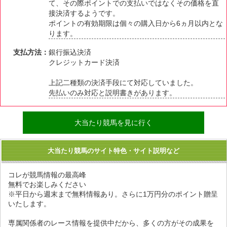
て、その際ポイントでの支払いではなくその価格を直
接決済するようです。
ポイントの有効期限は個々の購入日から6ヵ月以内とな
ります。
支払方法：
銀行振込決済
クレジットカード決済
上記二種類の決済手段にて対応していました。
先払いのみ対応と説明書きがあります。
大当たり競馬を見に行く
大当たり競馬のサイト特色・サイト説明など
コレが競馬情報の最高峰
無料でお楽しみください
※平日から週末まで無料情報あり。さらに1万円分のポイント贈呈
いたします。
専属関係者のレース情報を提供中だから、多くの方がその成果を