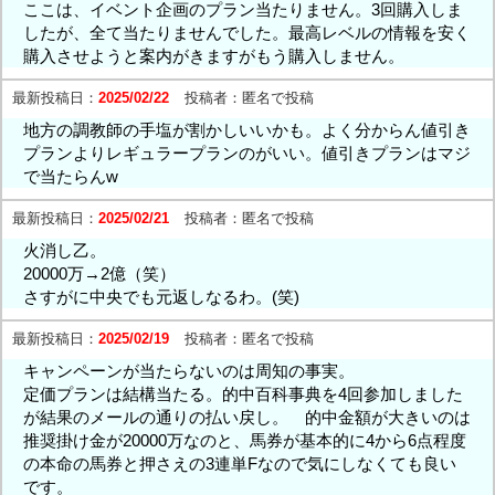
ここは、イベント企画のプラン当たりません。3回購入しま
したが、全て当たりませんでした。最高レベルの情報を安く
購入させようと案内がきますがもう購入しません。
最新投稿日：
2025/02/22
投稿者：
匿名で投稿
地方の調教師の手塩が割かしいいかも。よく分からん値引き
プランよりレギュラープランのがいい。値引きプランはマジ
で当たらんw
最新投稿日：
2025/02/21
投稿者：
匿名で投稿
火消し乙。
20000万→2億（笑）
さすがに中央でも元返しなるわ。(笑)
最新投稿日：
2025/02/19
投稿者：
匿名で投稿
キャンペーンが当たらないのは周知の事実。
定価プランは結構当たる。的中百科事典を4回参加しました
が結果のメールの通りの払い戻し。 的中金額が大きいのは
推奨掛け金が20000万なのと、馬券が基本的に4から6点程度
の本命の馬券と押さえの3連単Fなので気にしなくても良い
です。