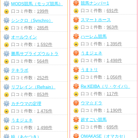
競馬ナンバー1
MODS競馬（モッズ競馬）
口コミ件数：
691件
口コミ件数：
199件
スマートホース
シンクロ（Synchro）
口コミ件数：
963件
口コミ件数：
285件
ハーレム競馬
オールウイン
口コミ件数：
1,395件
口コミ件数：
1,592件
うまジェネ
勝馬サプライズウルトラ
口コミ件数：
1,498件
口コミ件数：
564件
うまトリ
テキラボ
口コミ件数：
1,056件
口コミ件数：
252件
Re:KEIBA（リ・ケイバ）
リフレイン（Refrain）
口コミ件数：
117件
口コミ件数：
853件
ウマ☆ドラ
カチウマの定理
口コミ件数：
1,190件
口コミ件数：
1,476件
超すごい競馬
うまジェネ
口コミ件数：
695件
口コミ件数：
1,498件
OMAKASE（オマカセ）
暁（あかつき）