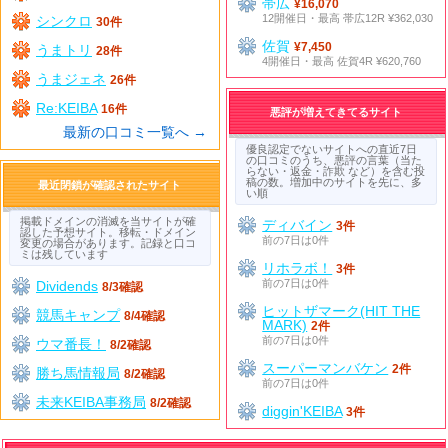
帯広
¥16,070
12開催日・最高 帯広12R ¥362,030
シンクロ
30件
佐賀
¥7,450
うまトリ
28件
4開催日・最高 佐賀4R ¥620,760
うまジェネ
26件
Re:KEIBA
16件
悪評が増えてきてるサイト
最新の口コミ一覧へ →
優良認定でないサイトへの直近7日
の口コミのうち、悪評の言葉（当た
らない・返金・詐欺 など）を含む投
稿の数。増加中のサイトを先に、多
最近閉鎖が確認されたサイト
い順
掲載ドメインの消滅を当サイトが確
ディバイン
3件
認した予想サイト。移転・ドメイン
前の7日は0件
変更の場合があります。記録と口コ
ミは残しています
リホラボ！
3件
前の7日は0件
Dividends
8/3確認
ヒットザマーク(HIT THE
競馬キャンプ
8/4確認
MARK)
2件
前の7日は0件
ウマ番長！
8/2確認
スーパーマンバケン
2件
勝ち馬情報局
8/2確認
前の7日は0件
未来KEIBA事務局
8/2確認
diggin'KEIBA
3件