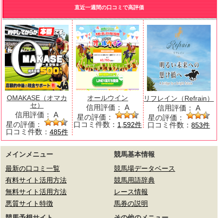
直近一週間の口コミで高評価
OMAKASE（オマカ
オールウイン
リフレイン（Refrain）
セ）
信用評価：
A
信用評価：
A
信用評価：
A
星の評価：
星の評価：
星の評価：
口コミ件数：
口コミ件数：
1,592件
853件
口コミ件数：
485件
メインメニュー
競馬基本情報
最新の口コミ一覧
競馬場データベース
有料サイト活用方法
競馬用語辞典
無料サイト活用方法
レース情報
悪質サイト特徴
馬券の説明
競馬予想サイト
その他のメニュー