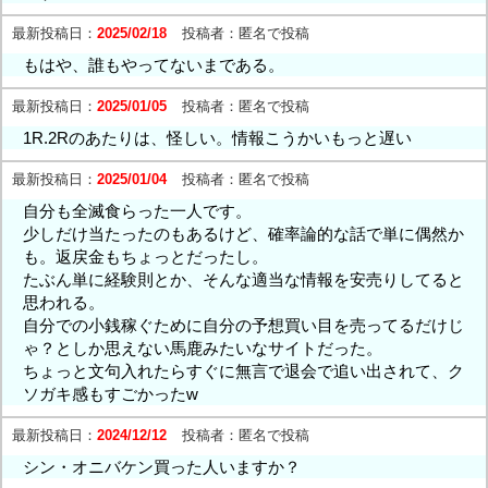
最新投稿日：
2025/02/18
投稿者：
匿名で投稿
もはや、誰もやってないまである。
最新投稿日：
2025/01/05
投稿者：
匿名で投稿
1R.2Rのあたりは、怪しい。情報こうかいもっと遅い
最新投稿日：
2025/01/04
投稿者：
匿名で投稿
自分も全滅食らった一人です。
少しだけ当たったのもあるけど、確率論的な話で単に偶然か
も。返戻金もちょっとだったし。
たぶん単に経験則とか、そんな適当な情報を安売りしてると
思われる。
自分での小銭稼ぐために自分の予想買い目を売ってるだけじ
ゃ？としか思えない馬鹿みたいなサイトだった。
ちょっと文句入れたらすぐに無言で退会で追い出されて、ク
ソガキ感もすごかったw
最新投稿日：
2024/12/12
投稿者：
匿名で投稿
シン・オニバケン買った人いますか？