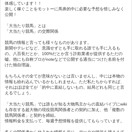
体感しています！！
楽しく稼ぐことをモットーに馬券的中に必要な予想を惜しみなく
公開！
「大当たり競馬」とは
「大当たり競馬」の交際関係
競馬の情報と言っても様々なものがあります。
新聞やテレビなど、意識せずとも手に取れる誰でも手に入るも
の。八百長だとか、100%だとか言う詐欺業者が提供するただの
嘘。他にも自称プロがnoteなどで公開する適当につけた名前を付
けた独自理論。
もちろんその全てが意味がないとは言いませんし、中には本物の
情報も紛れ込んでいるかもしれません。ただ私たちからすれば、
それはほぼ全てが「的中に直結しないもの。結局どれも同じと言
えるでしょう。
「大当たり競馬」では誰もが知る大物馬主からの直結パイプにwiki
も存在する超大物の現役競馬関係者との契約に加え、他「複数の
競馬関係者」と契約を締結。
情報料金を支払って、毎週予想情報を提供してもらっています。
多くの関係者から仕入れた情報を元に、データや状況を踏まえて