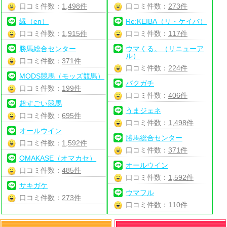
口コミ件数：
1,498件
口コミ件数：
273件
縁（en）
Re:KEIBA（リ・ケイバ）
口コミ件数：
1,915件
口コミ件数：
117件
勝馬総合センター
ウマくる。（リニューア
ル）
口コミ件数：
371件
口コミ件数：
224件
MODS競馬（モッズ競馬）
バクガチ
口コミ件数：
199件
口コミ件数：
406件
超すごい競馬
うまジェネ
口コミ件数：
695件
口コミ件数：
1,498件
オールウイン
勝馬総合センター
口コミ件数：
1,592件
口コミ件数：
371件
OMAKASE（オマカセ）
オールウイン
口コミ件数：
485件
口コミ件数：
1,592件
サキガケ
ウマフル
口コミ件数：
273件
口コミ件数：
110件