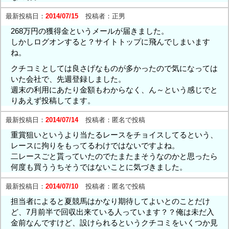
最新投稿日：
2014/07/15
投稿者：
正男
268万円の獲得金というメールが届きました。
しかしログオンすると？サイトトップに飛んでしまいます
ね。
クチコミとしては良さげなものが多かったので気になっては
いた会社で、先週登録しました。
週末の利用にあたり金額もわからなく、ん～という感じでと
りあえず投稿してます。
最新投稿日：
2014/07/14
投稿者：
匿名で投稿
重賞狙いというより当たるレースをチョイスしてるという、
レースに拘りをもってるわけではないですよね。
二レースごと貰っていたのでたまたまそうなのかと思ったら
何度も買ううちそうではないことに気づきました。
最新投稿日：
2014/07/10
投稿者：
匿名で投稿
担当者によると夏競馬はかなり期待してよいとのことだけ
ど、7月前半で回収出来ている人っています？？俺は未だ入
金前なんですけど、設けられるというクチコミをいくつか見