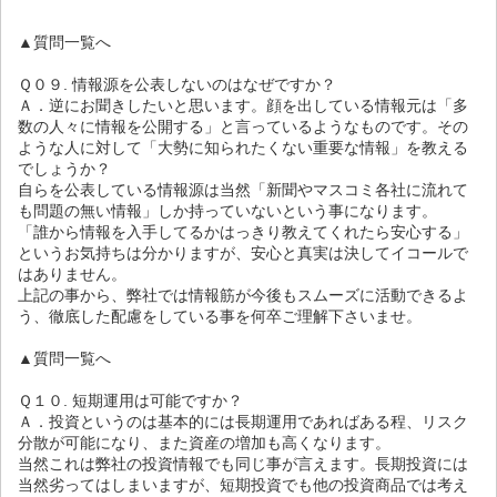
▲質問一覧へ
Ｑ０９. 情報源を公表しないのはなぜですか？
Ａ．逆にお聞きしたいと思います。顔を出している情報元は「多
数の人々に情報を公開する」と言っているようなものです。その
ような人に対して「大勢に知られたくない重要な情報」を教える
でしょうか？
自らを公表している情報源は当然「新聞やマスコミ各社に流れて
も問題の無い情報」しか持っていないという事になります。
「誰から情報を入手してるかはっきり教えてくれたら安心する」
というお気持ちは分かりますが、安心と真実は決してイコールで
はありません。
上記の事から、弊社では情報筋が今後もスムーズに活動できるよ
う、徹底した配慮をしている事を何卒ご理解下さいませ。
▲質問一覧へ
Ｑ１０. 短期運用は可能ですか？
Ａ．投資というのは基本的には長期運用であればある程、リスク
分散が可能になり、また資産の増加も高くなります。
当然これは弊社の投資情報でも同じ事が言えます。長期投資には
当然劣ってはしまいますが、短期投資でも他の投資商品では考え