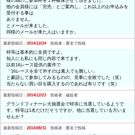
様の為のご参加枠を１枠確保させて頂きました。
他の会員様には「完売」とご案内し、これ以上のお申込みを
受付する事は
ありません。
とメールが来ました。
同様のメールが来た人はいますか。
最新投稿日：
2014/12/24
投稿者：
匿名で投稿
特等は基本的に全員ですよ。
知人にも私にも同じ内容で来てます。
以前16レース提供の案件で
「16レースを全て外すのは素人でも難しい」
と豪語して参加してみるものの、見事に全敗でした（笑）
当たらない買い目を購入するのであれば有りです（笑）
最新投稿日：
2014/12/23
投稿者：
破綻者
グランドフィナーレ大抽選会で特等に当選しているようで
す。特等は1名だけだそうですが、他に当選している方いま
せんか？
最新投稿日：
2014/08/31
投稿者：
匿名で投稿