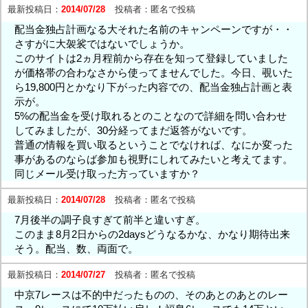
最新投稿日：
2014/07/28
投稿者：
匿名で投稿
配当金独占計画なる大それた名前のキャンペーンですが・・
さすがに大袈裟ではないでしょうか。
このサイトは2ヵ月程前から存在を知って登録していました
が価格帯の合わなさから使ってませんでした。今日、覗いた
ら19,800円とかなり下がった内容での、配当金独占計画と表
示が。
5%の配当金を受け取れるとのことなので詳細を問い合わせ
してみましたが、30分経ってまだ返答がないです。
普通の情報を買い取るということでなければ、なにか変った
事があるのならば参加も視野にしれてみたいと考えてます。
同じメール受け取った方っていますか？
最新投稿日：
2014/07/28
投稿者：
匿名で投稿
7月後半の調子良すぎて前半と違いすぎ。
このまま8月2日からの2daysどうなるかな、かなり期待出来
そう。配当、数、両面で。
最新投稿日：
2014/07/27
投稿者：
匿名で投稿
中京7レースは不的中だったものの、そのあとのあとのレー