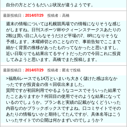
自分の方とどうもだいぶ状況が違うようです。
最新投稿日：
2014/07/29
投稿者：
高橋
週末の情報については札幌競馬場での情報になりそうな感じ
がしますね。日刊スポーツ杯やクィーンステークスあたりの
2鞍は買い目に入らなそうだけど平場の7、8Rになりそうな
予感します。木曜締切とのことなので、事前告知でここまで
細かく背景の推移があったものってなかったと思いますし、
近い日取りでも結果出てるサイトだったので今回これに投資
してみようと思います。高橋でまた投稿します。
最新投稿日：
2014/07/29
投稿者：
匿名で投稿
>福島6レースでも14万といまいち大きく儲けた感は出なか
ったですが投資金の倍々回収出来ました。
質問ですが初回利用でやるようなコースでそういった結果で
たことありますか？何回目の使用でそのような結果になって
いるのでしょうか。プラン名と実績の記載がなくどういった
内容なのかブラックボックスですよね。口コミサイトでその
あたりの情報ないかと期待してたんですが、具体名等はこう
いったサイトでの公開は何かまずいのでしょうか？