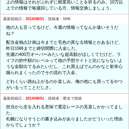
上の情報はそれがぶれずに精度高いことを祈るのみ。10万以
上での情報で毎週回している方、情報交換しましょう。
最新投稿日：
2014/08/01
投稿者：
NHK
他の人も言ってるけど。今週の情報ってなんか違いそうだ
ね？
配当金独占計画は今までと毛色の異なる情報とかあるけど、
昨日15時までと締切間際に入金した。
先週の400万オーバーみたいな超高額がほしくてだけど。ラ
イフの的中額のレベルって他の予想サイトと比にならないよ
うな金額出てるみたいだし、これ買えばでんのかなと射幸心
煽られまくったのでその流れで入金。
どれくらい跳ね上がるのか楽しみ。俺の他にも買ってるやつ
がいるってことだしさ。
最新投稿日：
2014/08/01
投稿者：
匿名で投稿
担当から念を入れる意味で選定レースの見直しかかってまし
た。
札幌になりそうとの書き込みがありましたがどういった理由
からでしょうか？