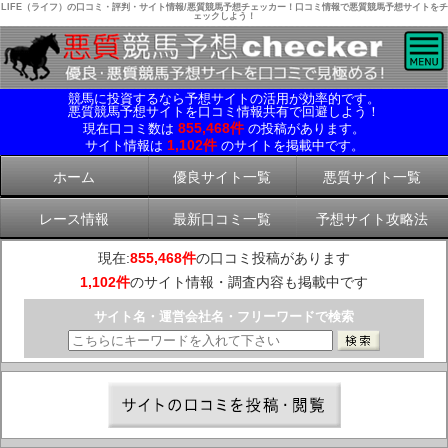
LIFE（ライフ）の口コミ・評判・サイト情報/悪質競馬予想チェッカー！口コミ情報で悪質競馬予想サイトをチ
ェックしよう！
競馬に投資するなら予想サイトの活用が効率的です。
悪質競馬予想サイトを口コミ情報共有で回避しよう！
855,468件
現在口コミ数は
の投稿があります。
1,102件
サイト情報は
のサイトを掲載中です。
ホーム
優良サイト一覧
悪質サイト一覧
レース情報
最新口コミ一覧
予想サイト攻略法
現在:
855,468件
の口コミ投稿があります
1,102件
のサイト情報・調査内容も掲載中です
サイト名・運営会社名・フリーワードで検索