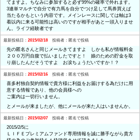
てますよ。ちなみに参加すると必ず99%の確率で外れます。
3連単マルチで自分で有力馬を自分でつけ足して馬券買えば
当たるかもという内容です。メインレースに関しては軸は3
着以内に来る可能性は高いのですが相手があと一頭入りませ
ん。ライフ経験者です
最新投稿日：
2015/02/18
投稿者：
匿名で投稿
先の匿名さんと同じメールきてますよ しかも私が情報料金
２００万円自腹で払いましたですと！ 娘のための貯金を取
り崩したんだそうですよ お涙ちょうだいですか！？
最新投稿日：
2015/02/16
投稿者：
匿名で投稿
喜多村独自契約情報で貴方様に利益をお届けする為だけに用
意する情報であり、他の会員様への
ご案内は一切行いません。
とメールが来ましたが、他にメールが来た人はいませんか。
最新投稿日：
2015/02/07
投稿者：
匿名で投稿
2015/2/5に
ＬＩＦＥプレミアムファンド専用情報を誠に勝手ながら貴方