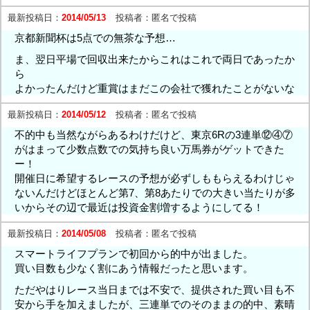
最新投稿日：
2014/05/13
投稿者：
匿名で投稿
京都新聞杯は5点での無茶な予想…
ま、翌日平場で回収出来たからこれはこれで両日であったか
ら
よかったんだけど重賞はまだこの会社で獲れたことがないな
最新投稿日：
2014/05/12
投稿者：
匿名で投稿
不的中も当然ながらあるわけだけど、東京6Rの3連単⑫④⑦
がはまって少数点数での気持ち良い万馬券がゲットできた
ー！
開催日に希望するレースの予想が必ずしももらえるわけじゃ
ないんだけどほとんど第7、第8あたりでの大きい当たりが多
いからその辺で最近は投資金割増するようにしてる！
最新投稿日：
2014/05/08
投稿者：
匿名で投稿
スマートライフプランで初回から的中が出ました。
買い目数も少なく割にあう情報だったと思います。
ただやはりレース当日までは不安で、提供された買い目も不
安から手を加えましたが、三連単でのそのままの的中、素晴