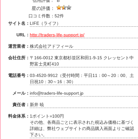
信用評価：
B
星の評価：
口コミ件数：52件
サイト名：
LIFE（ライフ）
URL：
http://traders-life-support.jp/
運営業者：
株式会社アドフィール
会社住所：
〒166-0012 東京都杉並区和田1-9-15 クレッセント中
野富士見町410
電話番号：
03-4520-9912（受付時間：平日11：00～20：00、土
日祝10：30～16：30）
メール：
info@traders-life-support.jp
責任者：
新井 暁
料金体系：
1ポイント=100円
その他、各商品ごとに表示された税込み価格に基づく
詳細は、弊社ウェブサイトの商品購入画面よりご確認
下さい。