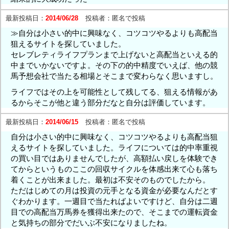
最新投稿日：
2014/06/28
投稿者：
匿名で投稿
≫自分は小さい的中に興味なく、コツコツやるよりも高配当
狙えるサイトを探していました。
セレブレティライフプランまで上げないと高配当といえる的
中までいかないですよ。その下の的中精度でいえば、他の競
馬予想会社で当たる相場とそこまで変わらなく思いますし。
ライフではその上を可能性として残してる、狙える情報があ
るからそこが他と違う部分だなと自分は評価しています。
最新投稿日：
2014/06/15
投稿者：
匿名で投稿
自分は小さい的中に興味なく、コツコツやるよりも高配当狙
えるサイトを探していました。ライフについては的中率重視
の買い目ではありませんでしたが、高額払い戻しを体験でき
てからというものここの回収サイクルを体感出来て心も落ち
着くことが出来ました。最初は不安そのものでしたから。
ただはじめての月は投資の元手となる資金が必要なんだとす
ぐわかります。一週目で当たればよいですけど、自分は二週
目での高配当万馬券を獲得出来たので、そこまでの運転資金
と気持ちの部分でだいぶ不安になりましたね。