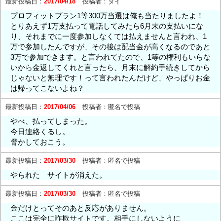
最新投稿日：
2017/04/18
投稿者：
ダイ
プロフィットプラン1等300万当選は俺も当たりましたよ！
とりあえず1万支払って電話してみたら6月末の支払いにな
り、それまでに一度参加しなくては払えませんと言われ、1
万で参加したんですが、その後は配当金が高くなるのであと
3万で参加できます。と言われてたので、1等の権利もいらな
いから金返してくれと言ったら、月末に解約手続きしてから
じゃないと無理です！って言われたんだけど、やっぱりお金
は帰ってこないよね？
最新投稿日：
2017/04/06
投稿者：
匿名で投稿
やべ、払ってしまった。
今日連絡くるし。
脅かしておこう。
最新投稿日：
2017/03/30
投稿者：
匿名で投稿
やられた サイトが消えた。
最新投稿日：
2017/03/30
投稿者：
匿名で投稿
金だけとってそのあと反応がありません。
ここは完全に詐欺サイトです。相手にしないように