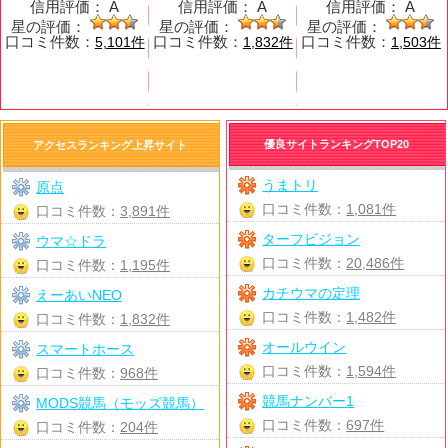
信用評価：
A
信用評価：
A
信用評価：
A
星の評価：
星の評価：
星の評価：
口コミ件数：
口コミ件数：
口コミ件数：
5,101件
1,832件
1,503件
優良サイトランキングTOP20
アクセスランキング上昇サイト
うまトリ
原点
口コミ件数：
1,081件
口コミ件数：
3,891件
ターフビジョン
ウマ☆ドラ
口コミ件数：
20,486件
口コミ件数：
1,195件
カチウマの定理
えーあいNEO
口コミ件数：
1,482件
口コミ件数：
1,832件
オールウイン
スマートホース
口コミ件数：
1,594件
口コミ件数：
968件
競馬ナンバー1
MODS競馬（モッズ競馬）
口コミ件数：
697件
口コミ件数：
204件