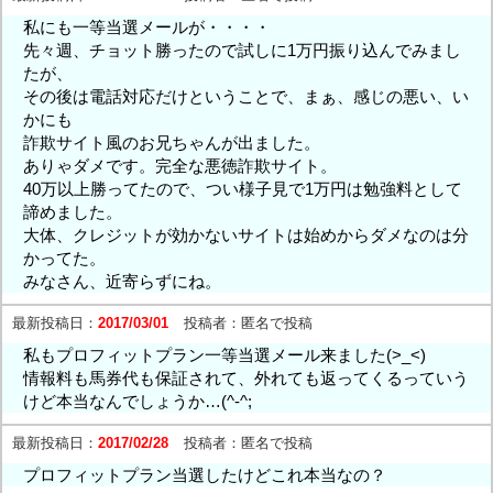
私にも一等当選メールが・・・・
先々週、チョット勝ったので試しに1万円振り込んでみまし
たが、
その後は電話対応だけということで、まぁ、感じの悪い、い
かにも
詐欺サイト風のお兄ちゃんが出ました。
ありゃダメです。完全な悪徳詐欺サイト。
40万以上勝ってたので、つい様子見で1万円は勉強料として
諦めました。
大体、クレジットが効かないサイトは始めからダメなのは分
かってた。
みなさん、近寄らずにね。
最新投稿日：
2017/03/01
投稿者：
匿名で投稿
私もプロフィットプラン一等当選メール来ました(>_<)
情報料も馬券代も保証されて、外れても返ってくるっていう
けど本当なんでしょうか…(^-^;
最新投稿日：
2017/02/28
投稿者：
匿名で投稿
プロフィットプラン当選したけどこれ本当なの？