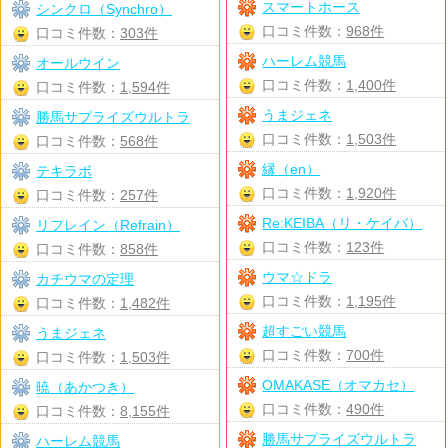
スマートホース
シンクロ（Synchro）
口コミ件数：
968件
口コミ件数：
303件
ハーレム競馬
オールウイン
口コミ件数：
1,400件
口コミ件数：
1,594件
うまジェネ
勝馬サプライズウルトラ
口コミ件数：
1,503件
口コミ件数：
568件
縁（en）
テキラボ
口コミ件数：
1,920件
口コミ件数：
257件
Re:KEIBA（リ・ケイバ）
リフレイン（Refrain）
口コミ件数：
123件
口コミ件数：
858件
ウマ☆ドラ
カチウマの定理
口コミ件数：
1,195件
口コミ件数：
1,482件
超すごい競馬
うまジェネ
口コミ件数：
700件
口コミ件数：
1,503件
OMAKASE（オマカセ）
暁（あかつき）
口コミ件数：
490件
口コミ件数：
8,155件
勝馬サプライズウルトラ
ハーレム競馬