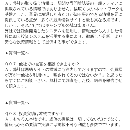
Ａ．弊社の取り扱う情報は、新聞や専門雑誌等の一般メディアに
掲載されている情報ではありません。幅広く 太いネットワークを
基盤とした、業界に精通した者だけが知る事のできる情報を元に
提供している点が、多くの競馬情報サイトと最も異なる点です。
しかし、それだけではギャンブルの域は出ません。
弊社では独自開発したシステムを使用し、情報元から入手した情
報に加え投資システムを活用する事により、徹底した分析、より
安心な投資情報として提供する事ができます。
▲質問一覧へ
Ｑ０７. 他社での被害を相談できますか？
Ａ．弊社は悪徳サイトの撲滅にも注力しておりますので、会員様
が万が一他社を利用中に「騙されてるのではないか？」と思った
らすぐにご相談下さい。無料にて調査をした後、結果を報告させ
て頂きます。
▲質問一覧へ
Ｑ０８. 投資実績は本物ですか？
Ａ．もちろん本物です。虚偽の掲載は一切してないだけでなく、
情報元からの要請で実績には掲載不可な利益も多数でています。