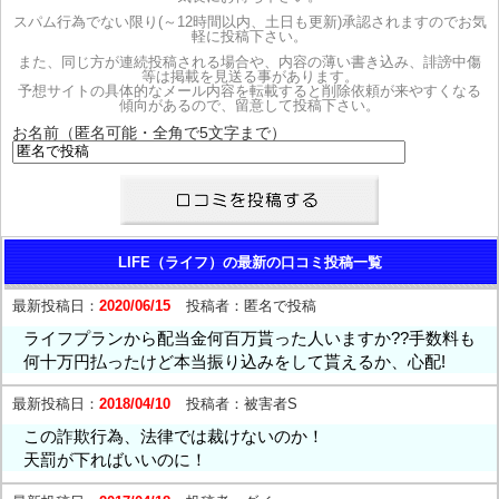
スパム行為でない限り(～12時間以内、土日も更新)承認されますのでお気
軽に投稿下さい。
また、同じ方が連続投稿される場合や、内容の薄い書き込み、誹謗中傷
等は掲載を見送る事があります。
予想サイトの具体的なメール内容を転載すると削除依頼が来やすくなる
傾向があるので、留意して投稿下さい。
お名前（匿名可能・全角で5文字まで）
LIFE（ライフ）の最新の口コミ投稿一覧
最新投稿日：
2020/06/15
投稿者：
匿名で投稿
ライフプランから配当金何百万貰った人いますか??手数料も
何十万円払ったけど本当振り込みをして貰えるか、心配!
最新投稿日：
2018/04/10
投稿者：
被害者S
この詐欺行為、法律では裁けないのか！
天罰が下ればいいのに！