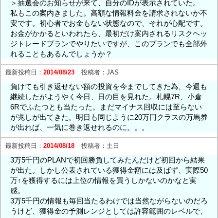
＞抽選会のお知らせが来て、自分のIDが表示されていた。
私もこの案内きました。高額な情報料金を請求されないか不
安です。初心者でお金もない状態なので、それが心配です。
お金がかかるといわれたら、最初だけ案内されるリスクヘッ
ジトレードプランでやりたいですが、このプランでも全部外
れることもあるんでしょうか？
最新投稿日：
2014/08/23
投稿者：
JAS
負けても引き返せない額の投資を今までしてきた為、今週も
継続したがようやく今日、日の目を見れた。札幌7R、小倉
6Rでふたつとも当たった。まだマイナス回収には至らない
が兆しが出てきた。明日も同じように20万円クラスの万馬券
が出れば、一気に巻き返せれるのに。。。
最新投稿日：
2014/08/18
投稿者：
土日
3万5千円のPLANで初回勝負してみたんだけど初回から結果
が出た。しかし公表されている獲得金額には及ばず、実際50
万↑を獲得するには上位の情報を買うしかないのかなと実
感。
3万5千円の情報も毎回当たるわけでは当然ながらないのだろ
うけど、獲得金の予測レンジとしては許容範囲のレベルで、