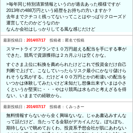
>毎年同じ特別清算情報というのが過去あった模様ですが
2013年の488万円という経歴をお持ちの方いますか？
去年までクチコミ残ってないってことはやっぱりクローズド
運営してたのかどうなのか
なんか会社はしっかりしてる風な感じだけど
最新投稿日：
2014/07/17
投稿者：
匿名で投稿
スマートライフプランで１０万円超える配当を手にする事が
できた。競馬で資源獲得は２カ月ぶりは空くかな。
すぐさま上位に転換を薦められたけどこれで投資金だけ自己
判断で上げて、こなしていったらリスク最小にかなり儲けら
れそうな気がする。だけど４００万円とかの桁違いの配当を
いつかは体験してみたいけど未知だし想像出来ずいまは小さ
くというか堅実に・・・やはり競馬は水ものと考えざるを得
ない、いままでの経験から。
最新投稿日：
2014/07/17
投稿者：
くみっきー
無料情報すらないから全く興味ないな。じゃあ書込みすんな
って話だけど、当たってる金額がデカイんだな。ぼちぼち、
期待しないで眺めておくわ。投資系予想会社が肌にあわない