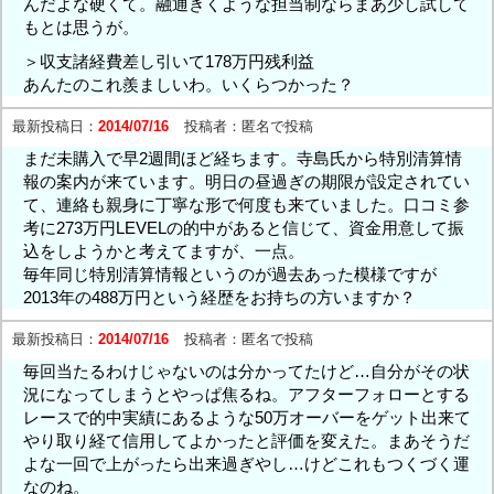
んだよな硬くて。融通きくような担当制ならまあ少し試して
もとは思うが。
＞収支諸経費差し引いて178万円残利益
あんたのこれ羨ましいわ。いくらつかった？
最新投稿日：
2014/07/16
投稿者：
匿名で投稿
まだ未購入で早2週間ほど経ちます。寺島氏から特別清算情
報の案内が来ています。明日の昼過ぎの期限が設定されてい
て、連絡も親身に丁寧な形で何度も来ていました。口コミ参
考に273万円LEVELの的中があると信じて、資金用意して振
込をしようかと考えてますが、一点。
毎年同じ特別清算情報というのが過去あった模様ですが
2013年の488万円という経歴をお持ちの方いますか？
最新投稿日：
2014/07/16
投稿者：
匿名で投稿
毎回当たるわけじゃないのは分かってたけど…自分がその状
況になってしまうとやっぱ焦るね。アフターフォローとする
レースで的中実績にあるような50万オーバーをゲット出来て
やり取り経て信用してよかったと評価を変えた。まあそうだ
よな一回で上がったら出来過ぎやし…けどこれもつくづく運
なのね。