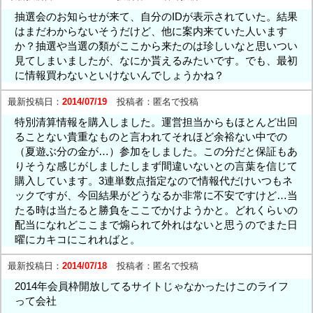
抽選会のお知らせが来て、自分のIDが表示されていた。結果
はまだわからないそうだけど、他に案内来ていた人います
か？抽選や当選の類がここから来たのは珍しいなと思いつい
見てしまいましたが、なにか貰えるみたいです。でも、最初
に情報買わないといけないんでしょうかね？
最新投稿日：
2014/07/19
投稿者：
匿名で投稿
特別清算情報を購入しました。運営担当からもほとんど出回
ることない貴重なものと言われてそれほど余裕ない中での
（夏遊ぶ分の金が…）参加をしました。この分だと保証もあ
りそうな感じがしましたしまず間違いないとの言葉を信じて
購入しています。3連単数点指定なので情報代だけいつもネ
ックですが、今回結果がどうなるか非常に不安ですけど…当
たる時は当たると勝負をここでかけようかと。どれくらいの
配当になれどここまで煽られて外れはないと思うのでまた日
曜にカキコにこれればと。
最新投稿日：
2014/07/18
投稿者：
匿名で投稿
2014年会員枠開放してるサイトじゃなかったけこのライフ
って会社