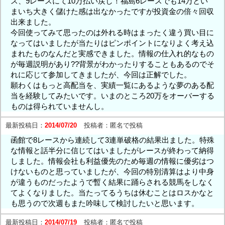
ス、9レースにて10万払い戻し！福島6レースでも14万とい
まいち大きく儲けた感は出なかったですが投資金の倍々回収
出来ました。
今回使ってみて思ったのは外れる時はまったく違う買い目に
なってはいましたが当たりはピンポイントになりよく考え込
まれたものなんだと実感できました。情報の仕入れ的なもの
が毎週説明があり??背景がわかったりすることもあるのでそ
れに応じて参加してきましたが、今回は正解でした。
願わくはもっと高配当を、実績一覧にあるような夢のある配
当を経験してみたいです。いまのところ20万をオーバーする
ものは得られていませんし。
最新投稿日：
2014/07/20
投稿者：
匿名で投稿
函館で8レースから連続して3連単破格の結果出ました。特殊
な情報と話半分に信じてはいましたがレースが終わって納得
しました。情報会社も利益優先のため毎週の情報に優劣はつ
けないものと思っていましたが、今回の特別清算はより中身
が違うものだったようで暫く結果に踊らされる競馬をしなく
てよくなりました。当たってるうちは休むことはロスかなと
も思うので次週もまた吟味して検討したいと思います。
最新投稿日：
2014/07/19
投稿者：
匿名で投稿