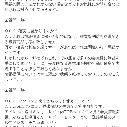
馬券の購入方法がわからない場合などでもお気軽にお問い合わせ
頂ければ対応させて頂きます。
▲質問一覧へ
Ｑ０２. 確実に儲かりますか？
Ａ．これは競馬投資に限った話ではなく、確実な利益を約束でき
る投資商品は存在致しません。
万が一確実な利益を謳うサイトがあればそれは間違いなく悪徳サ
イトです。
しかしながら、弊社でもこれまでの運営で多くの会員様に利益を
手にして頂けたように、長期的な資産増加を極めて高い確率で実
現することは決して難しくありません。
情報提供においては常に万全の状態を維持しておりますのでご安
心下さい。
▲質問一覧へ
Ｑ０３. パソコンと携帯どちらでも使えますか？
Ａ．Lifeはパソコン、携帯電話の両方でご利用可能です。
アドレスの追加方法は、サイト内TOPへログイン後「会員情報変
更」からご登録頂くか、サポートセンターまで「登録希望のメー
ルアドレス」をご連絡下さい。