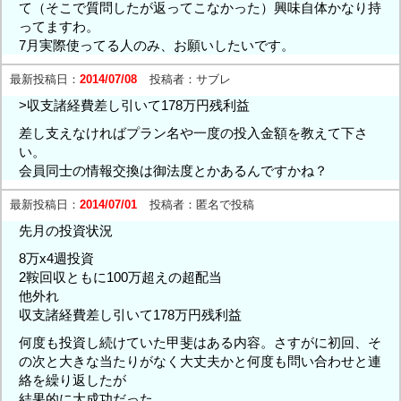
て（そこで質問したが返ってこなかった）興味自体かなり持
ってますわ。
7月実際使ってる人のみ、お願いしたいです。
最新投稿日：
2014/07/08
投稿者：
サブレ
>収支諸経費差し引いて178万円残利益
差し支えなければプラン名や一度の投入金額を教えて下さ
い。
会員同士の情報交換は御法度とかあるんですかね？
最新投稿日：
2014/07/01
投稿者：
匿名で投稿
先月の投資状況
8万x4週投資
2鞍回収ともに100万超えの超配当
他外れ
収支諸経費差し引いて178万円残利益
何度も投資し続けていた甲斐はある内容。さすがに初回、そ
の次と大きな当たりがなく大丈夫かと何度も問い合わせと連
絡を繰り返したが
結果的に大成功だった