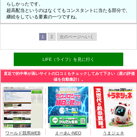
らしかったです。
超高配当というのはなくてもコンスタントに当たる部分で、
継続をしている要素の一つですね。
1
2
次のページへいく
LIFE（ライフ）を見に行く
直近で的中率が高いサイトの口コミもチェックしてみて下さい（星の評価
値を自動集計）。
ワールド競馬WEB
えーあいNEO
うまジェネ