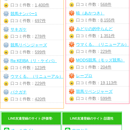
口コミ件数：
568件
口コミ件数：
1,400件
暁（あかつき）
競馬ナンバー1
口コミ件数：
8,155件
口コミ件数：
697件
みどりの的中らんど
サキガケ
口コミ件数：
1,351件
口コミ件数：
278件
ウマくる。（リニューアル）
競馬リベンジャーズ
口コミ件数：
229件
口コミ件数：
599件
MODS競馬（モッズ競馬）
Re:KEIBA（リ・ケイバ）
口コミ件数：
204件
口コミ件数：
123件
レープロ
ウマくる。（リニューアル）
口コミ件数：
19,113件
口コミ件数：
229件
競馬リベンジャーズ
バクガチ
口コミ件数：
599件
口コミ件数：
420件
LINE友達登録のサイト:評価増↑
LINE友達登録のサイト:話題性