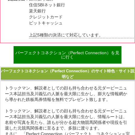
住信SBIネット銀行
楽天銀行
クレジットカード
ビットキャッシュ
上記5種類の決済にて対応しています。
パーフェクトコネクション（Perfect Connection）を見
に行く
パーフェクトコネクション（Perfect Connection）のサイト特色・サイト説
明など
トラックマン、解説者としての顔も持ち合わせる元ダービーニュ
ース本誌担当及川義弘の人脈を最大限に生かし、膨大な情報網か
ら導かれた鉄板馬券情報を無料でプレゼント致します。
トラックマン、解説者としての顔も持ち合わせる元ダービーニュ
ース本誌担当及川義弘の人脈を最大限に生かし、情報ルートは、
名前や写真を見たら、誰もが分かる超大物競馬関係者や現役を引
退した元競馬関係者に至るまで、多肢に渡ります。
まさに、「Perfect Connection（パーフェクト コネクション＝完