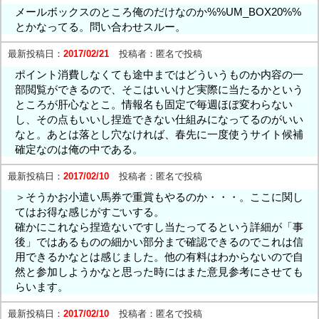
メールボックスのところ俺のだけなのか%%UM_BOX20%%
とかなってる。問い合わせスルー。
最新投稿日：
2017/02/21
投稿者：
匿名で投稿
ポイント消費しなくても途中まではどういうものか内容の一
部閲覧ができるので、そこはいいけど実際に当たるかという
ところが肝心なとこ。情報名も固定で毎週ほぼ変わらない
し、その点もいいし捏造できない仕組みになってるのがいい
なと。あとは落とし穴なければ、春先に一度使うサイト候補
確定なのは俺の中である。
最新投稿日：
2017/02/10
投稿者：
匿名で投稿
＞そうかお小遣い馬券で重賞もやるのか・・・。ここに関し
てはお得な感じがすごいする。
確かにこれなら捏造ないですし当たってるという詳細が「事
後」ではあるものの細かい部分まで確認できるのでこれは信
用できるかなとは感じました。他の有料はわからないので自
然と参加しようかなと思った時にはまた意見参考にさせても
らいます。
最新投稿日：
2017/02/10
投稿者：
匿名で投稿