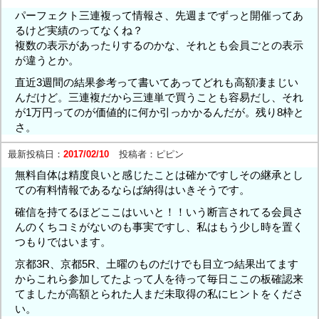
パーフェクト三連複って情報さ、先週までずっと開催ってあ
るけど実績のってなくね？
複数の表示があったりするのかな、それとも会員ごとの表示
が違うとか。
直近3週間の結果参考って書いてあってどれも高額凄まじい
んだけど。三連複だから三連単で買うことも容易だし、それ
が1万円ってのが価値的に何か引っかかるんだが。残り8枠と
さ。
最新投稿日：
2017/02/10
投稿者：
ピピン
無料自体は精度良いと感じたことは確かですしその継承とし
ての有料情報であるならば納得はいきそうです。
確信を持てるほどここはいいと！！いう断言されてる会員さ
んのくちコミがないのも事実ですし、私はもう少し時を置く
つもりではいます。
京都3R、京都5R、土曜のものだけでも目立つ結果出てます
からこれら参加してたよって人を待って毎日ここの板確認来
てましたが高額とられた人まだ未取得の私にヒントをくださ
い。