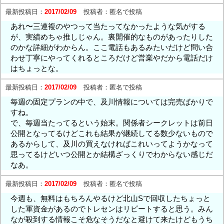
最新投稿日：
2017/02/09
投稿者：
匿名で投稿
あれ〜三連複のやつって当たってなかったような気がする
が、実績めちゃ推しじゃん。裏開催的なものがあったりした
のかな詳細がわからん。ここ電話もあるみたいだけど問い合
わせ丁寧にやってくれるところだけど営業やだから電話だけ
はちょっとな。
最新投稿日：
2017/02/09
投稿者：
匿名で投稿
毎週の固定プランの中で、及川情報については完売ばかりで
すね。
で、毎週当たってるという始末。関係者シークレットは前日
公開となってるけどこれも結果が継続してる数少ないもので
あるからして、及川の買えなければこれいってようかなって
思ってるけどいつ公開とか結構ざっくりでわからない感じだ
なあ。
最新投稿日：
2017/02/09
投稿者：
匿名で投稿
今週も、無料はもちろんやるけど北山Sで回収したちょっと
した軍資金があるのでトレセンはリピートすると思う。みん
なが殺到する情報こそ危なそうだなと避けて来たけどもうち