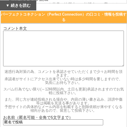
デジタルコンテンツという商品の性質上、一切返金には応じられ
▼ 続きを読む
ません。
パーフェクトコネクション（Perfect Connection）の口コミ・情報を投稿す
る
・退会などについて
メール本文に必ずＩＤ・パスワード・ご用件を明記の上、info@p-
コメント本文
connection.co.jpまでご送信下さい。
迷惑行為対策の為、コメントを承認させていただくまで少々お時間を頂
きます。
承認者がサイトにアクセス出来ていない時は多少時間を要しますので、
気長にお待ち下さい。
スパム行為でない限り(～12時間以内、土日も更新)承認されますのでお気
軽に投稿下さい。
また、同じ方が連続投稿される場合や、内容の薄い書き込み、誹謗中傷
等は掲載を見送る事があります。
予想サイトの具体的なメール内容を転載すると削除依頼が来やすくなる
傾向があるので、留意して投稿下さい。
お名前（匿名可能・全角で5文字まで）