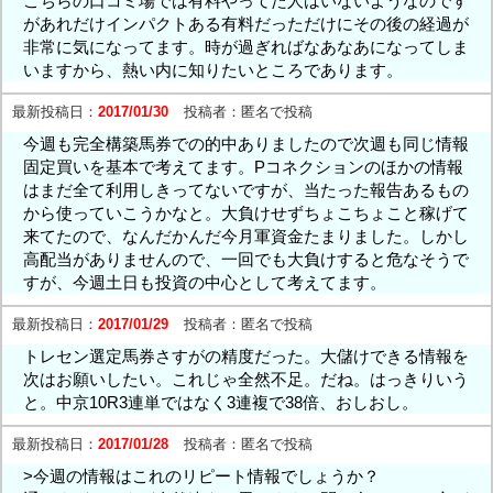
こちらの口コミ場では有料やってた人はいないようなのです
があれだけインパクトある有料だっただけにその後の経過が
非常に気になってます。時が過ぎればなあなあになってしま
いますから、熱い内に知りたいところであります。
最新投稿日：
2017/01/30
投稿者：
匿名で投稿
今週も完全構築馬券での的中ありましたので次週も同じ情報
固定買いを基本で考えてます。Pコネクションのほかの情報
はまだ全て利用しきってないですが、当たった報告あるもの
から使っていこうかなと。大負けせずちょこちょこと稼げて
来てたので、なんだかんだ今月軍資金たまりました。しかし
高配当がありませんので、一回でも大負けすると危なそうで
すが、今週土日も投資の中心として考えてます。
最新投稿日：
2017/01/29
投稿者：
匿名で投稿
トレセン選定馬券さすがの精度だった。大儲けできる情報を
次はお願いしたい。これじゃ全然不足。だね。はっきりいう
と。中京10R3連単ではなく3連複で38倍、おしおし。
最新投稿日：
2017/01/28
投稿者：
匿名で投稿
>今週の情報はこれのリピート情報でしょうか？