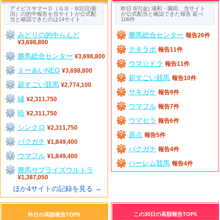
アイビスサマーＤ（ＧⅢ・8/2(日)新
昨日 8/7(金) 浦和・園田。当サイト
潟）の的中報告を当サイトが公式配
が公式配当と確認できた報告 延べ
当と確認できたのは14サイト
106件
みどりの的中らんど
勝馬総合センター
報告26件
¥3,698,800
テキラボ
報告11件
勝馬総合センター
¥3,698,800
ウマ☆ドラ
報告11件
えーあいNEO
¥3,698,800
超すごい競馬
報告10件
超すごい競馬
¥2,774,100
サキガケ
報告9件
縁
¥2,311,750
ウマフル
報告7件
暁
¥2,311,750
ウマセラ
報告6件
シンクロ
¥2,311,750
原点
報告5件
バクガチ
¥1,849,400
バクガチ
報告4件
ウマフル
¥1,849,400
ハーレム競馬
報告4件
勝馬サプライズウルトラ
¥1,387,050
ほか4サイトの記録を見る →
この30日の高額報告TOP5
昨日の高額報告TOP5