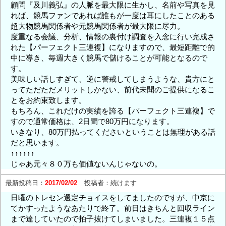
顧問『及川義弘』の人脈を最大限に生かし、名前や写真を見
れば、競馬ファンであれば誰もが一度は耳にしたことのある
超大物競馬関係者や元競馬関係者が最大限に尽力。
度重なる会議、分析、情報の裏付け調査を入念に行い完成さ
れた【パーフェクト三連複】になりますので、最短距離で的
中に導き、毎週大きく競馬で儲けることが可能となるので
す。
美味しい話しすぎて、逆に警戒してしまうような、貴方にと
ってただただメリットしかない、前代未聞のご提供になるこ
とをお約束致します。
もちろん、これだけの実績を誇る【パーフェクト三連複】で
すので通常価格は、2日間で80万円になります。
いきなり、80万円払ってくださいということは無理がある話
だと思います。
↑↑↑↑↑↑
じゃあ元々８０万も価値ないんじゃないの。
最新投稿日：
2017/02/02
投稿者：
続けます
日曜のトレセン選定チョイスをしてましたのですが、中京に
てかすったようなあたりで終了。前日はきちんと回収ライン
まで達していたので拍子抜けてしまいました。三連複１５点