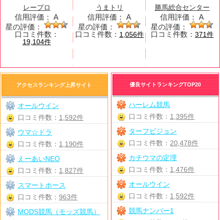
レープロ
うまトリ
勝馬総合センター
信用評価：
A
信用評価：
A
信用評価：
A
星の評価：
星の評価：
星の評価：
口コミ件数：
口コミ件数：
口コミ件数：
1,056件
371件
19,104件
優良サイトランキングTOP20
アクセスランキング上昇サイト
ハーレム競馬
オールウイン
口コミ件数：
1,395件
口コミ件数：
1,592件
ターフビジョン
ウマ☆ドラ
口コミ件数：
20,478件
口コミ件数：
1,190件
カチウマの定理
えーあいNEO
口コミ件数：
1,476件
口コミ件数：
1,827件
オールウイン
スマートホース
口コミ件数：
1,592件
口コミ件数：
963件
競馬ナンバー1
MODS競馬（モッズ競馬）