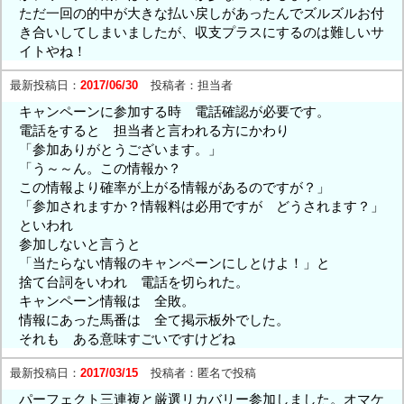
ただ一回の的中が大きな払い戻しがあったんでズルズルお付
き合いしてしまいましたが、収支プラスにするのは難しいサ
イトやね！
最新投稿日：
2017/06/30
投稿者：
担当者
キャンペーンに参加する時 電話確認が必要です。
電話をすると 担当者と言われる方にかわり
「参加ありがとうございます。」
「う～～ん。この情報か？
この情報より確率が上がる情報があるのですが？」
「参加されますか？情報料は必用ですが どうされます？」
といわれ
参加しないと言うと
「当たらない情報のキャンペーンにしとけよ！」と
捨て台詞をいわれ 電話を切られた。
キャンペーン情報は 全敗。
情報にあった馬番は 全て掲示板外でした。
それも ある意味すごいですけどね
最新投稿日：
2017/03/15
投稿者：
匿名で投稿
パーフェクト三連複と厳選リカバリー参加しました。オマケ