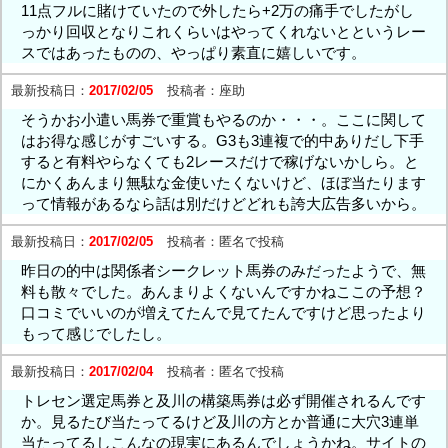
11点フルに賭けていたので外したら+2万の痛手でしたがし
っかり回収となりこれくらいはやってくれないとというレー
スではあったものの、やっぱり素直に嬉しいです。
最新投稿日：
2017/02/05
投稿者：
座助
そうかお小遣い馬券で重賞もやるのか・・・。ここに関して
はお得な感じがすごいする。G3も3連複で的中ありだし下手
すると有料やらなくても2レースだけで稼げないかしら。と
にかくあんまり無駄な金使いたくないけど、ほぼ当たります
って情報があるなら話は別だけどどれも誇大広告多いから。
最新投稿日：
2017/02/05
投稿者：
匿名で投稿
昨日の的中は関係者シークレット馬券のみだったようで、無
料も散々でした。あんまりよくないんですかねここの予想？
口コミでいいのが増えてたんで見てたんですけど思ったより
もって感じでしたし。
最新投稿日：
2017/02/04
投稿者：
匿名で投稿
トレセン選定馬券と及川の構築馬券は必ず開催されるんです
か。見るたび当たってるけど及川の方とか普通に大穴3連単
当たってるしこんなの現実にあるんでしょうかね。サイトの