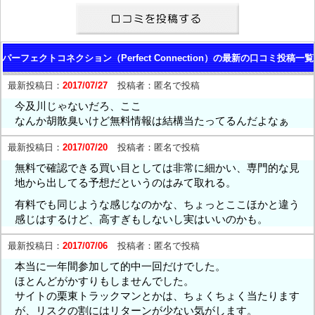
パーフェクトコネクション（Perfect Connection）の最新の口コミ投稿一覧
最新投稿日：
2017/07/27
投稿者：
匿名で投稿
今及川じゃないだろ、ここ
なんか胡散臭いけど無料情報は結構当たってるんだよなぁ
最新投稿日：
2017/07/20
投稿者：
匿名で投稿
無料で確認できる買い目としては非常に細かい、専門的な見
地から出してる予想だというのはみて取れる。
有料でも同じような感じなのかな、ちょっとここほかと違う
感じはするけど、高すぎもしないし実はいいのかも。
最新投稿日：
2017/07/06
投稿者：
匿名で投稿
本当に一年間参加して的中一回だけでした。
ほとんどがかすりもしませんでした。
サイトの栗東トラックマンとかは、ちょくちょく当たります
が、リスクの割にはリターンが少ない気がします。