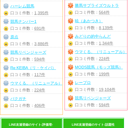
勝馬サプライズウルトラ
ハーレム競馬
口コミ件数：
564件
口コミ件数：
1,395件
暁（あかつき）
競馬ナンバー1
口コミ件数：
8,139件
口コミ件数：
691件
みどりの的中らんど
原点
口コミ件数：
1,344件
口コミ件数：
3,886件
ウマくる。（リニューアル）
競馬リベンジャーズ
口コミ件数：
224件
口コミ件数：
594件
MODS競馬（モッズ競馬）
Re:KEIBA（リ・ケイバ）
口コミ件数：
199件
口コミ件数：
117件
レープロ
ウマくる。（リニューアル）
口コミ件数：
19,104件
口コミ件数：
224件
競馬リベンジャーズ
バクガチ
口コミ件数：
594件
口コミ件数：
406件
LINE友達登録のサイト:評価増↑
LINE友達登録のサイト:話題性