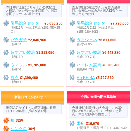
昨日 8/7(金)に当サイトが公式配当
直近30日に確認できた報告の最高
と確認できた報告を金額順で。同額
額。金額は公式配当×購入口数と一
は同じレースの報告です
致したものだけ
勝馬総合センター
勝馬総合センター
¥5,036,250
¥7,796,000
浦和11R（公式3連単 ¥201,450×25
園田12R 7/22（公式3連単
口）
¥155,920×50口）
バクガチ
うまジェネ
¥2,046,960
¥6,811,600
浦和7R
新潟5R 8/2
超すごい競馬
超すごい競馬
¥1,813,050
¥6,443,280
浦和11R
小倉10R 7/11
ウマフル
ハーレム競馬
¥1,705,800
¥6,285,400
浦和7R
福島6R 7/12
原点
Re:KEIBA
¥1,390,460
¥5,727,360
浦和9R
小倉10R 7/11
今日の会場の配当基準線
新着口コミが多いサイト
優良認定サイトへの直近3日の新着
今日 8/8(土)開催の各会場、この30
口コミ 396件。投稿が多い順
日の3連単の真ん中（中央値）と最
高。大きな数字の物差しに
暁
32件
帯広
¥16,070
12開催日・最高 帯広12R ¥362,030
シンクロ
30件