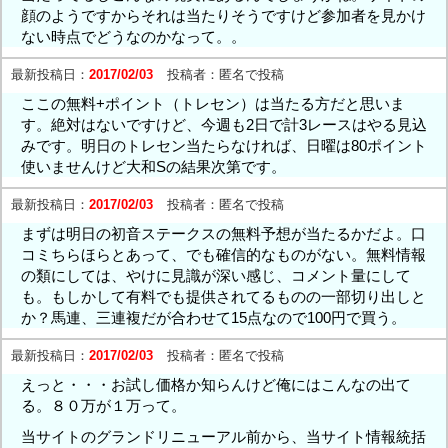
顔のようですからそれは当たりそうですけど参加者を見かけ
ない時点でどうなのかなって。。
最新投稿日：
2017/02/03
投稿者：
匿名で投稿
ここの無料+ポイント（トレセン）は当たる方だと思いま
す。絶対はないですけど、今週も2日で計3レースはやる見込
みです。明日のトレセン当たらなければ、日曜は80ポイント
使いませんけど大和Sの結果次第です。
最新投稿日：
2017/02/03
投稿者：
匿名で投稿
まずは明日の初音ステークスの無料予想が当たるかだよ。口
コミちらほらとあって、でも確信的なものがない。無料情報
の類にしては、やけに見識が深い感じ、コメント量にして
も。もしかして有料でも提供されてるものの一部切り出しと
か？馬連、三連複だが合わせて15点なので100円で買う。
最新投稿日：
2017/02/03
投稿者：
匿名で投稿
えっと・・・お試し価格か知らんけど俺にはこんなの出て
る。８０万が１万って。
当サイトのグランドリニューアル前から、当サイト情報統括