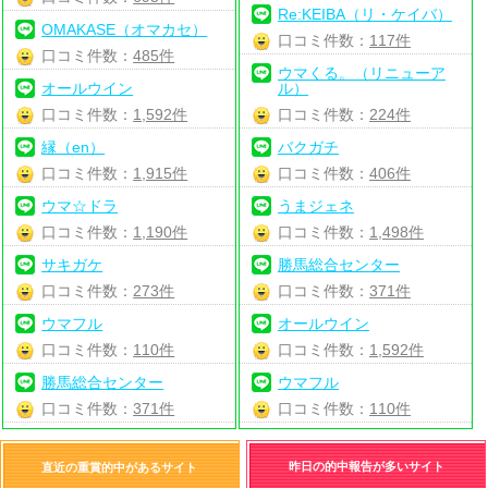
Re:KEIBA（リ・ケイバ）
OMAKASE（オマカセ）
口コミ件数：
117件
口コミ件数：
485件
ウマくる。（リニューア
オールウイン
ル）
口コミ件数：
1,592件
口コミ件数：
224件
縁（en）
バクガチ
口コミ件数：
1,915件
口コミ件数：
406件
ウマ☆ドラ
うまジェネ
口コミ件数：
1,190件
口コミ件数：
1,498件
サキガケ
勝馬総合センター
口コミ件数：
273件
口コミ件数：
371件
ウマフル
オールウイン
口コミ件数：
110件
口コミ件数：
1,592件
勝馬総合センター
ウマフル
口コミ件数：
371件
口コミ件数：
110件
昨日の的中報告が多いサイト
直近の重賞的中があるサイト