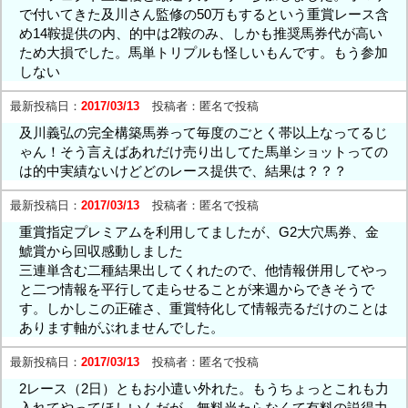
で付いてきた及川さん監修の50万もするという重賞レース含
め14鞍提供の内、的中は2鞍のみ、しかも推奨馬券代が高い
ため大損でした。馬単トリプルも怪しいもんです。もう参加
しない
最新投稿日：
2017/03/13
投稿者：
匿名で投稿
及川義弘の完全構築馬券って毎度のごとく帯以上なってるじ
ゃん！そう言えばあれだけ売り出してた馬単ショットっての
は的中実績ないけどどのレース提供で、結果は？？？
最新投稿日：
2017/03/13
投稿者：
匿名で投稿
重賞指定プレミアムを利用してましたが、G2大穴馬券、金
鯱賞から回収感動しました
三連単含む二種結果出してくれたので、他情報併用してやっ
と二つ情報を平行して走らせることが来週からできそうで
す。しかしこの正確さ、重賞特化して情報売るだけのことは
あります軸がぶれませんでした。
最新投稿日：
2017/03/13
投稿者：
匿名で投稿
2レース（2日）ともお小遣い外れた。もうちょっとこれも力
入れてやってほしいんだが、無料当たらなくて有料の説得力