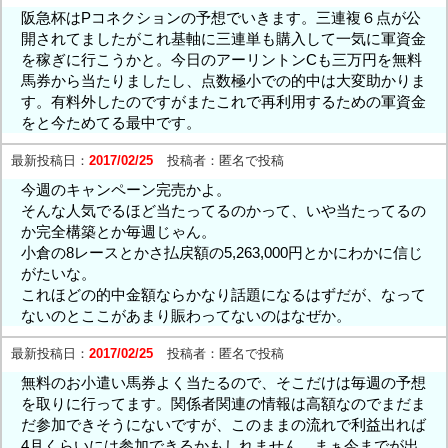
阪急杯はPコネクションの予想でいきます。三連複６点が公
開されてましたがこれ基軸に三連単も購入して一気に軍資金
を稼ぎに行こうかと。今日のアーリントンCも三万円を無料
馬券から当たりましたし、点数極小での的中は大変助かりま
す。有料外したのですがまたこれで再利用するための軍資金
をと今ためてる最中です。
最新投稿日：
2017/02/25
投稿者：
匿名で投稿
今週のキャンペーン完売かよ。
そんな人気でるほど当たってるのかって、いや当たってるの
か完全構築とか毎週じゃん。
小倉の8レースとかさ払戻額の5,263,000円とかにわかに信じ
がたいな。
これほどの的中金額ならかなり話題になるはずだが、なって
ないのとここがあまり賑わってないのはなぜか。
最新投稿日：
2017/02/25
投稿者：
匿名で投稿
無料のお小遣い馬券よく当たるので、そこだけは毎週の予想
を取りに行ってます。関係者関連の情報は高額なのでまだま
だ参加できそうにないですが、このままの流れで利益出れば
4月くらいには参加できるかもしれません。まぁ今までが出