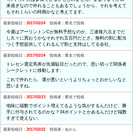
来過ぎなので外れることもあるでしょうから、それを考えて
もそれくらいの時期かなと考えてます。
最新投稿日：
2017/02/24
投稿者：
匿名で投稿
今週はアーリントンCが無料予想なのか、三連複六点までだ
し久々に買おうかなそれぞれ五百円だとさ。無料の割に配当
つく予想提供してくれるんで割と支持はしてる会社。
最新投稿日：
2017/02/24
投稿者：
匿名で投稿
トレセン選定馬券が先週駄目だったので、思い切って関係者
シークレットに移動します。
これで外れたら、運が悪いというよりちょっとおかしいなと
思いますね。
最新投稿日：
2017/02/23
投稿者：
匿名で投稿
地味に端数でポイント増えてるような気がするんだけど、勝
手に付与されてるのかな？34ポイントとかあるんだけど端数
すぎて使えない。
最新投稿日：
2017/02/22
投稿者：
あかん