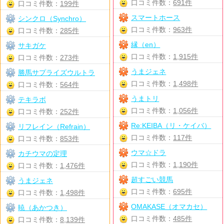
口コミ件数：
691件
口コミ件数：
199件
スマートホース
シンクロ（Synchro）
口コミ件数：
963件
口コミ件数：
285件
縁（en）
サキガケ
口コミ件数：
1,915件
口コミ件数：
273件
うまジェネ
勝馬サプライズウルトラ
口コミ件数：
1,498件
口コミ件数：
564件
うまトリ
テキラボ
口コミ件数：
1,056件
口コミ件数：
252件
Re:KEIBA（リ・ケイバ）
リフレイン（Refrain）
口コミ件数：
117件
口コミ件数：
853件
ウマ☆ドラ
カチウマの定理
口コミ件数：
1,190件
口コミ件数：
1,476件
超すごい競馬
うまジェネ
口コミ件数：
695件
口コミ件数：
1,498件
OMAKASE（オマカセ）
暁（あかつき）
口コミ件数：
485件
口コミ件数：
8,139件