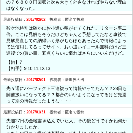
の７６８００円回収と次も大きく外さなければやらない理由
はなくなった。
最新投稿日：
2017/02/02
投稿者：
匿名で投稿
鞍ケ池特別は確かにお小遣い稼がせてくれた。リターン率二
倍。ここは見解もそうだけどちゃんと予想してたなと事後で
見解見直しての納得いく形がちらほらあったんで情報によっ
ては信用してるってサイト。お小遣いイコール無料だけど三
連複での買い目。五点くらいに慣ればさらにいいんだけど。
【軸】7
【相手】9.10.11.12.13
最新投稿日：
2017/02/01
投稿者：
新世界の男
先々週にパーフェクト三連複って情報やってたん？？28日も
開催扱いになってる？？都合のいいようになってるけど先週
って別の情報だったような・・・
最新投稿日：
2017/01/31
投稿者：
匿名で投稿
先週27日の金曜書き込んでいた人。その後どうですかね何か
分かりましたか。