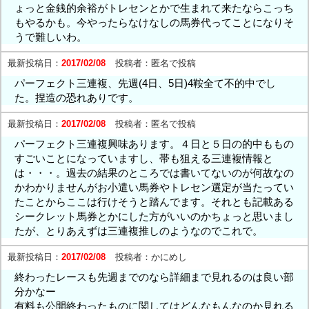
ょっと金銭的余裕がトレセンとかで生まれて来たならこっち
もやるかも。今やったらなけなしの馬券代ってことになりそ
うで難しいわ。
最新投稿日：
2017/02/08
投稿者：
匿名で投稿
パーフェクト三連複、先週(4日、5日)4鞍全て不的中でし
た。捏造の恐れありです。
最新投稿日：
2017/02/08
投稿者：
匿名で投稿
パーフェクト三連複興味あります。４日と５日の的中ももの
すごいことになっていますし、帯も狙える三連複情報と
は・・・。過去の結果のところでは書いてないのが何故なの
かわかりませんがお小遣い馬券やトレセン選定が当たってい
たことからここは行けそうと踏んでます。それとも記載ある
シークレット馬券とかにした方がいいのかちょっと思いまし
たが、とりあえずは三連複推しのようなのでこれで。
最新投稿日：
2017/02/08
投稿者：
かにめし
終わったレースも先週までのなら詳細まで見れるのは良い部
分かなー
有料も公開終わったものに関してはどんなもんなのか見れる