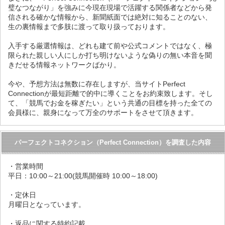
璧なつながり」を強みに今現在現場で活躍する関係者などから発
信される確かな情報から、新聞紙面では絶対に知ることのない、
生の裏情報まで多肢に渡って取り扱っております。
入手する厳選情報は、どれも建て前や公式コメントではなく、極
限られた親しい人にしか打ち明けないような偽りの無い本音を聞
きだせる情報ネットワークばかり。
今や、予想方法は無数に存在しますが、当サイトPerfect
Connectionが最短距離で的中に導くことをお約束致します。そし
て、「競馬でお金を稼ぎたい」という共通の目標を持った全ての
会員様に、親身になって万全のサポートをさせて頂きます。
パーフェクトコネクション（Perfect Connection）を調査した内容
・営業時間
平日：10:00～21:00(競馬開催時 10:00～18:00)
・定休日
月曜日となっています。
・返品に関する特約記載