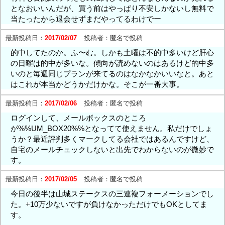
となおいいんだが、買う前はやっぱり不安しかないし無料で
当たったから退会せずまだやってるわけでー
最新投稿日：
2017/02/07
投稿者：
匿名で投稿
的中してたのか。ふ〜む。しかも土曜は不的中多いけど肝心
の日曜は的中が多いな。傾向が読めないのはあるけど的中多
いのと毎週同じプランが来てるのはなかなかいいなと。あと
はこれが本当かどうかだけかな。そこが一番大事。
最新投稿日：
2017/02/06
投稿者：
匿名で投稿
ログインして、メールボックスのところ
が%%UM_BOX20%%となってて使えません。私だけでしょ
うか？最近評判多くマークしてる会社ではあるんですけど、
自宅のメールチェックしないと出先でわからないのが微妙で
す。
最新投稿日：
2017/02/05
投稿者：
匿名で投稿
今日の後半は山城ステークスの三連複フォーメーションでし
た。+10万少ないですが負けなかっただけでもOKとしてま
す。