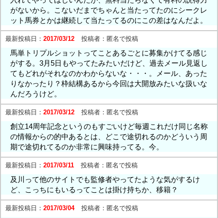
がないから。こないだまでちゃんと当たってたのにシークレ
ット馬券とかは継続して当たってるのにこの差はなんだよ。
最新投稿日：
2017/03/12
投稿者：
匿名で投稿
馬単トリプルショットってことあるごとに募集かけてる感じ
がする。3月5日もやってたみたいだけど、過去メール見返し
てもどれがそれなのかわからないな・・・。メール、あった
りなかったり？枠結構あるから今回は大開放みたいな扱いな
んだろうけど。
最新投稿日：
2017/03/12
投稿者：
匿名で投稿
創立14周年記念というのもすごいけど毎週これだけ同じ名称
の情報からの的中あるとは、どこで途切れるのかどういう周
期で途切れてるのか非常に興味持ってる。今。
最新投稿日：
2017/03/11
投稿者：
匿名で投稿
及川って他のサイトでも監修者やってたような気がするけ
ど、こっちにもいるってことは掛け持ちか、移籍？
最新投稿日：
2017/03/04
投稿者：
匿名で投稿