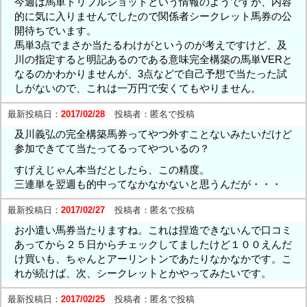
今週は馬単トリプルショットという情報のようですが、内容
的に気に入りませんでしたので関係者シークレット馬券の公
開待ちでいます。
馬単3点でまさか当たるわけがというのが考えですけど、及
川の指定すると明記あるのである意味完全構築の馬単VERと
なるのかわかりませんが、3点などで自己予想で当たった試
しがないので、これは一万円で安くてもやりません。
最新投稿日：
2017/02/28
投稿者：
匿名で投稿
及川義弘の完全構築馬券ってやつ外すことないみたいだけど
参加できてて当たってるってやついるの？
すげえじゃん本当だとしたら、この精度。
三連単を翌週も的中ってなかなかないと思うんだが・・・
最新投稿日：
2017/02/27
投稿者：
匿名で投稿
お小遣い馬券当たりますね。これは捏造できないんで口コミ
あってから２５日からチェックしてましたけど１００えんだ
け買いも、ちゃんとアーリントンであたりなかなかです。こ
れが続けば、次、シークレットとかやってみたいです。
最新投稿日：
2017/02/25
投稿者：
匿名で投稿