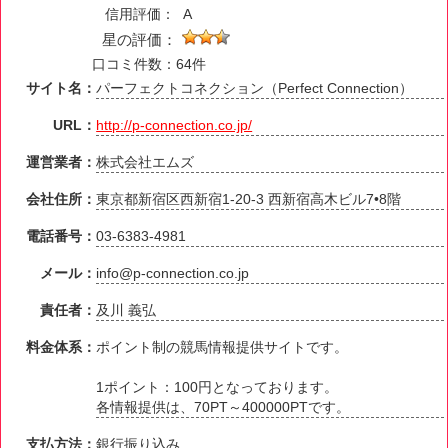
信用評価：
A
星の評価：
口コミ件数：64件
サイト名：
パーフェクトコネクション（Perfect Connection）
URL：
http://p-connection.co.jp/
運営業者：
株式会社エムズ
会社住所：
東京都新宿区西新宿1-20-3 西新宿高木ビル7•8階
電話番号：
03-6383-4981
メール：
info@p-connection.co.jp
責任者：
及川 義弘
料金体系：
ポイント制の競馬情報提供サイトです。
1ポイント：100円となっております。
各情報提供は、70PT～400000PTです。
支払方法：
銀行振り込み