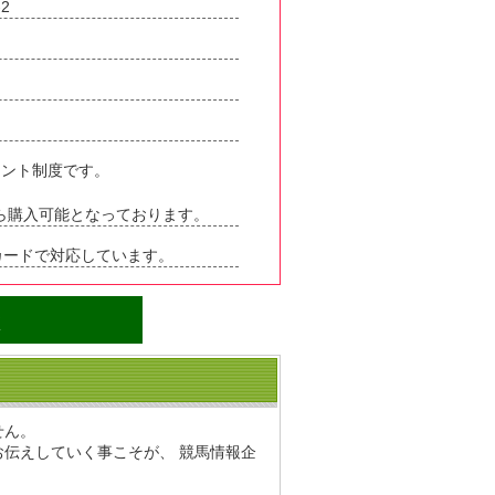
2
イント制度です。
円 から購入可能となっております。
カードで対応しています。
く
せん。
伝えしていく事こそが、 競馬情報企