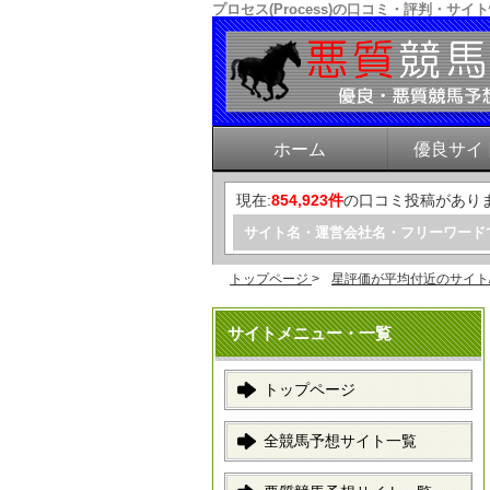
プロセス(Process)の口コミ・評判・
ホーム
優良サイ
現在:
854,923件
の口コミ投稿があり
サイト名・運営会社名・フリーワード
トップページ
>
星評価が平均付近のサイト
サイトメニュー・一覧
トップページ
全競馬予想サイト一覧