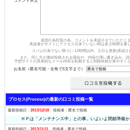
コメント本文
迷惑行為対策の為、コメントを承認させていただく
承認者がサイトにアクセス出来ていない時は多少時間を要
スパム行為でない限り(～12時間以内、土日も更新)承認
また、同じ方が連続投稿される場合や、内容の薄い書き込み、誹
予想サイトの具体的なメール内容を転載すると削除依頼が来やすく
お名前（匿名可能・全角で5文字まで）
プロセス(Process)の最新の口コミ投稿一覧
最新投稿日：
2013/12/18
投稿者：
匿名で投稿
ＨＰは「メンテナンス中」との事。いよいよ閉鎖準備か
最新投稿日：
2013/11/11
投稿者：
匿名で投稿