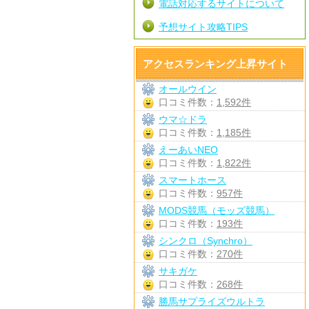
電話対応するサイトについて
予想サイト攻略TIPS
アクセスランキング上昇サイト
オールウイン
口コミ件数：
1,592件
ウマ☆ドラ
口コミ件数：
1,185件
えーあいNEO
口コミ件数：
1,822件
スマートホース
口コミ件数：
957件
MODS競馬（モッズ競馬）
口コミ件数：
193件
シンクロ（Synchro）
口コミ件数：
270件
サキガケ
口コミ件数：
268件
勝馬サプライズウルトラ