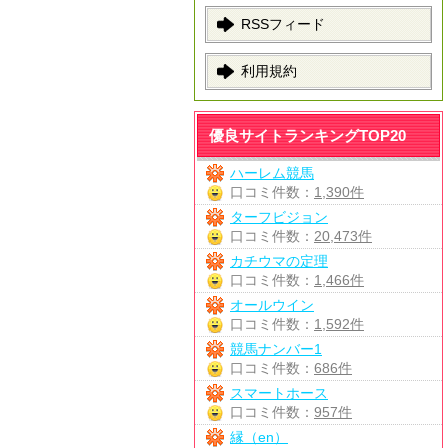
RSSフィード
利用規約
優良サイトランキングTOP20
ハーレム競馬
口コミ件数：
1,390件
ターフビジョン
口コミ件数：
20,473件
カチウマの定理
口コミ件数：
1,466件
オールウイン
口コミ件数：
1,592件
競馬ナンバー1
口コミ件数：
686件
スマートホース
口コミ件数：
957件
縁（en）