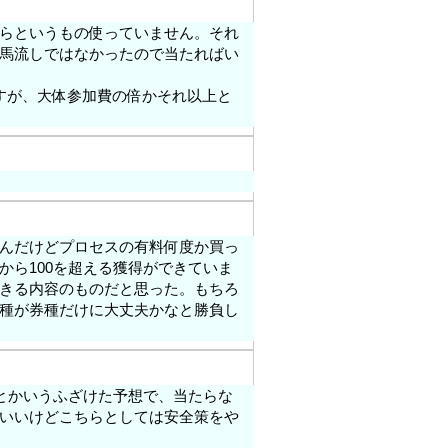
らというもの使っていません。それ
馬流しではなかったので当たればい
すが、大体参加費の倍かそれ以上と
んだけどプロセスの有料何度か買っ
から100を超える獲得ができていま
きる内容のものだと思った。もちろ
種が券種だけに大丈夫かなと勝負し
点とかいうふざけた予想で、当たらな
いいけどこちらとしては安全策をや