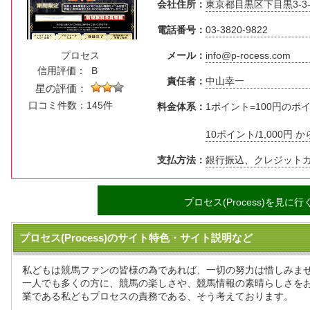
会社住所：
東京都目黒区下目黒3-3-
電話番号：
03-3820-9822
プロセス
メール：
info@p-rocess.com
信用評価：
B
責任者：
中山幸一
星の評価：
口コミ件数：145件
料金体系：
1ポイント=100円のポ
10ポイント/1,000
支払方法：
銀行振込、クレジット
プロセス(Process)を見に行
プロセス(Process)のサイト特色・サイト説明など
私どもは競馬ファンの皆様の為であれば、一切の努力は惜しみま
一人でも多くの方に、競馬の楽しさや、競馬情報の素晴らしさをお
業である私どもプロセスの責務である、そう考えております。