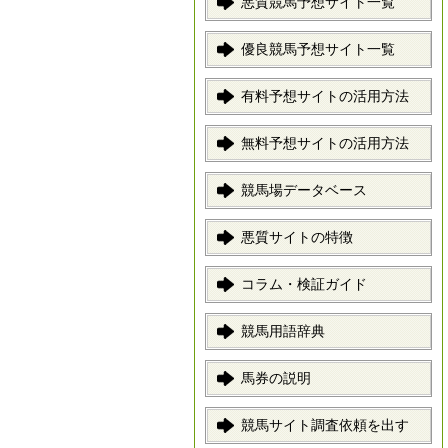
悪質競馬予想サイト一覧
優良競馬予想サイト一覧
有料予想サイトの活用方法
無料予想サイトの活用方法
競馬場データベース
悪質サイトの特徴
コラム・検証ガイド
競馬用語辞典
馬券の説明
競馬サイト調査依頼を出す