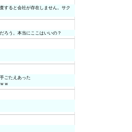
査すると会社が存在しません。サク
だろう。本当にここはいいの？
手ごたえあった
ｗｗ