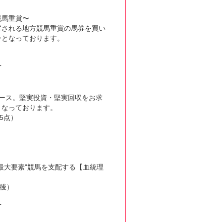
競馬重賞〜
催される地方競馬重賞の馬券を買い
ンとなっております。
T
コース。堅実投資・堅実回収をお求
となっております。
5点）
最大要素”競馬を支配する【血統理
前後）
T