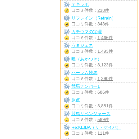
テキラボ
口コミ件数：
238件
リフレイン（Refrain）
口コミ件数：
848件
カチウマの定理
口コミ件数：
1,466件
うまジェネ
口コミ件数：
1,493件
暁（あかつき）
口コミ件数：
8,123件
ハーレム競馬
口コミ件数：
1,390件
競馬ナンバー1
口コミ件数：
686件
原点
口コミ件数：
3,881件
競馬リベンジャーズ
口コミ件数：
589件
Re:KEIBA（リ・ケイバ）
口コミ件数：
111件