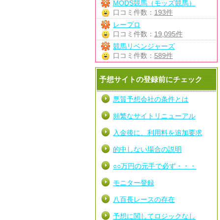
MODS競馬（モッズ競馬）
口コミ件数：
193件
レープロ
口コミ件数：
19,095件
競馬リベンジャーズ
口コミ件数：
589件
予想サイトの登録前にチェック
悪質予想会社の条件とは
頻繁なサイトリニューアル
入金後に、利用料を追加要求
的中しない場合の説明
○○万円の元手で必ず・・・
モニター登録
八百長レースの存在
予想に関してロジックなし