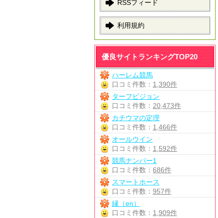
RSSフィード
利用規約
優良サイトランキングTOP20
ハーレム競馬
口コミ件数：
1,390件
ターフビジョン
口コミ件数：
20,473件
カチウマの定理
口コミ件数：
1,466件
オールウイン
口コミ件数：
1,592件
競馬ナンバー1
口コミ件数：
686件
スマートホース
口コミ件数：
957件
縁（en）
口コミ件数：
1,909件