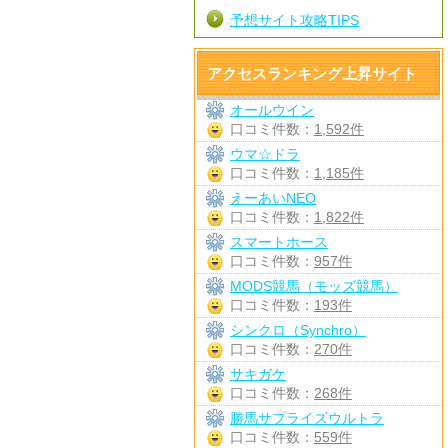
予想サイト攻略TIPS
アクセスランキング上昇サイト
オールウイン
口コミ件数：
1,592件
ウマ☆ドラ
口コミ件数：
1,185件
えーあいNEO
口コミ件数：
1,822件
スマートホース
口コミ件数：
957件
MODS競馬（モッズ競馬）
口コミ件数：
193件
シンクロ（Synchro）
口コミ件数：
270件
サキガケ
口コミ件数：
268件
勝馬サプライズウルトラ
口コミ件数：
559件