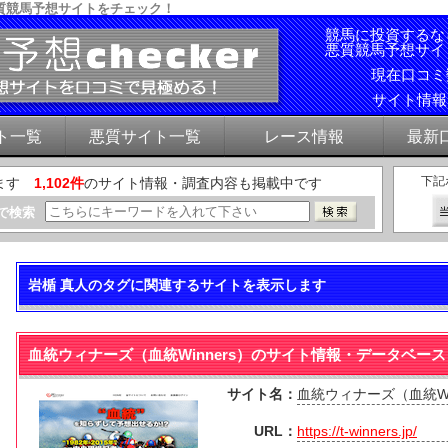
質競馬予想サイトをチェック！
競馬に投資するな
悪質競馬予想サイ
現在口コ
サイト情
ト一覧
悪質サイト一覧
レース情報
最新
下記
ます
1,102件
のサイト情報・調査内容も掲載中です
で検索
岩楯 真人のタグに関連するサイトを表示します
血統ウィナーズ（血統Winners）のサイト情報・データベース
サイト名：
血統ウィナーズ（血統Win
URL：
https://t-winners.jp/