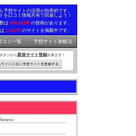
ら予想サイトの活用が効率的です。
トを口コミ情報共有で回避しよう！
ミ数は
の投稿があります。
854,923件
報は
のサイトを掲載中です。
1,102件
口コミ一覧
予想サイト攻略法
新規サイト登録
ボタンから
出来ます！
ners）