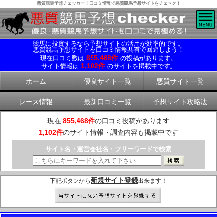
悪質競馬予想チェッカー！口コミ情報で悪質競馬予想サイトをチェック！
競馬に投資するなら予想サイトの活用が効率的です。
悪質競馬予想サイトを口コミ情報共有で回避しよう！
855,468件
現在口コミ数は
の投稿があります。
1,102件
サイト情報は
のサイトを掲載中です。
ホーム
優良サイト一覧
悪質サイト一覧
レース情報
最新口コミ一覧
予想サイト攻略法
現在:
855,468件
の口コミ投稿があります
1,102件
のサイト情報・調査内容も掲載中です
サイト名・運営会社名・フリーワードで検索
新規サイト登録
下記ボタンから
出来ます！