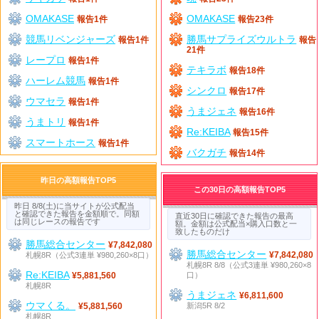
OMAKASE
OMAKASE
報告1件
報告23件
競馬リベンジャーズ
勝馬サプライズウルトラ
報告1件
報告
21件
レープロ
報告1件
テキラボ
報告18件
ハーレム競馬
報告1件
シンクロ
報告17件
ウマセラ
報告1件
うまジェネ
報告16件
うまトリ
報告1件
Re:KEIBA
報告15件
スマートホース
報告1件
バクガチ
報告14件
昨日の高額報告TOP5
この30日の高額報告TOP5
昨日 8/8(土)に当サイトが公式配当
と確認できた報告を金額順で。同額
直近30日に確認できた報告の最高
は同じレースの報告です
額。金額は公式配当×購入口数と一
致したものだけ
勝馬総合センター
¥7,842,080
勝馬総合センター
札幌8R（公式3連単 ¥980,260×8口）
¥7,842,080
札幌8R 8/8（公式3連単 ¥980,260×8
Re:KEIBA
口）
¥5,881,560
札幌8R
うまジェネ
¥6,811,600
ウマくる。
新潟5R 8/2
¥5,881,560
札幌8R