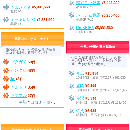
超すごい競馬
¥6,443,280
うまジェネ
小倉10R 7/11
¥5,881,560
札幌8R
ハーレム競馬
¥6,285,400
えーあいNEO
福島6R 7/12
¥5,881,560
札幌8R
Re:KEIBA
¥5,881,560
札幌8R 8/8
新着口コミが多いサイト
今日の会場の配当基準線
優良認定サイトへの直近3日の新着
口コミ 616件。投稿が多い順
今日 8/9(日)開催の各会場、この30
日の3連単の真ん中（中央値）と最
バクガチ
50件
高。大きな数字の物差しに
シンクロ
48件
帯広
¥15,850
13開催日・最高 帯広12R ¥362,030
暁
48件
盛岡
¥9,495
うまトリ
35件
12開催日・最高 盛岡12R ¥2,659,660
ウマフル
27件
金沢
¥5,590
最新の口コミ一覧へ →
9開催日・最高 金沢11R ¥1,119,450
佐賀
¥6,685
5開催日・最高 佐賀4R ¥620,760
悪評が増えてきてるサイト
最近閉鎖が確認されたサイト