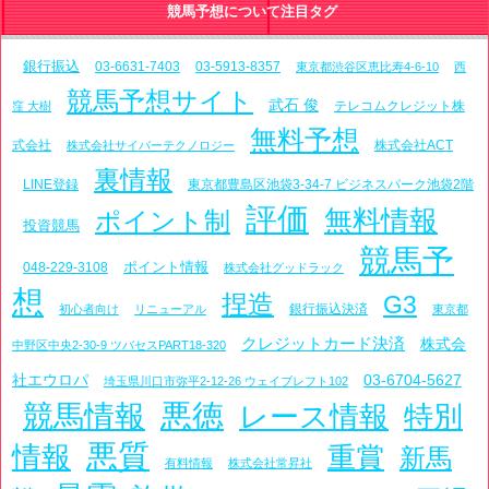
競馬予想について注目タグ
銀行振込
03-6631-7403
03-5913-8357
東京都渋谷区恵比寿4-6-10
西
競馬予想サイト
武石 俊
テレコムクレジット株
窪 大樹
無料予想
式会社
株式会社ACT
株式会社サイバーテクノロジー
裏情報
LINE登録
東京都豊島区池袋3-34-7 ビジネスパーク池袋2階
評価
無料情報
ポイント制
投資競馬
競馬予
ポイント情報
048-229-3108
株式会社グッドラック
想
捏造
G3
銀行振込決済
初心者向け
リニューアル
東京都
クレジットカード決済
株式会
中野区中央2-30-9 ツバセスPART18-320
社エウロパ
03-6704-5627
埼玉県川口市弥平2-12-26 ウェイブレフト102
悪徳
競馬情報
レース情報
特別
悪質
情報
重賞
新馬
有料情報
株式会社常昇社