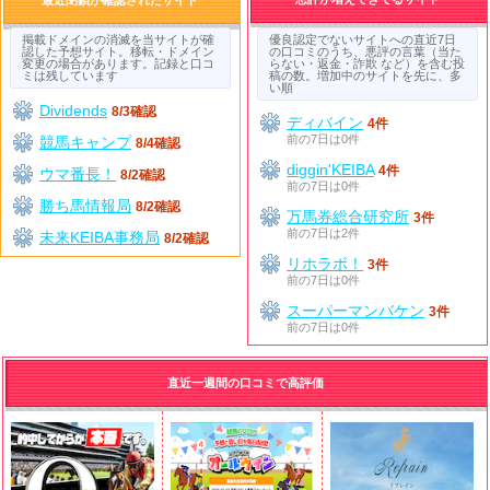
掲載ドメインの消滅を当サイトが確
優良認定でないサイトへの直近7日
認した予想サイト。移転・ドメイン
の口コミのうち、悪評の言葉（当た
変更の場合があります。記録と口コ
らない・返金・詐欺 など）を含む投
ミは残しています
稿の数。増加中のサイトを先に、多
い順
Dividends
8/3確認
ディバイン
4件
前の7日は0件
競馬キャンプ
8/4確認
diggin'KEIBA
4件
ウマ番長！
8/2確認
前の7日は0件
勝ち馬情報局
8/2確認
万馬券総合研究所
3件
前の7日は2件
未来KEIBA事務局
8/2確認
リホラボ！
3件
前の7日は0件
スーパーマンバケン
3件
前の7日は0件
直近一週間の口コミで高評価