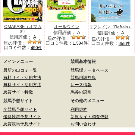
OMAKASE（オマカ
オールウイン
リフレイン（Refrain）
セ）
信用評価：
A
信用評価：
A
信用評価：
A
星の評価：
星の評価：
星の評価：
口コミ件数：
口コミ件数：
1,594件
858件
口コミ件数：
490件
メインメニュー
競馬基本情報
最新の口コミ一覧
競馬場データベース
有料サイト活用方法
競馬用語辞典
無料サイト活用方法
レース情報
悪質サイト特徴
馬券の説明
競馬予想サイト
その他のメニュー
全競馬予想サイト
利用規約
優良競馬予想サイト
新規サイト調査依頼
悪質競馬予想サイト
お問い合わせ