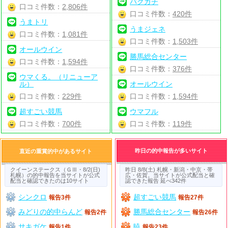
バクガチ
口コミ件数：
2,806件
口コミ件数：
420件
うまトリ
うまジェネ
口コミ件数：
1,081件
口コミ件数：
1,503件
オールウイン
勝馬総合センター
口コミ件数：
1,594件
口コミ件数：
376件
ウマくる。（リニューア
ル）
オールウイン
口コミ件数：
229件
口コミ件数：
1,594件
超すごい競馬
ウマフル
口コミ件数：
700件
口コミ件数：
119件
昨日の的中報告が多いサイト
直近の重賞的中があるサイト
クイーンステークス（ＧⅢ・8/2(日)
昨日 8/8(土) 札幌・新潟・中京・帯
札幌）の的中報告を当サイトが公式
広・佐賀。当サイトが公式配当と確
配当と確認できたのは10サイト
認できた報告 延べ342件
シンクロ
超すごい競馬
報告3件
報告27件
みどりの的中らんど
勝馬総合センター
報告2件
報告26件
サキガケ
暁
報告1件
報告23件