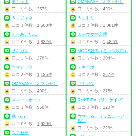
テキラボ
OMAKASE（オマカセ）
口コミ件数：
257件
口コミ件数：
490件
うまジェネ
うまトリ
口コミ件数：
1,503件
口コミ件数：
1,081件
えーあいNEO
カチウマの定理
口コミ件数：
1,832件
口コミ件数：
1,482件
サキガケ
MODS競馬（モッズ競馬）
口コミ件数：
278件
口コミ件数：
204件
ウマ☆ドラ
テキラボ
口コミ件数：
1,195件
口コミ件数：
257件
OMAKASE（オマカセ）
サキガケ
口コミ件数：
490件
口コミ件数：
278件
スマートホース
Re:KEIBA（リ・ケイバ）
口コミ件数：
968件
口コミ件数：
123件
縁（en）
ウマくる。（リニューア
ル）
口コミ件数：
1,920件
口コミ件数：
229件
ウマセラ