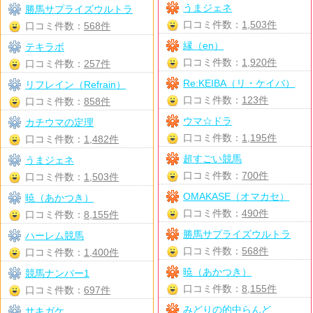
うまジェネ
勝馬サプライズウルトラ
口コミ件数：
1,503件
口コミ件数：
568件
縁（en）
テキラボ
口コミ件数：
1,920件
口コミ件数：
257件
Re:KEIBA（リ・ケイバ）
リフレイン（Refrain）
口コミ件数：
123件
口コミ件数：
858件
ウマ☆ドラ
カチウマの定理
口コミ件数：
1,195件
口コミ件数：
1,482件
超すごい競馬
うまジェネ
口コミ件数：
700件
口コミ件数：
1,503件
OMAKASE（オマカセ）
暁（あかつき）
口コミ件数：
490件
口コミ件数：
8,155件
勝馬サプライズウルトラ
ハーレム競馬
口コミ件数：
568件
口コミ件数：
1,400件
暁（あかつき）
競馬ナンバー1
口コミ件数：
8,155件
口コミ件数：
697件
みどりの的中らんど
サキガケ