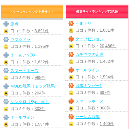
優良サイトランキングTOP20
アクセスランキング上昇サイト
うまトリ
原点
口コミ件数：
1,081件
口コミ件数：
3,891件
ターフビジョン
ウマ☆ドラ
口コミ件数：
20,486件
口コミ件数：
1,195件
カチウマの定理
えーあいNEO
口コミ件数：
1,482件
口コミ件数：
1,832件
オールウイン
スマートホース
口コミ件数：
1,594件
口コミ件数：
968件
競馬ナンバー1
MODS競馬（モッズ競馬）
口コミ件数：
697件
口コミ件数：
204件
スマートホース
シンクロ（Synchro）
口コミ件数：
968件
口コミ件数：
303件
ハーレム競馬
オールウイン
口コミ件数：
1,400件
口コミ件数：
1,594件