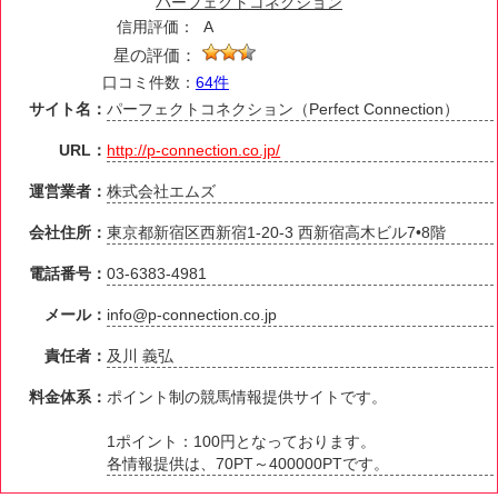
パーフェクトコネクション
信用評価：
A
星の評価：
口コミ件数：
64件
サイト名：
パーフェクトコネクション（Perfect Connection）
URL：
http://p-connection.co.jp/
運営業者：
株式会社エムズ
会社住所：
東京都新宿区西新宿1-20-3 西新宿高木ビル7•8階
電話番号：
03-6383-4981
メール：
info@p-connection.co.jp
責任者：
及川 義弘
料金体系：
ポイント制の競馬情報提供サイトです。
1ポイント：100円となっております。
各情報提供は、70PT～400000PTです。