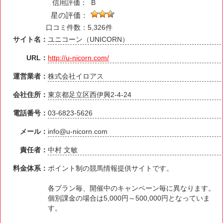
信用評価：
B
星の評価：
口コミ件数：5,326件
サイト名：
ユニコーン（UNICORN）
URL：
http://u-nicorn.com/
運営業者：
株式会社イロアス
会社住所：
東京都足立区西伊興2-4-24
電話番号：
03-6823-5626
メール：
info@u-nicorn.com
責任者：
中村 文敏
料金体系：
ポイント制の競馬情報提供サイトです。
各プラン毎、開催中のキャンペーン毎に異なります。
個別課金の場合は5,000円～500,000円となっていま
す。