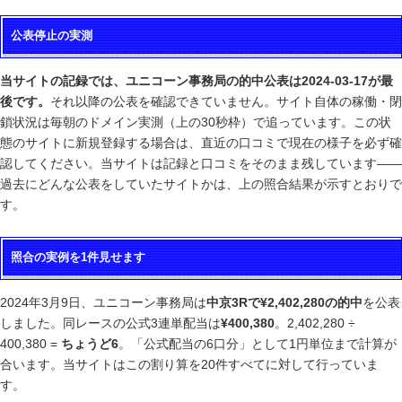
公表停止の実測
当サイトの記録では、ユニコーン事務局の的中公表は2024-03-17が最
後です。
それ以降の公表を確認できていません。サイト自体の稼働・閉
鎖状況は毎朝のドメイン実測（上の30秒枠）で追っています。この状
態のサイトに新規登録する場合は、直近の口コミで現在の様子を必ず確
認してください。当サイトは記録と口コミをそのまま残しています——
過去にどんな公表をしていたサイトかは、上の照合結果が示すとおりで
す。
照合の実例を1件見せます
2024年3月9日、ユニコーン事務局は
中京3Rで¥2,402,280の的中
を公表
しました。同レースの公式3連単配当は
¥400,380
。2,402,280 ÷
400,380 =
ちょうど6
。「公式配当の6口分」として1円単位まで計算が
合います。当サイトはこの割り算を20件すべてに対して行っていま
す。