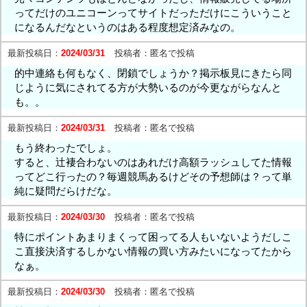
ってだけのユニコーンってサイトだっただけにこういうこと
になるんだなというのはある程度想定済みなの。
最新投稿日：
2024/03/31
投稿者：
匿名で投稿
的中連絡も何もなく、閉鎖でしょうか？掲示板見にきたら同
じように気にされてる方が大勢いるのが今更ながらなんと
も。。
最新投稿日：
2024/03/31
投稿者：
匿名で投稿
もう終わったでしょ。
すると、辻褄合わないのはあれだけ高額ラッシュしてた情報
ってどこ行ったの？毎週競馬あるけどその予想師は？って単
純に疑問だらけだな。
最新投稿日：
2024/03/30
投稿者：
匿名で投稿
特にポイントあまりまくって困ってる人もいないようだしこ
こ直接決済するしかない情報の買い方みたいになってたから
なぁ。
最新投稿日：
2024/03/30
投稿者：
匿名で投稿