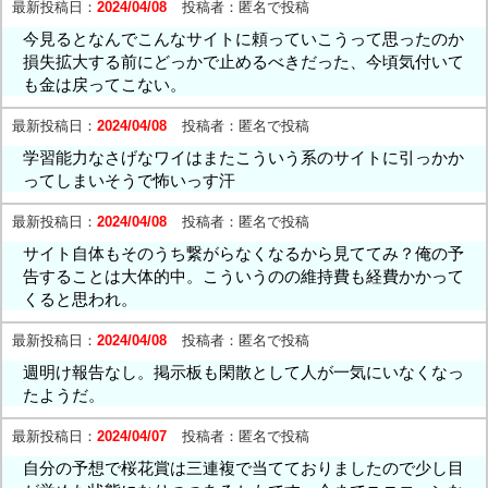
最新投稿日：
2024/04/08
投稿者：
匿名で投稿
今見るとなんでこんなサイトに頼っていこうって思ったのか
損失拡大する前にどっかで止めるべきだった、今頃気付いて
も金は戻ってこない。
最新投稿日：
2024/04/08
投稿者：
匿名で投稿
学習能力なさげなワイはまたこういう系のサイトに引っかか
ってしまいそうで怖いっす汗
最新投稿日：
2024/04/08
投稿者：
匿名で投稿
サイト自体もそのうち繋がらなくなるから見ててみ？俺の予
告することは大体的中。こういうのの維持費も経費かかって
くると思われ。
最新投稿日：
2024/04/08
投稿者：
匿名で投稿
週明け報告なし。掲示板も閑散として人が一気にいなくなっ
たようだ。
最新投稿日：
2024/04/07
投稿者：
匿名で投稿
自分の予想で桜花賞は三連複で当てておりましたので少し目