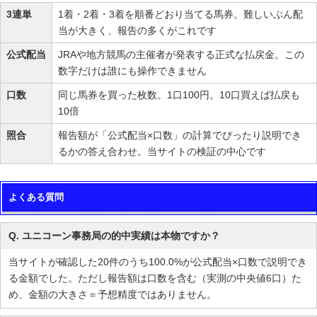
3連単
1着・2着・3着を順番どおり当てる馬券。難しいぶん配
当が大きく、報告の多くがこれです
公式配当
JRAや地方競馬の主催者が発表する正式な払戻金。この
数字だけは誰にも操作できません
口数
同じ馬券を買った枚数。1口100円。10口買えば払戻も
10倍
照合
報告額が「公式配当×口数」の計算でぴったり説明でき
るかの答え合わせ。当サイトの検証の中心です
よくある質問
Q. ユニコーン事務局の的中実績は本物ですか？
当サイトが確認した20件のうち100.0%が公式配当×口数で説明でき
る金額でした。ただし報告額は口数を含む（実測の中央値6口）た
め、金額の大きさ＝予想精度ではありません。