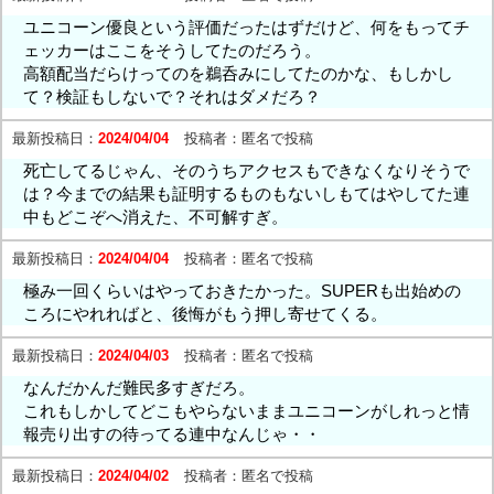
ユニコーン優良という評価だったはずだけど、何をもってチ
ェッカーはここをそうしてたのだろう。
高額配当だらけってのを鵜呑みにしてたのかな、もしかし
て？検証もしないで？それはダメだろ？
最新投稿日：
2024/04/04
投稿者：
匿名で投稿
死亡してるじゃん、そのうちアクセスもできなくなりそうで
は？今までの結果も証明するものもないしもてはやしてた連
中もどこぞへ消えた、不可解すぎ。
最新投稿日：
2024/04/04
投稿者：
匿名で投稿
極み一回くらいはやっておきたかった。SUPERも出始めの
ころにやれればと、後悔がもう押し寄せてくる。
最新投稿日：
2024/04/03
投稿者：
匿名で投稿
なんだかんだ難民多すぎだろ。
これもしかしてどこもやらないままユニコーンがしれっと情
報売り出すの待ってる連中なんじゃ・・
最新投稿日：
2024/04/02
投稿者：
匿名で投稿