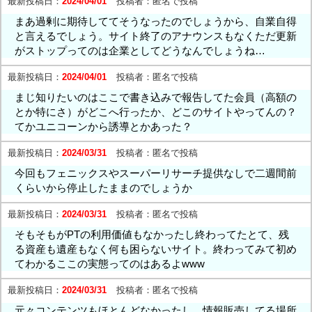
最新投稿日：
2024/04/01
投稿者：
匿名で投稿
まあ過剰に期待しててそうなったのでしょうから、自業自得
と言えるでしょう。サイト終了のアナウンスもなくただ更新
がストップってのは企業としてどうなんでしょうね…
最新投稿日：
2024/04/01
投稿者：
匿名で投稿
まじ知りたいのはここで書き込みで報告してた会員（高額の
とか特にさ）がどこへ行ったか、どこのサイトやってんの？
てかユニコーンから誘導とかあった？
最新投稿日：
2024/03/31
投稿者：
匿名で投稿
今回もフェニックスやスーパーリサーチ提供なしで二週間前
くらいから停止したままのでしょうか
最新投稿日：
2024/03/31
投稿者：
匿名で投稿
そもそもがPTの利用価値もなかったし終わってたとて、残
る資産も遺産もなく何も困らないサイト。終わってみて初め
てわかるここの実態ってのはあるよwww
最新投稿日：
2024/03/31
投稿者：
匿名で投稿
元々コンテンツもほとんどなかったし、情報販売してる場所