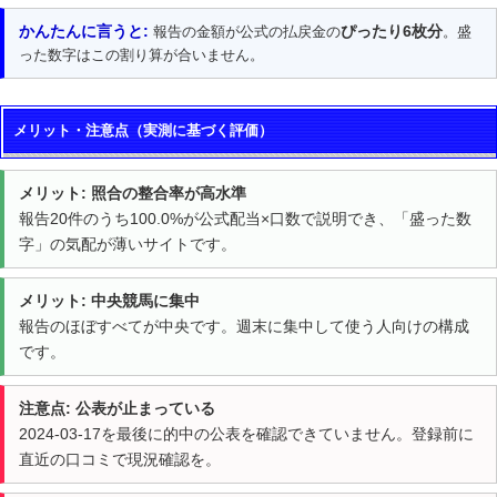
かんたんに言うと:
ぴったり6枚分
報告の金額が公式の払戻金の
。盛
った数字はこの割り算が合いません。
メリット・注意点（実測に基づく評価）
メリット: 照合の整合率が高水準
報告20件のうち100.0%が公式配当×口数で説明でき、「盛った数
字」の気配が薄いサイトです。
メリット: 中央競馬に集中
報告のほぼすべてが中央です。週末に集中して使う人向けの構成
です。
注意点: 公表が止まっている
2024-03-17を最後に的中の公表を確認できていません。登録前に
直近の口コミで現況確認を。