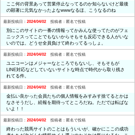
ここ何の背景あって営業停止なってるのか知らないけど最後
の顕著に元気なかったよなwwwなるほ、こうなるのね
最新投稿日：
2024/04/02
投稿者：
匿名で投稿
別にこのサイトの一番の情報ってかみんな使ってたのがフェ
ニックスってことでもないからそもそも反応できる人がいな
いのでは。どうせ全員負けて終わってるっしょ。
最新投稿日：
2024/04/02
投稿者：
匿名で投稿
ユニコーンはメジャーなところでもないし、そもそもが
LINE対応などしていないサイトな時点で時代から取り残さ
れてる件。
最新投稿日：
2024/04/02
投稿者：
匿名で投稿
金払い良かった会員たちの個人情報をみすみす捨てるとかは
なさそうだし、続報を期待ってところだね。ただでは転ばな
いよ！！
最新投稿日：
2024/04/02
投稿者：
匿名で投稿
終わった競馬サイトのことはもういいが、確かにここの成功