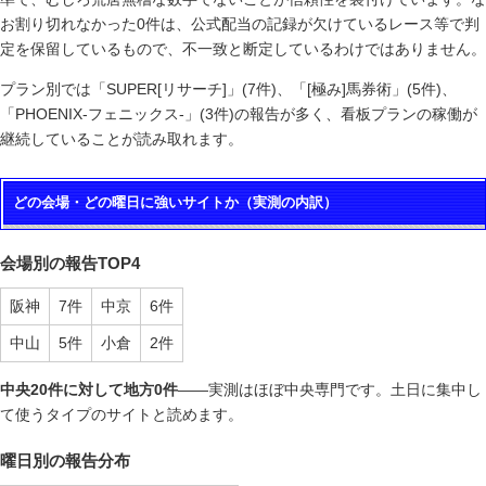
お割り切れなかった0件は、公式配当の記録が欠けているレース等で判
定を保留しているもので、不一致と断定しているわけではありません。
プラン別では「SUPER[リサーチ]」(7件)、「[極み]馬券術」(5件)、
「PHOENIX-フェニックス-」(3件)の報告が多く、看板プランの稼働が
継続していることが読み取れます。
どの会場・どの曜日に強いサイトか（実測の内訳）
会場別の報告TOP4
阪神
7件
中京
6件
中山
5件
小倉
2件
中央20件に対して地方0件
——実測はほぼ中央専門です。土日に集中し
て使うタイプのサイトと読めます。
曜日別の報告分布