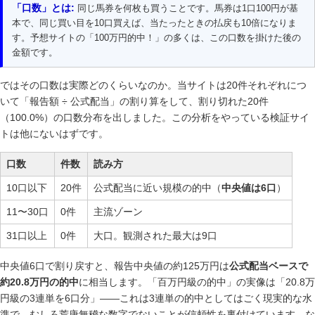
「口数」とは:
同じ馬券を何枚も買うことです。馬券は1口100円が基
本で、同じ買い目を10口買えば、当たったときの払戻も10倍になりま
す。予想サイトの「100万円的中！」の多くは、この口数を掛けた後の
金額です。
ではその口数は実際どのくらいなのか。当サイトは20件それぞれにつ
いて「報告額 ÷ 公式配当」の割り算をして、割り切れた20件
（100.0%）の口数分布を出しました。この分析をやっている検証サイ
トは他にないはずです。
口数
件数
読み方
10口以下
20件
公式配当に近い規模の的中（
中央値は6口
）
11〜30口
0件
主流ゾーン
31口以上
0件
大口。観測された最大は9口
中央値6口で割り戻すと、報告中央値の約125万円は
公式配当ベースで
約20.8万円の的中
に相当します。「百万円級の的中」の実像は「20.8万
円級の3連単を6口分」——これは3連単の的中としてはごく現実的な水
準で、むしろ荒唐無稽な数字でないことが信頼性を裏付けています。な