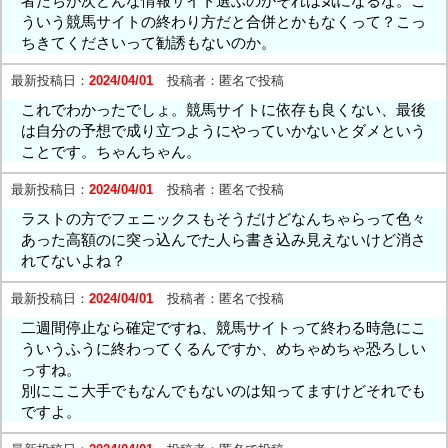
者たちが次どんな情報サイト選ぶのかそれは気になるな。こ
ういう競馬サイトの終わり方だと合併とかもなくって？こっ
ちきてくださいって勧誘もないのか。
最新投稿日：
2024/04/01
投稿者：
匿名で投稿
これでわかったでしょ。競馬サイトに依存も良くない、最後
は自分の予想で成り立つようにやっていかないとダメという
ことです。ちゃんちゃん。
最新投稿日：
2024/04/01
投稿者：
匿名で投稿
ラストの方でフェニックスもそうだけどなんちゃらって色々
あった高額のに突っ込んでた人ら書き込み見えないけど消さ
れてないよね？
最新投稿日：
2024/04/01
投稿者：
匿名で投稿
二週間停止なら確定ですね、競馬サイトって終わる時急にこ
ういうふうに終わってくるんですか、めちゃめちゃ恐ろしい
っすね。
別にここ大手でもなんでもないのは知ってますけどそれでも
ですよ。