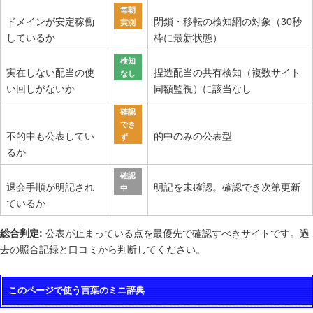
毎朝
ドメインが安定稼働
閉鎖・移転の検知網の対象（30秒
実測
しているか
枠に最新状態）
検知
実在しない配当の使
捏造配当の共有検知（複数サイト
なし
い回しがないか
同額監視）に該当なし
確認
でき
不的中も公表してい
的中のみの公表型
ず
るか
確認
退会手順が明記され
明記を未確認。確認でき次第更新
中
ているか
総合判定:
公表が止まっている点を最優先で確認すべきサイトです。過
去の照合記録と口コミから判断してください。
このページで使う言葉のミニ辞典