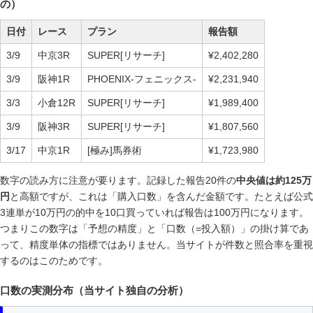
の）
日付
レース
プラン
報告額
3/9
中京3R
SUPER[リサーチ]
¥2,402,280
3/9
阪神1R
PHOENIX-フェニックス-
¥2,231,940
3/3
小倉12R
SUPER[リサーチ]
¥1,989,400
3/9
阪神3R
SUPER[リサーチ]
¥1,807,560
3/17
中京1R
[極み]馬券術
¥1,723,980
数字の読み方に注意が要ります。記録した報告20件の
中央値は約125万
円
と高額ですが、これは「購入口数」を含んだ金額です。たとえば公式
3連単が10万円の的中を10口買っていれば報告は100万円になります。
つまりこの数字は「予想の精度」と「口数（=投入額）」の掛け算であ
って、精度単体の指標ではありません。当サイトが件数と照合率を重視
するのはこのためです。
口数の実測分布（当サイト独自の分析）