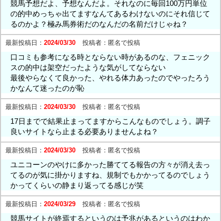
競馬予想だよ、予想なんだよ。それなのに毎回100万円単位
の的中めっちゃ出てますなんてあるわけないのにそれ信じて
るのかよ？極み馬券術だのなんだの名前だけじゃね？
最新投稿日：
2024/03/30
投稿者：
匿名で投稿
口コミも参考になる時とならない時があるのな、フェニック
スの的中は架空だったような気がしてならない
最後やらなくて良かった、やれる体力あったのでやったろう
かなんて迷ったのが恥
最新投稿日：
2024/03/30
投稿者：
匿名で投稿
17日までで結果止まってますからこんなものでしょう。調子
良いサイトなら止まる必要ありませんよね？
最新投稿日：
2024/03/30
投稿者：
匿名で投稿
ユニコーンのやけに多かった勝ててる報告の方々が消え去っ
てるのが気に掛かりますね、規制でもかかってるのでしょう
かってくらいの静まり返ってる感じが笑
最新投稿日：
2024/03/29
投稿者：
匿名で投稿
競馬サイトが終焉するというのは予兆があるというのはわか