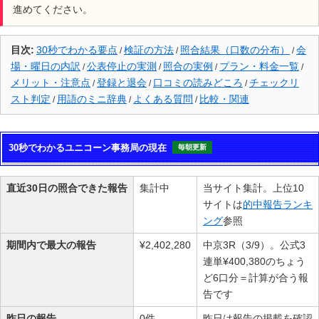
申込みがお済である事。
進めてください。
保障内容は、万が一ご参加されたプランにて100%の回収が出来な
かった場合、参加代金を全額ポイントにて返還させて頂きますと
記載ありました。
目次:
30秒でわかる要点
検証の方法
照合結果（口数の分布）
会
/
/
/
ポイントは、下記の「ポイント限定プラン」で利用する事ができ
場・曜日の内訳
公表停止の実測
照合の実例
プラン・料金一覧
/
/
/
/
るようです。
メリット・注意点
登録と退会
口コミの読みどころ
チェックリ
/
/
/
Hit Maker
スト判定
用語のミニ辞典
よくある質問
比較・関連
/
/
/
三連複2レース提供
的中率に重きを置き、堅実な配当を目指すプラン!
30秒でわかるユニコーン事務局の現在
毎朝更新
Treasure
3連単2レース提供
競馬やるなら万馬券、帯札でなければ夢が無い。レース選定か
直近30日の照合できた報告
集計中
当サイト集計。上位10
ら、軸選びまで高配当のみを目指すプラン!
サイトは
的中報告ランキ
ング
参照
期間内で最大の報告
¥2,402,280
中京3R（3/9）。公式3
連単¥400,380のちょう
ど6口分＝計算が合う報
告です
昨日の報告
0件
昨日は報告の掲載を確認