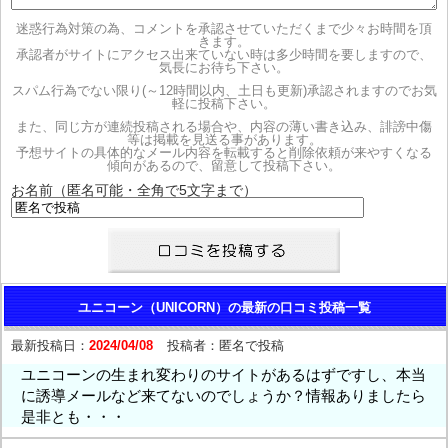
迷惑行為対策の為、コメントを承認させていただくまで少々お時間を頂
きます。
承認者がサイトにアクセス出来ていない時は多少時間を要しますので、
気長にお待ち下さい。
スパム行為でない限り(～12時間以内、土日も更新)承認されますのでお気
軽に投稿下さい。
また、同じ方が連続投稿される場合や、内容の薄い書き込み、誹謗中傷
等は掲載を見送る事があります。
予想サイトの具体的なメール内容を転載すると削除依頼が来やすくなる
傾向があるので、留意して投稿下さい。
お名前（匿名可能・全角で5文字まで）
ユニコーン（UNICORN）の最新の口コミ投稿一覧
最新投稿日：
2024/04/08
投稿者：
匿名で投稿
ユニコーンの生まれ変わりのサイトがあるはずですし、本当
に誘導メールなど来てないのでしょうか？情報ありましたら
是非とも・・・