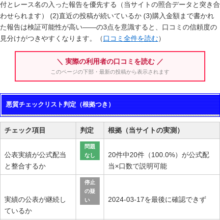
付とレース名の入った報告を優先する（当サイトの照合データと突き合
わせられます） (2)直近の投稿が続いているか (3)購入金額まで書かれ
た報告は検証可能性が高い——の3点を意識すると、口コミの信頼度の
見分けがつきやすくなります。（
口コミ全件を読む
）
＼ 実際の利用者の口コミを読む ／
このページの下部・最新の投稿から表示されます
悪質チェックリスト判定（根拠つき）
チェック項目
判定
根拠（当サイトの実測）
問題
公表実績が公式配当
20件中20件（100.0%）が公式配
なし
と整合するか
当×口数で説明可能
停止
の疑
実績の公表が継続し
2024-03-17を最後に確認できず
い
ているか