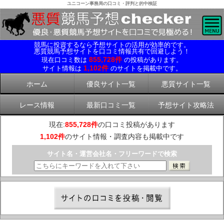
ユニコーン事務局の口コミ・評判と的中検証
競馬に投資するなら予想サイトの活用が効率的です。
悪質競馬予想サイトを口コミ情報共有で回避しよう！
855,728件
現在口コミ数は
の投稿があります。
1,102件
サイト情報は
のサイトを掲載中です。
ホーム
優良サイト一覧
悪質サイト一覧
レース情報
最新口コミ一覧
予想サイト攻略法
現在:
855,728件
の口コミ投稿があります
1,102件
のサイト情報・調査内容も掲載中です
サイト名・運営会社名・フリーワードで検索