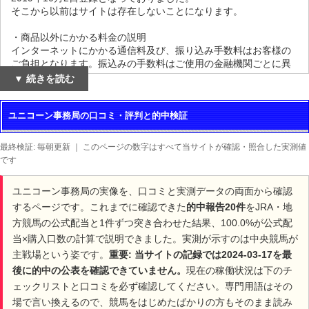
そこから以前はサイトは存在しないことになります。
・商品以外にかかる料金の説明
インターネットにかかる通信料及び、振り込み手数料はお客様の
ご負担となります。振込みの手数料はご使用の金融機関ごとに異
なります。
▼ 続きを読む
・商品の引渡しについての説明
ユニコーン事務局の口コミ・評判と的中検証
ご購入手続きの完了後。レース開催日の前日もしくは当日となり
ます。
最終検証: 毎朝更新 ｜ このページの数字はすべて当サイトが確認・照合した実測値
・返品/返金についての注意書き
です
扱う商品がデジタルコンテンツであり、商品の性質上返金・返
品・交換には応じられません。
ユニコーン事務局の実像を、口コミと実測データの両面から確認
するページです。これまでに確認できた
的中報告20件
をJRA・地
・コンテンツについて
購入ページ、的中実績、問い合わせなど最低限の機能のみとなっ
方競馬の公式配当と1件ずつ突き合わせた結果、100.0%が公式配
ておりました。
当×購入口数の計算で説明できました。実測が示すのは中央競馬が
コラムなどのコンテンツは用意が確認できませんでした。
主戦場という姿です。
重要: 当サイトの記録では2024-03-17を最
後に的中の公表を確認できていません。
現在の稼働状況は下のチ
・100%安心保障サービスの用意
適用条件がありました。
ェックリストと口コミを必ず確認してください。専門用語はその
有料プランへの参加が初めてである事、【100%安心保障】へのお
場で言い換えるので、競馬をはじめたばかりの方もそのまま読み