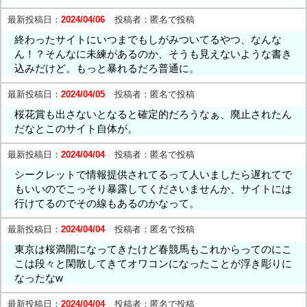
最新投稿日：
2024/04/06
投稿者：
匿名で投稿
終わったサイトにいつまでもしがみついてるやつ、なんな
ん！？そんなに未練があるのか、そうも見えないような書き
込みだけど。もっと暴れるだろ普通に。
最新投稿日：
2024/04/05
投稿者：
匿名で投稿
桜花賞も出さないとなると確定的だろうなぁ、廃止されたん
だなとこのサイト自体が。
最新投稿日：
2024/04/04
投稿者：
匿名で投稿
シークレットで情報提供されてるって人いましたら遅れてで
もいいのでこっそり暴露してくださいませんか、サイトには
行けてるのでその線もあるのかなって。
最新投稿日：
2024/04/04
投稿者：
匿名で投稿
東京は桜満開になってきたけど春競馬もこれからってのにこ
こは段々と閑散してきてオワコンになったことが浮き彫りに
なったなw
最新投稿日：
2024/04/04
投稿者：
匿名で投稿