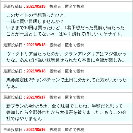
最新投稿日：
2021/05/19
投稿者：
匿名で投稿
このサイトの予想買ったひと、
一緒に買い目晒しませんか？
いままで10回は買ったけど、1着予想だった見解が当たった
ことが一度としてないw はやく潰れてほしいくそサイト。
最新投稿日：
2021/05/18
投稿者：
匿名で投稿
ヴィクトリア当たったのか。グランアレグリアはマジ強かっ
たな。あんだけ強い競馬見せられたら本当に今後が楽しみ。
最新投稿日：
2021/05/18
投稿者：
匿名で投稿
馬券鑑定団2チャン3チャンで土日に分かれてた方がよかった
なぁ。
最新投稿日：
2021/05/17
投稿者：
匿名で投稿
新プランの4chと5ch、全く駄目でしたね。半額だと思って
参加したら全部外れたから大損害を被りました。もうこの会
社ではやりません！
最新投稿日：
2021/05/16
投稿者：
匿名で投稿