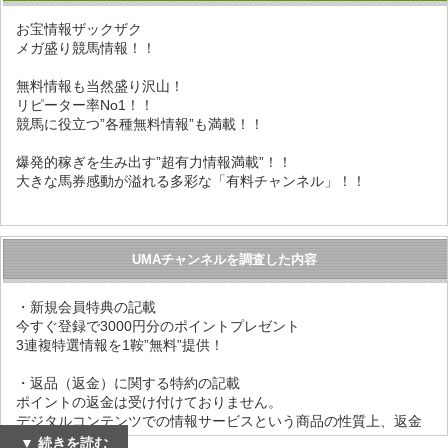
お宝情報ザックザク
メガ盛り競馬情報！！
無料情報も当然盛り沢山！
リピーター率No1！！
競馬に役立つ”各種無料情報”も満載！！
爆発的稼ぎを生み出す”超有力情報満載”！！
大きな馬券感動が溢れる多彩な「有料チャンネル」！！
UMAチャンネルを調査した内容
・新規会員特典の記載
今すぐ登録で3000円分のポイントプレゼント
3連複特選情報を1鞍”無料”提供！
・返品（返金）に関する特約の記載
ポイントの返金は受け付けておりません。
デジタルコンテンツでの情報サービスという商品の性質上、返金
は行っておりません。
▼ 続きを読む