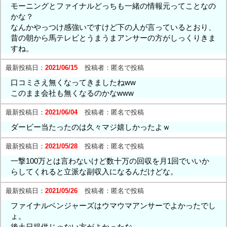
モーニングとファイナルどっちも一緒の情報元ってことなの
かな？
なんかやっつけ感強いですけど下の人が言っているとおり、
昔の朝から馬テレビとうまうまアンサーの方がしっくりきま
すね。
最新投稿日：
2021/06/15
投稿者：
匿名で投稿
口コミさえ無くなってきましたねww
このまま会社も無くなるのかなwww
最新投稿日：
2021/06/04
投稿者：
匿名で投稿
ダービー当たったのは久々マジ嬉しかったよｗ
最新投稿日：
2021/05/28
投稿者：
匿名で投稿
一撃100万とは言わないけど数十万の回収を月1回でいいか
らしてくれると立派な副収入になるんだけどな。
最新投稿日：
2021/05/26
投稿者：
匿名で投稿
ファイナルベンジャーズはウマウマアンサーでよかったでし
ょ。
後土日提供じゃない方がよかったな。