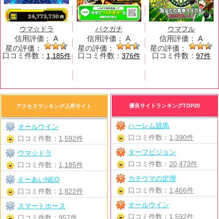
ウマ☆ドラ
バクガチ
ウマフル
信用評価：
A
信用評価：
A
信用評価：
A
星の評価：
星の評価：
星の評価：
口コミ件数：
口コミ件数：
口コミ件数：
1,185件
376件
97件
優良サイトランキングTOP20
アクセスランキング上昇サイト
ハーレム競馬
オールウイン
口コミ件数：
1,390件
口コミ件数：
1,592件
ターフビジョン
ウマ☆ドラ
口コミ件数：
20,473件
口コミ件数：
1,185件
カチウマの定理
えーあいNEO
口コミ件数：
1,466件
口コミ件数：
1,822件
オールウイン
スマートホース
口コミ件数：
1,592件
口コミ件数：
957件