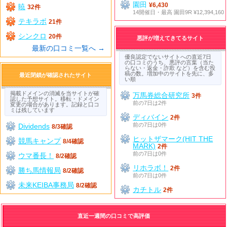
園田
¥6,430
暁
32件
14開催日・最高 園田9R ¥12,394,160
テキラボ
21件
シンクロ
20件
悪評が増えてきてるサイト
最新の口コミ一覧へ →
優良認定でないサイトへの直近7日
の口コミのうち、悪評の言葉（当た
らない・返金・詐欺 など）を含む投
稿の数。増加中のサイトを先に、多
最近閉鎖が確認されたサイト
い順
掲載ドメインの消滅を当サイトが確
万馬券総合研究所
3件
認した予想サイト。移転・ドメイン
前の7日は2件
変更の場合があります。記録と口コ
ミは残しています
ディバイン
2件
前の7日は0件
Dividends
8/3確認
ヒットザマーク(HIT THE
競馬キャンプ
8/4確認
MARK)
2件
前の7日は0件
ウマ番長！
8/2確認
リホラボ！
2件
勝ち馬情報局
8/2確認
前の7日は0件
未来KEIBA事務局
8/2確認
カチトル
2件
直近一週間の口コミで高評価