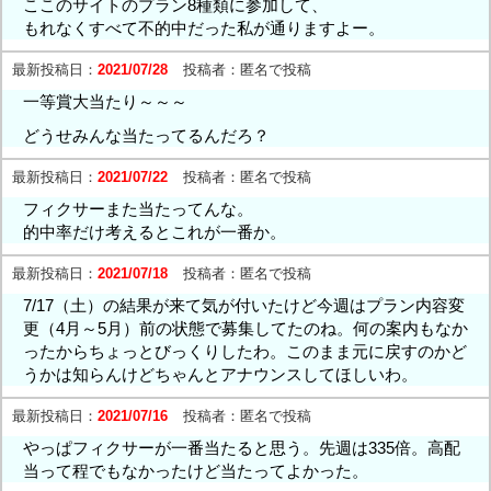
ここのサイトのプラン8種類に参加して、
もれなくすべて不的中だった私が通りますよー。
最新投稿日：
2021/07/28
投稿者：
匿名で投稿
一等賞大当たり～～～
どうせみんな当たってるんだろ？
最新投稿日：
2021/07/22
投稿者：
匿名で投稿
フィクサーまた当たってんな。
的中率だけ考えるとこれが一番か。
最新投稿日：
2021/07/18
投稿者：
匿名で投稿
7/17（土）の結果が来て気が付いたけど今週はプラン内容変
更（4月～5月）前の状態で募集してたのね。何の案内もなか
ったからちょっとびっくりしたわ。このまま元に戻すのかど
うかは知らんけどちゃんとアナウンスしてほしいわ。
最新投稿日：
2021/07/16
投稿者：
匿名で投稿
やっぱフィクサーが一番当たると思う。先週は335倍。高配
当って程でもなかったけど当たってよかった。