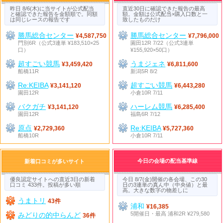
昨日 8/6(木)に当サイトが公式配当
直近30日に確認できた報告の最高
と確認できた報告を金額順で。同額
額。金額は公式配当×購入口数と一
は同じレースの報告です
致したものだけ
勝馬総合センター
勝馬総合センター
¥4,587,750
¥7,796,000
門別6R（公式3連単 ¥183,510×25
園田12R 7/22（公式3連単
口）
¥155,920×50口）
超すごい競馬
うまジェネ
¥3,459,420
¥6,811,600
船橋11R
新潟5R 8/2
Re:KEIBA
超すごい競馬
¥3,141,120
¥6,443,280
園田12R
小倉10R 7/11
バクガチ
ハーレム競馬
¥3,141,120
¥6,285,400
園田12R
福島6R 7/12
原点
Re:KEIBA
¥2,729,360
¥5,727,360
船橋10R
小倉10R 7/11
今日の会場の配当基準線
新着口コミが多いサイト
優良認定サイトへの直近3日の新着
今日 8/7(金)開催の各会場、この30
口コミ 433件。投稿が多い順
日の3連単の真ん中（中央値）と最
高。大きな数字の物差しに
うまトリ
43件
浦和
¥16,385
5開催日・最高 浦和2R ¥279,580
みどりの的中らんど
36件