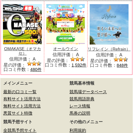
OMAKASE（オマカ
オールウイン
リフレイン（Refrain）
セ）
信用評価：
A
信用評価：
A
信用評価：
A
星の評価：
星の評価：
星の評価：
口コミ件数：
口コミ件数：
1,592件
848件
口コミ件数：
480件
メインメニュー
競馬基本情報
最新の口コミ一覧
競馬場データベース
有料サイト活用方法
競馬用語辞典
無料サイト活用方法
レース情報
悪質サイト特徴
馬券の説明
競馬予想サイト
その他のメニュー
全競馬予想サイト
利用規約