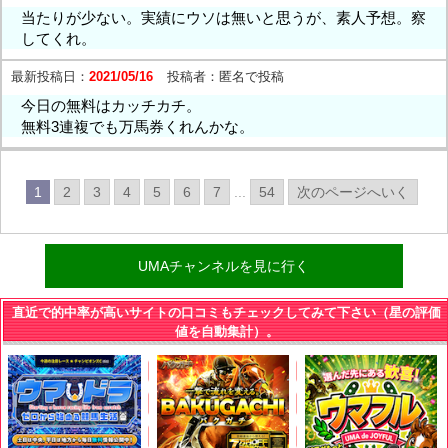
当たりが少ない。実績にウソは無いと思うが、素人予想。察
してくれ。
最新投稿日：
2021/05/16
投稿者：
匿名で投稿
今日の無料はカッチカチ。
無料3連複でも万馬券くれんかな。
1
2
3
4
5
6
7
...
54
次のページへいく
UMAチャンネルを見に行く
直近で的中率が高いサイトの口コミもチェックしてみて下さい（星の評価
値を自動集計）。