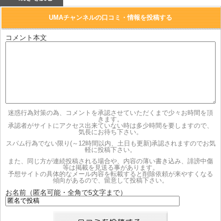
また、返品依頼も受け付けておりません。
UMAチャンネルの口コミ・情報を投稿する
・ご利用時の留意事項の記載
競馬情報はオッズにより配当金が分配されるシステムです。よっ
コメント本文
て不当なオッズ崩れを防止する為、投資上限が定められている場
合は、 必ず情報毎に設定されている上限金を厳守して下さい。
尚、競馬において専門知識のある者より情報を入手し、高額配当
を得たとしても法律に抵触する事は御座いませんので、どうぞご
安心の上ご参加下さい。
迷惑行為対策の為、コメントを承認させていただくまで少々お時間を頂
きます。
承認者がサイトにアクセス出来ていない時は多少時間を要しますので、
気長にお待ち下さい。
スパム行為でない限り(～12時間以内、土日も更新)承認されますのでお気
軽に投稿下さい。
また、同じ方が連続投稿される場合や、内容の薄い書き込み、誹謗中傷
等は掲載を見送る事があります。
予想サイトの具体的なメール内容を転載すると削除依頼が来やすくなる
傾向があるので、留意して投稿下さい。
お名前（匿名可能・全角で5文字まで）