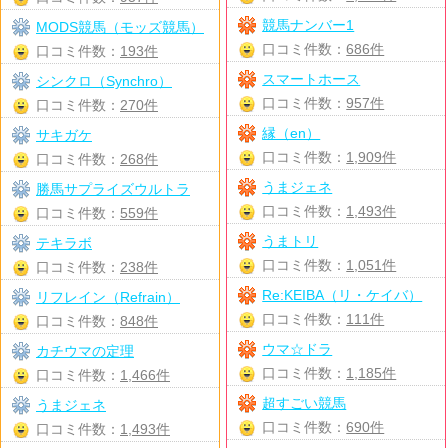
競馬ナンバー1
MODS競馬（モッズ競馬）
口コミ件数：
686件
口コミ件数：
193件
スマートホース
シンクロ（Synchro）
口コミ件数：
957件
口コミ件数：
270件
縁（en）
サキガケ
口コミ件数：
1,909件
口コミ件数：
268件
うまジェネ
勝馬サプライズウルトラ
口コミ件数：
1,493件
口コミ件数：
559件
うまトリ
テキラボ
口コミ件数：
1,051件
口コミ件数：
238件
Re:KEIBA（リ・ケイバ）
リフレイン（Refrain）
口コミ件数：
111件
口コミ件数：
848件
ウマ☆ドラ
カチウマの定理
口コミ件数：
1,185件
口コミ件数：
1,466件
超すごい競馬
うまジェネ
口コミ件数：
690件
口コミ件数：
1,493件