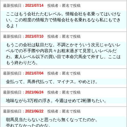
最新投稿日：
2021/07/14
投稿者：
匿名で投稿
ここはもう会社たたむレベル。情報会社を名乗ってはいけな
い。この程度の情報力で情報会社を名乗れるなら私にもでき
るよ！
最新投稿日：
2021/07/10
投稿者：
匿名で投稿
もうこの会社は駄目だな。不調とかそういう次元じゃないレ
ベルでの不手際や内容共々お粗末過ぎて見苦しいレベルだ
わ。素人レベル以下の買い目で本命穴馬全て外すし、ここは
もう終わりだろ。
最新投稿日：
2021/07/04
投稿者：
匿名で投稿
金払って、馬券代払って、マイナス。やめとけ。
最新投稿日：
2021/06/24
投稿者：
匿名で投稿
地味ながら3万程の浮き。今週はせめて2桁勝ちたい。
最新投稿日：
2021/06/22
投稿者：
匿名で投稿
朝馬見当たらないと思ったら無くなってたのか。
売れてなかったのかな。