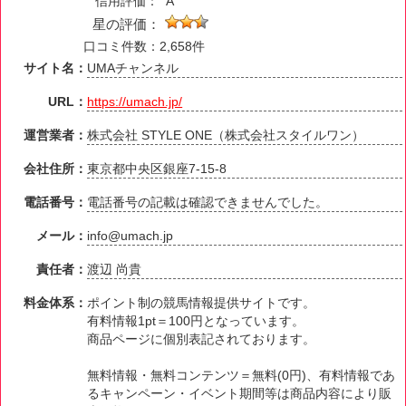
信用評価：
A
星の評価：
口コミ件数：2,658件
サイト名：
UMAチャンネル
URL：
https://umach.jp/
運営業者：
株式会社 STYLE ONE（株式会社スタイルワン）
会社住所：
東京都中央区銀座7-15-8
電話番号：
電話番号の記載は確認できませんでした。
メール：
info@umach.jp
責任者：
渡辺 尚貴
料金体系：
ポイント制の競馬情報提供サイトです。
有料情報1pt＝100円となっています。
商品ページに個別表記されております。
無料情報・無料コンテンツ＝無料(0円)、有料情報であ
るキャンペーン・イベント期間等は商品内容により販