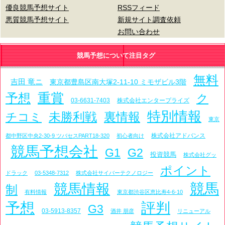
優良競馬予想サイト
RSSフィード
悪質競馬予想サイト
新規サイト調査依頼
お問い合わせ
競馬予想について注目タグ
無料
吉田 竜ニ
東京都豊島区南大塚2-11-10 ミモザビル3階
重賞
予想
ク
03-6631-7403
株式会社エンタープライズ
特別情報
未勝利戦
裏情報
チコミ
東京
株式会社アドバンス
都中野区中央2-30-9 ツバセスPART18-320
初心者向け
競馬予想会社
G1
G2
投資競馬
株式会社グッ
ポイント
ドラック
03-5348-7312
株式会社サイバーテクノロジー
競馬
競馬情報
制
有料情報
東京都渋谷区恵比寿4-6-10
予想
評判
G3
03-5913-8357
酒井 朋彦
リニューアル