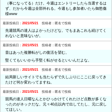
（事になってる）だけ。今週はエントリーしたら当選するは
ず、だから今週は全部外れる。今週もし参加者いたら御愁傷
様www
最新投稿日：
2021/05/21
投稿者：
匿名で投稿
先週競馬の達人はよかったけどな。でもまあこれも続けてく
れないと意味ないが。
最新投稿日：
2021/05/21
投稿者：
匿名で投稿
昔はあった複勝転がしの復活を望む。
堅くてもいいから手堅く転がせるといいんだよな。
最新投稿日：
2021/05/21
投稿者：
匿名で投稿
結局新しいサイトでも当たらずで久しぶりにここに戻ってき
たけど何か変わってますね。
最新投稿日：
2021/05/21
投稿者：
匿名で投稿
競馬の達人日曜なんとかひっかけてくれたけど点数が多くな
ったのがネックだな。元々40点以内で出してたし、元に戻し
てほしい。