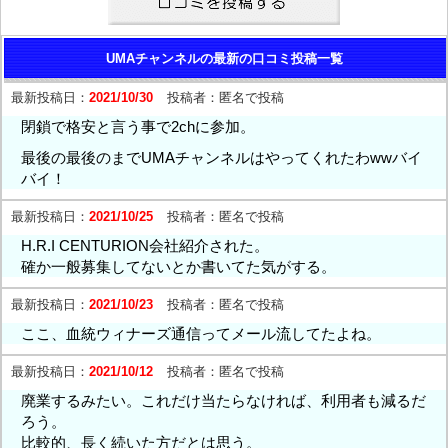
UMAチャンネルの最新の口コミ投稿一覧
最新投稿日：
2021/10/30
投稿者：
匿名で投稿
閉鎖で格安と言う事で2chに参加。
最後の最後のまでUMAチャンネルはやってくれたわwwバイ
バイ！
最新投稿日：
2021/10/25
投稿者：
匿名で投稿
H.R.I CENTURION会社紹介された。
確か一般募集してないとか書いてた気がする。
最新投稿日：
2021/10/23
投稿者：
匿名で投稿
ここ、血統ウィナーズ通信ってメール流してたよね。
最新投稿日：
2021/10/12
投稿者：
匿名で投稿
廃業するみたい。これだけ当たらなければ、利用者も減るだ
ろう。
比較的、長く続いた方だとは思う。