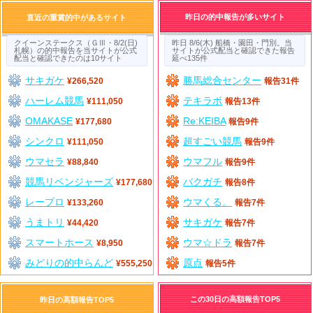
昨日の的中報告が多いサイト
直近の重賞的中があるサイト
クイーンステークス（ＧⅢ・8/2(日)
昨日 8/6(木) 船橋・園田・門別。当
札幌）の的中報告を当サイトが公式
サイトが公式配当と確認できた報告
配当と確認できたのは10サイト
延べ135件
サキガケ
勝馬総合センター
¥266,520
報告31件
ハーレム競馬
テキラボ
¥111,050
報告13件
OMAKASE
Re:KEIBA
¥177,680
報告9件
シンクロ
超すごい競馬
¥111,050
報告9件
ウマセラ
ウマフル
¥88,840
報告9件
競馬リベンジャーズ
バクガチ
¥177,680
報告8件
レープロ
ウマくる。
¥133,260
報告7件
うまトリ
サキガケ
¥44,420
報告7件
スマートホース
ウマ☆ドラ
¥8,950
報告7件
みどりの的中らんど
原点
¥555,250
報告5件
この30日の高額報告TOP5
昨日の高額報告TOP5