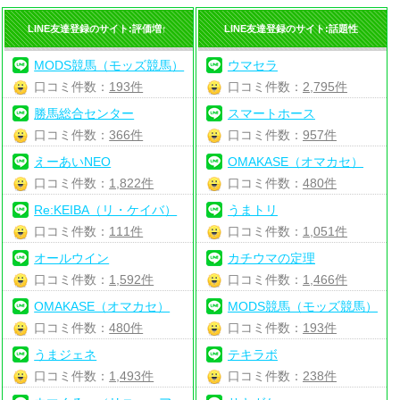
LINE友達登録のサイト:評価増↑
LINE友達登録のサイト:話題性
MODS競馬（モッズ競馬）
ウマセラ
口コミ件数：
193件
口コミ件数：
2,795件
勝馬総合センター
スマートホース
口コミ件数：
366件
口コミ件数：
957件
えーあいNEO
OMAKASE（オマカセ）
口コミ件数：
1,822件
口コミ件数：
480件
Re:KEIBA（リ・ケイバ）
うまトリ
口コミ件数：
111件
口コミ件数：
1,051件
オールウイン
カチウマの定理
口コミ件数：
1,592件
口コミ件数：
1,466件
OMAKASE（オマカセ）
MODS競馬（モッズ競馬）
口コミ件数：
480件
口コミ件数：
193件
うまジェネ
テキラボ
口コミ件数：
1,493件
口コミ件数：
238件