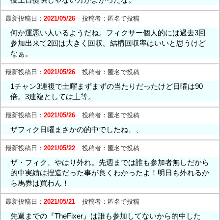
最新投稿日：
2021/05/26
投稿者：
匿名で投稿
何か運悪い人いるようだね。フィクサー個人的には過去3回
参加出来て2回は大きく回収。結構回収率はいいと思うけど
なぁ。
最新投稿日：
2021/05/26
投稿者：
匿名で投稿
1チャン3連複で土曜まずまずの当たりだったけど日曜は90
倍。3連複としては上等。
最新投稿日：
2021/05/26
投稿者：
匿名で投稿
ザフィク日曜まさかの的中でしたね、、
最新投稿日：
2021/05/22
投稿者：
匿名で投稿
ザ・フィク、やはり外れ。先週までは誰も参加者無しだから
的中実績は捏造だった事が良くわかったよ！明日も外れるか
ら馬券は買わん！
最新投稿日：
2021/05/21
投稿者：
匿名で投稿
先週までの『TheFixer』は誰も参加してないから的中した