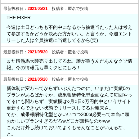
最新投稿日：
2021/05/21
投稿者：
匿名で投稿
THE FIXER
今週は土日どっちも不的中になるから抽選当たった人は考え
て参加するかどうか決めた方がいい。と言うか、今週エント
リーした人は全員抽選に当選してるから(笑)
最新投稿日：
2021/05/20
投稿者：
匿名で投稿
また情熱馬大陸売り出してるね。誰が買うんだあんなクソ情
報。今の情報元も早くクビにしろ！
最新投稿日：
2021/05/20
投稿者：
匿名で投稿
新体制に変わってからずいぶんたつのに、いまだに実績0の
プランがあるばかりか、成果報酬特化型企画なんて毎回やっ
てるにも関わらず、実績欄は○月○日○万円的中というサイト
更新すらできない状態でリリースしてるお粗末さ。
てか、成果報酬特化型とかいいつつ200pt必要って本当に頭
おかしいプランすぎるだろwどこが無料なのかww
こんだけ外し続けておいてよくもそんなことがいえるな、
と。