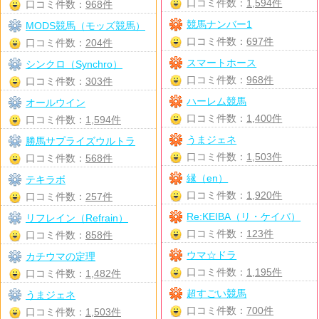
口コミ件数：
1,594件
口コミ件数：
968件
競馬ナンバー1
MODS競馬（モッズ競馬）
口コミ件数：
697件
口コミ件数：
204件
スマートホース
シンクロ（Synchro）
口コミ件数：
968件
口コミ件数：
303件
ハーレム競馬
オールウイン
口コミ件数：
1,400件
口コミ件数：
1,594件
うまジェネ
勝馬サプライズウルトラ
口コミ件数：
1,503件
口コミ件数：
568件
縁（en）
テキラボ
口コミ件数：
1,920件
口コミ件数：
257件
Re:KEIBA（リ・ケイバ）
リフレイン（Refrain）
口コミ件数：
123件
口コミ件数：
858件
ウマ☆ドラ
カチウマの定理
口コミ件数：
1,195件
口コミ件数：
1,482件
超すごい競馬
うまジェネ
口コミ件数：
700件
口コミ件数：
1,503件