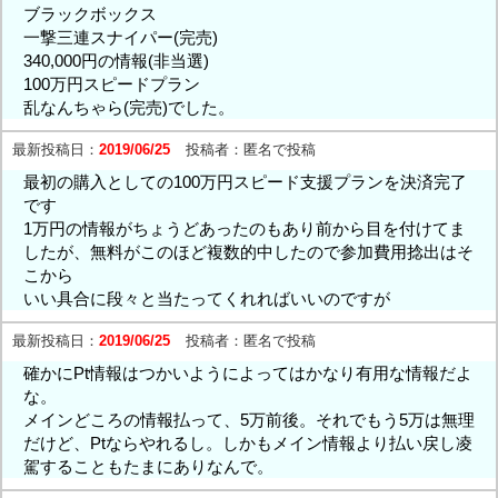
ブラックボックス
一撃三連スナイパー(完売)
340,000円の情報(非当選)
100万円スピードプラン
乱なんちゃら(完売)でした。
最新投稿日：
2019/06/25
投稿者：
匿名で投稿
最初の購入としての100万円スピード支援プランを決済完了
です
1万円の情報がちょうどあったのもあり前から目を付けてま
したが、無料がこのほど複数的中したので参加費用捻出はそ
こから
いい具合に段々と当たってくれればいいのですが
最新投稿日：
2019/06/25
投稿者：
匿名で投稿
確かにPt情報はつかいようによってはかなり有用な情報だよ
な。
メインどころの情報払って、5万前後。それでもう5万は無理
だけど、Ptならやれるし。しかもメイン情報より払い戻し凌
駕することもたまにありなんで。