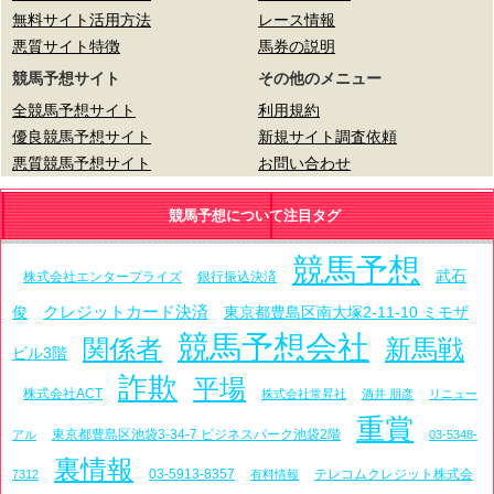
無料サイト活用方法
レース情報
悪質サイト特徴
馬券の説明
競馬予想サイト
その他のメニュー
全競馬予想サイト
利用規約
優良競馬予想サイト
新規サイト調査依頼
悪質競馬予想サイト
お問い合わせ
競馬予想について注目タグ
競馬予想
武石
株式会社エンタープライズ
銀行振込決済
クレジットカード決済
俊
東京都豊島区南大塚2-11-10 ミモザ
競馬予想会社
関係者
新馬戦
ビル3階
詐欺
平場
株式会社ACT
株式会社常昇社
酒井 朋彦
リニュー
重賞
東京都豊島区池袋3-34-7 ビジネスパーク池袋2階
アル
03-5348-
裏情報
03-5913-8357
テレコムクレジット株式会
7312
有料情報