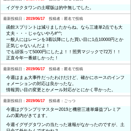
イグサクタワンの土曜版は的中無しでした。
最新投稿日：
2019/06/17
投稿者：
匿名で投稿
函館スプリントは減りましたからね。なら三連単2点でも大
丈夫・・・じゃないやろ#^^;
一般人にはレーンを3着以降にした買い目に1点10000円とか
正気じゃないんだよ！
でも頑張って5000円にしたよ！！照男マジックで72万！！
正直今年一番嬉しかった！
最新投稿日：
2019/06/17
投稿者：
匿名で投稿
今週はまぁ大事件だったわけだけど、確かにホースのインフ
ォメーションの対応は良かったな。
情報買い目の変更とかメール対応がとにかく早かった。
最新投稿日：
2019/06/17
投稿者：
ごっつ
今週はグランプリマスター2019と機密三連単爆益プレミア
ムの案内がきてます。
今週イグザグタワンの当たった速報がなかったのですが、土
日全て外れたんですかね？