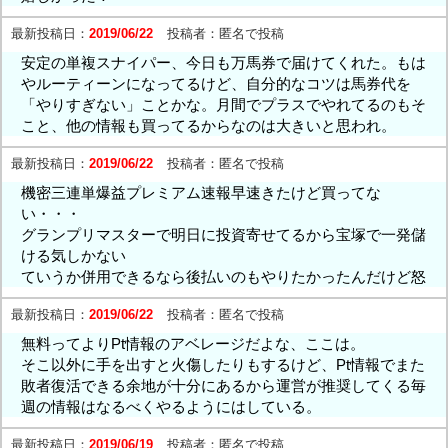
最新投稿日：
2019/06/22
投稿者：
匿名で投稿
安定の単複スナイパー、今日も万馬券で届けてくれた。もは
やルーティーンになってるけど、自分的なコツは馬券代を
「やりすぎない」ことかな。月間でプラスでやれてるのもそ
こと、他の情報も買ってるからなのは大きいと思われ。
最新投稿日：
2019/06/22
投稿者：
匿名で投稿
機密三連単爆益プレミアム速報早速きたけど買ってな
い・・・
グランプリマスターで明日に投資寄せてるから宝塚で一発儲
ける気しかない
ていうか併用できるなら後払いのもやりたかったんだけど怒
最新投稿日：
2019/06/22
投稿者：
匿名で投稿
無料ってよりPt情報のアベレージだよな、ここは。
そこ以外に手を出すと火傷したりもするけど、Pt情報でまた
敗者復活できる余地が十分にあるから運営が推奨してくる毎
週の情報はなるべくやるようにはしている。
最新投稿日：
2019/06/19
投稿者：
匿名で投稿