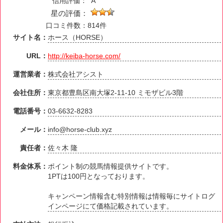
信用評価：
A
星の評価：
口コミ件数：814件
サイト名：
ホース（HORSE）
URL：
http://keiba-horse.com/
運営業者：
株式会社アシスト
会社住所：
東京都豊島区南大塚2-11-10 ミモザビル3階
電話番号：
03-6632-8283
メール：
info@horse-club.xyz
責任者：
佐々木 隆
料金体系：
ポイント制の競馬情報提供サイトです。
1PTは100円となっております。
キャンペーン情報含む特別情報は情報毎にサイトログ
インページにて価格記載されています。