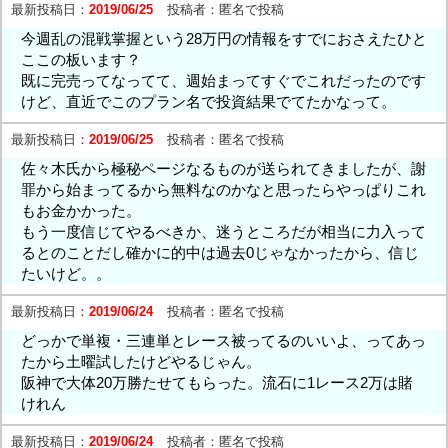
最新投稿日：
2019/06/25
投稿者：
匿名で投稿
今週乱の混戦掌握という28万円の情報をすでにおさえたひと
ここの板います？
既に完売ってなってて、週始まってすぐでこれだったのです
けど、直近でこのプラン名で投資結果でてたかなって。
最新投稿日：
2019/06/25
投稿者：
匿名で投稿
佐々木氏から極秘ページなるものが送られてきましたが、謝
罪から始まってるから無料なのかなと思ったらやっぱりこれ
もお金かかった。
もう一度信じてやるべきか、迷うところだが相当に力入って
るとのことだし確かに的中は過去0じゃなかったから、信じ
たいけど。。
最新投稿日：
2019/06/24
投稿者：
匿名で投稿
どっかで単複・三連単とレース被ってるのいいよ、ってあっ
たから土曜試したけどやるじゃん。
阪神で大体20万勝たせてもらった。流石に1レース2万は賭
けれん
最新投稿日：
2019/06/24
投稿者：
匿名で投稿