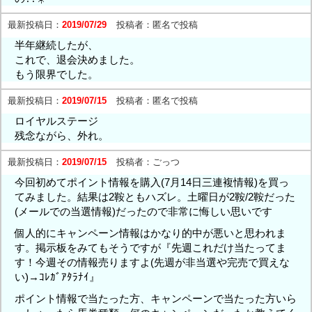
最新投稿日：
2019/07/29
投稿者：
匿名で投稿
半年継続したが、
これで、退会決めました。
もう限界でした。
最新投稿日：
2019/07/15
投稿者：
匿名で投稿
ロイヤルステージ
残念ながら、外れ。
最新投稿日：
2019/07/15
投稿者：
ごっつ
今回初めてポイント情報を購入(7月14日三連複情報)を買っ
てみました。結果は2鞍ともハズレ。土曜日が2鞍/2鞍だった
(メールでの当選情報)だったので非常に悔しい思いです
個人的にキャンペーン情報はかなり的中が悪いと思われま
す。掲示板をみてもそうですが『先週これだけ当たってま
す！今週その情報売りますよ(先週が非当選や完売で買えな
い)→ｺﾚｶﾞｱﾀﾗﾅｲ』
ポイント情報で当たった方、キャンペーンで当たった方いら