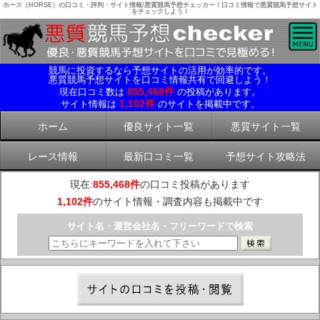
ホース（HORSE）の口コミ・評判・サイト情報/悪質競馬予想チェッカー！口コミ情報で悪質競馬予想サイト
をチェックしよう！
競馬に投資するなら予想サイトの活用が効率的です。
悪質競馬予想サイトを口コミ情報共有で回避しよう！
855,468件
現在口コミ数は
の投稿があります。
1,102件
サイト情報は
のサイトを掲載中です。
ホーム
優良サイト一覧
悪質サイト一覧
レース情報
最新口コミ一覧
予想サイト攻略法
現在:
855,468件
の口コミ投稿があります
1,102件
のサイト情報・調査内容も掲載中です
サイト名・運営会社名・フリーワードで検索