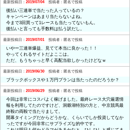
最新投稿日：
2019/07/04
投稿者：
匿名で投稿
後払い三連単で当たった人っているの？
キャンペーンはあまり当たらないよね。
今まで3回買って1レースも当たってないもん。
後払いと言っても手数料は払う訳だし。
最新投稿日：
2019/07/01
投稿者：
匿名で投稿
いやー三連単爆益、見てて本当に良かった！！
やってくれるサイトだよここは。
ただ、もうちゃっと早く高配当欲しかったけどなｗ
最新投稿日：
2019/06/30
投稿者：
匿名で投稿
ブラックボックスや１万円プランは当たったのだろうか？
最新投稿日：
2019/06/29
投稿者：
匿名で投稿
今回は非常にコスパよく稼げました。最終レース大穴厳選情
報を利用してたのですけど、洞爺湖特別の方と、中京競馬最
終鞍の両鞍で当たりまして。
開幕タイミングだからどうかな、くらいでしか投資してなか
ったですが今回非常にサプライズな的中です。
これは明日も何かドラマがあるかなと、ひしひしと感じてま