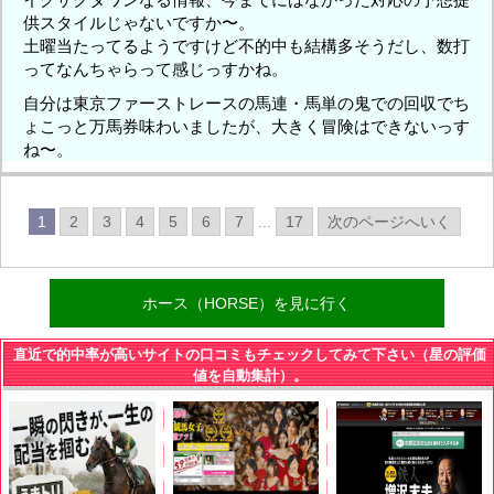
供スタイルじゃないですか〜。
土曜当たってるようですけど不的中も結構多そうだし、数打
ってなんちゃらって感じっすかね。
自分は東京ファーストレースの馬連・馬単の鬼での回収でち
ょこっと万馬券味わいましたが、大きく冒険はできないっす
ね〜。
1
2
3
4
5
6
7
...
17
次のページへいく
ホース（HORSE）を見に行く
直近で的中率が高いサイトの口コミもチェックしてみて下さい（星の評価
値を自動集計）。