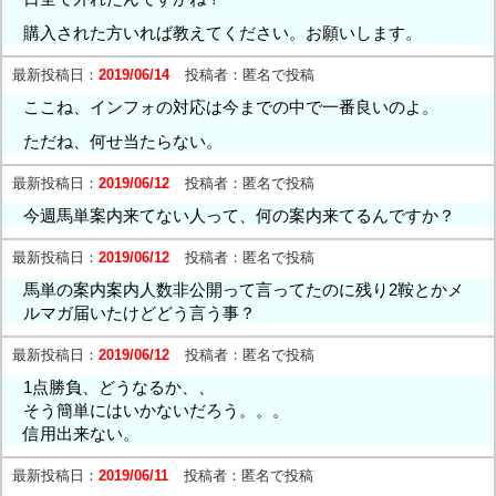
購入された方いれば教えてください。お願いします。
最新投稿日：
2019/06/14
投稿者：
匿名で投稿
ここね、インフォの対応は今までの中で一番良いのよ。
ただね、何せ当たらない。
最新投稿日：
2019/06/12
投稿者：
匿名で投稿
今週馬単案内来てない人って、何の案内来てるんですか？
最新投稿日：
2019/06/12
投稿者：
匿名で投稿
馬単の案内案内人数非公開って言ってたのに残り2鞍とかメ
ルマガ届いたけどどう言う事？
最新投稿日：
2019/06/12
投稿者：
匿名で投稿
1点勝負、どうなるか、、
そう簡単にはいかないだろう。。。
信用出来ない。
最新投稿日：
2019/06/11
投稿者：
匿名で投稿