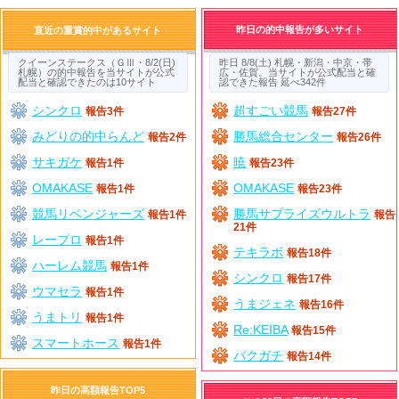
昨日の的中報告が多いサイト
直近の重賞的中があるサイト
クイーンステークス（ＧⅢ・8/2(日)
昨日 8/8(土) 札幌・新潟・中京・帯
札幌）の的中報告を当サイトが公式
広・佐賀。当サイトが公式配当と確
配当と確認できたのは10サイト
認できた報告 延べ342件
シンクロ
超すごい競馬
報告3件
報告27件
みどりの的中らんど
勝馬総合センター
報告2件
報告26件
サキガケ
暁
報告1件
報告23件
OMAKASE
OMAKASE
報告1件
報告23件
競馬リベンジャーズ
勝馬サプライズウルトラ
報告1件
報告
21件
レープロ
報告1件
テキラボ
報告18件
ハーレム競馬
報告1件
シンクロ
報告17件
ウマセラ
報告1件
うまジェネ
報告16件
うまトリ
報告1件
Re:KEIBA
報告15件
スマートホース
報告1件
バクガチ
報告14件
昨日の高額報告TOP5