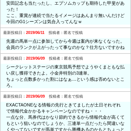
安田記念も当たったし、エプソムカップも期待した甲斐があ
った！
ここ、重賞が連続で当たるイメージはあんまり無いんだけど
今回のG1シーズンは気合入ってんなｗ
最新投稿日：
2019/06/11
投稿者：
匿名で投稿
先週の馬単一点に参加してから今週は案内が来なくなった。
会員のランクが上がったって事なのかな？仕方ないですかね
最新投稿日：
2019/06/09
投稿者：
匿名で投稿
シークレットステージの東京競馬予想でようやくまともな払
い戻し獲得できたよ。小金井特別の3連単。
ちょっと点数多かった割にはなぁ…という感は否めないとこ
ろ。
最新投稿日：
2019/06/09
投稿者：
匿名で投稿
EXACTAONEなる情報の先行ときてましたが土日それぞれ
で情報代金かかるキャンペーンなのですね・・・
一点な分、馬券代はかなり節約できるから情報代金が高くて
もという狙いなのでしょうか、三連単一点だったら間違いな
くやってないですが馬単ですから勝機あるのかもとちょっと