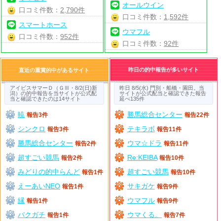
オールウイン
口コミ件数：
2,790件
口コミ件数：
1,592件
スマートホース
ウマフル
口コミ件数：
952件
口コミ件数：
92件
昨日の的中報告が多いサイト
直近の重賞的中があるサイト
アイビスサマーＤ（ＧⅢ・8/2(日)新
昨日 8/5(水) 門別・船橋・園田。当
潟）の的中報告を当サイトが公式配
サイトが公式配当と確認できた報告
当と確認できたのは14サイト
延べ135件
暁
勝馬総合センター
報告3件
報告22件
シンクロ
テキラボ
報告3件
報告11件
勝馬総合センター
ウマ☆ドラ
報告2件
報告11件
超すごい競馬
Re:KEIBA
報告2件
報告10件
みどりの的中らんど
超すごい競馬
報告1件
報告10件
えーあいNEO
サキガケ
報告1件
報告9件
縁
ウマフル
報告1件
報告9件
バクガチ
ウマくる。
報告1件
報告7件