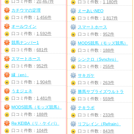
口コミ件数：
20,467件
口コミ件数：
1,180件
カチウマの定理
えーあいNEO
口コミ件数：
1,456件
口コミ件数：
1,817件
オールウイン
スマートホース
口コミ件数：
1,592件
口コミ件数：
952件
競馬ナンバー1
MODS競馬（モッズ競馬）
口コミ件数：
681件
口コミ件数：
188件
スマートホース
シンクロ（Synchro）
口コミ件数：
952件
口コミ件数：
255件
縁（en）
サキガケ
口コミ件数：
1,904件
口コミ件数：
263件
うまジェネ
勝馬サプライズウルトラ
口コミ件数：
1,481件
口コミ件数：
559件
MODS競馬（モッズ競馬）
テキラボ
口コミ件数：
188件
口コミ件数：
233件
Re:KEIBA（リ・ケイバ）
リフレイン（Refrain）
口コミ件数：
104件
口コミ件数：
843件