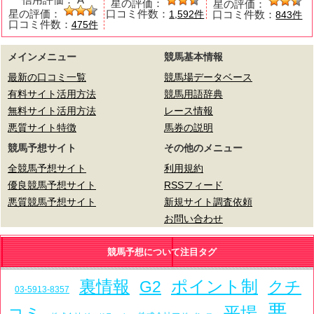
星の評価：
星の評価：
星の評価：
口コミ件数：
口コミ件数：
1,592件
843件
口コミ件数：
475件
メインメニュー
競馬基本情報
最新の口コミ一覧
競馬場データベース
有料サイト活用方法
競馬用語辞典
無料サイト活用方法
レース情報
悪質サイト特徴
馬券の説明
競馬予想サイト
その他のメニュー
全競馬予想サイト
利用規約
優良競馬予想サイト
RSSフィード
悪質競馬予想サイト
新規サイト調査依頼
お問い合わせ
競馬予想について注目タグ
裏情報
ポイント制
G2
クチ
03-5913-8357
悪
平場
コミ