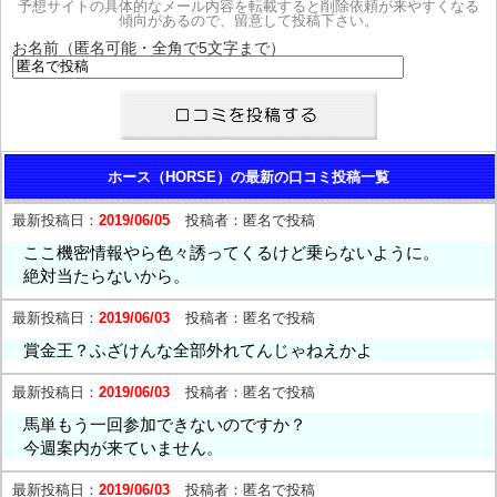
弊社が提供する情報はライター等競馬関係者から入手した情報。
予想サイトの具体的なメール内容を転載すると削除依頼が来やすくなる
傾向があるので、留意して投稿下さい。
ライター等競馬関係者から入手した情報を元に弊社での分析を加
お名前（匿名可能・全角で5文字まで）
えた情報。弊社の独自分析により公開するものの三種類が御座い
ます。
メールやキャンペーン、サイト内の記載内容の中にはライター等
競馬関係者から入手した情報と共に弊社独自で推理を元にし創作
した内容、エンターテイメント性を向上させる為に創作した内容
も含まれます。
ホース（HORSE）の最新の口コミ投稿一覧
よって記載内容全般はあくまでフィクションと捉えて頂き、登場
する団体名、個人名は実在するものでは御座いません。有料情報
最新投稿日：
2019/06/05
投稿者：
匿名で投稿
の購入は必ず利用規約に同意した上で行って下さい。
ここ機密情報やら色々誘ってくるけど乗らないように。
絶対当たらないから。
弊社の情報料はあくまでも分析的調査費用であり、的中や結果を
保証するものではありません。よって弊社の情報利用により生じ
最新投稿日：
2019/06/03
投稿者：
匿名で投稿
たいかなる損害についても弊社は一切の責任は負いかねると共
に、情報の結果に限らず返金返品を受け付ける事はできませんの
賞金王？ふざけんな全部外れてんじゃねえかよ
で予めご了承下さい。
最新投稿日：
2019/06/03
投稿者：
匿名で投稿
馬単もう一回参加できないのですか？
今週案内が来ていません。
最新投稿日：
2019/06/03
投稿者：
匿名で投稿