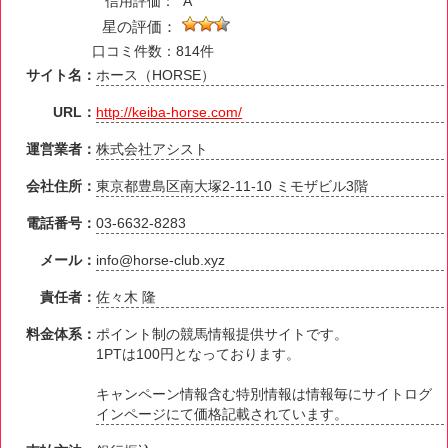
信用評価：
A
星の評価：
口コミ件数：814件
サイト名：
ホース（HORSE）
URL：
http://keiba-horse.com/
運営業者：
株式会社アシスト
会社住所：
東京都豊島区南大塚2-11-10 ミモザビル3階
電話番号：
03-6632-8283
メール：
info@horse-club.xyz
責任者：
佐々木 隆
料金体系：
ポイント制の競馬情報提供サイトです。
1PTは100円となっております。
キャンペーン情報含む特別情報は情報毎にサイトログ
インページにて価格記載されています。