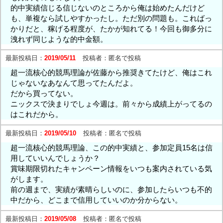
的中実績信じる信じないのところから俺は始めたんだけど
も、単複なら試しやすかったし。ただ別の問題も。こればっ
かりだと、稼げる程度が、たかが知れてる！今回も御多分に
洩れず同じような的中金額。
最新投稿日：
2019/05/11
投稿者：
匿名で投稿
超一流核心的競馬理論が佐藤から推奨きてたけど、俺はこれ
じゃないなあなんて思ってたんだよ。
だから買ってない。
ニックスで決まりでしょ今週は。前々から成績上がってるの
はこれだから。
最新投稿日：
2019/05/10
投稿者：
匿名で投稿
超一流核心的競馬理論、この的中実績と、参加定員15名は信
用していいんでしょうか？
賞味期限切れたキャンペーン情報をいつも案内されている気
がします。
前の週まで、実績が素晴らしいのに、参加したらいつも不的
中だから、どこまで信用していいのか分からない。
最新投稿日：
2019/05/08
投稿者：
匿名で投稿