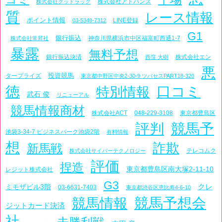
株式会社アドバンス
株式会社グッドラック
質
レース情報
ポイント情報
LINE登録
03-5348-7312
G1
銀行振込
神奈川県横浜市中区福富町西通1-7
株式会社常昇社
暴露
無料予想
銀行振込決済
株式会社エン
西窪 大樹
悪
投資競馬
タープライズ
東京都中野区中央2-30-9 ツバセスPART18-320
徳
口コミ
特別情報
武石 俊
リニューアル
競馬情報商材
株式会社ACT
048-229-3108
東京都豊島区
評判
競馬予
池袋3-34-7 ビジネスパーク池袋2階
有料情報
想
詐欺
新馬戦
テレコムク
株式会社サイバーテクノロジー
評価
捏造
東京都豊島区南大塚2-11-10
レジット株式会社
G3
クレ
ミモザビル3階
03-6631-7403
東京都渋谷区恵比寿4-6-10
競馬予想会
競馬情報
ジットカード決済
社