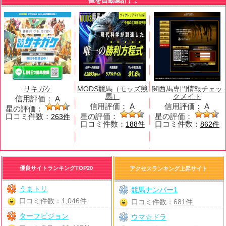
値を自動集計）。
サキガケ
MODS競馬（モッズ競
関西馬専門情報チェッ
馬）
クメイト
信用評価：
A
信用評価：
A
信用評価：
A
星の評価：
口コミ件数：
星の評価：
星の評価：
263件
口コミ件数：
口コミ件数：
188件
862件
優良サイトランキングTOP20
アクセスランキング上昇サイト
うまトリ
競馬ナンバー1
口コミ件数：
1,046件
口コミ件数：
681件
ターフビジョン
ウマ☆ドラ