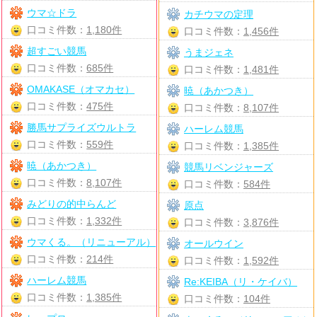
ウマ☆ドラ
カチウマの定理
口コミ件数：
1,180件
口コミ件数：
1,456件
超すごい競馬
うまジェネ
口コミ件数：
685件
口コミ件数：
1,481件
OMAKASE（オマカセ）
暁（あかつき）
口コミ件数：
475件
口コミ件数：
8,107件
勝馬サプライズウルトラ
ハーレム競馬
口コミ件数：
559件
口コミ件数：
1,385件
暁（あかつき）
競馬リベンジャーズ
口コミ件数：
8,107件
口コミ件数：
584件
みどりの的中らんど
原点
口コミ件数：
1,332件
口コミ件数：
3,876件
ウマくる。（リニューアル）
オールウイン
口コミ件数：
214件
口コミ件数：
1,592件
ハーレム競馬
Re:KEIBA（リ・ケイバ）
口コミ件数：
1,385件
口コミ件数：
104件