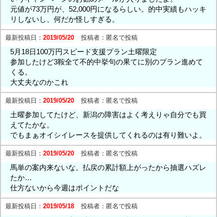
元値が73万円が、52,000円になるらしい。的中実績もハッキ
リしないし、何だか怪しすぎる。
最新投稿日：
2019/05/20
投稿者：
匿名で投稿
5月18日100万円スピード支援プラン土曜限定
参加したけど3鞍全て不的中挙句の果てに別のプラン進めて
くる。
大丈夫なのかこれ
最新投稿日：
2019/05/20
投稿者：
匿名で投稿
土曜参加してたけど、新潟の障害はよく考えりゃ自分でも買
えてたかな。
でもまぁオイシイレースを提供してくれるのは有り難いよ。
最新投稿日：
2019/05/20
投稿者：
匿名で投稿
馬単の案内来ないな。払戻の累計額上がったから抽選ハズレ
たか…
仕方ないから今週はポイントだな
最新投稿日：
2019/05/18
投稿者：
匿名で投稿