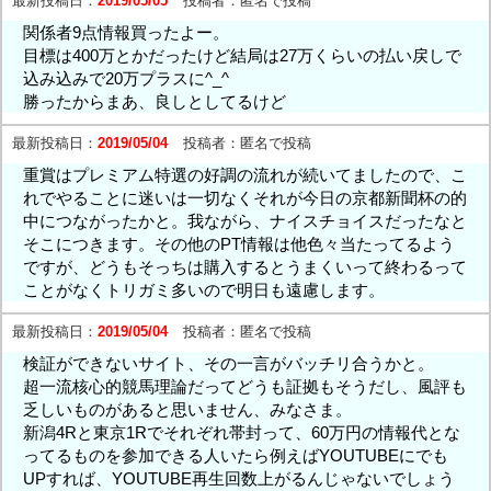
最新投稿日：
2019/05/05
投稿者：
匿名で投稿
関係者9点情報買ったよー。
目標は400万とかだったけど結局は27万くらいの払い戻しで
込み込みで20万プラスに^_^
勝ったからまあ、良しとしてるけど
最新投稿日：
2019/05/04
投稿者：
匿名で投稿
重賞はプレミアム特選の好調の流れが続いてましたので、こ
れでやることに迷いは一切なくそれが今日の京都新聞杯の的
中につながったかと。我ながら、ナイスチョイスだったなと
そこにつきます。その他のPT情報は他色々当たってるよう
ですが、どうもそっちは購入するとうまくいって終わるって
ことがなくトリガミ多いので明日も遠慮します。
最新投稿日：
2019/05/04
投稿者：
匿名で投稿
検証ができないサイト、その一言がバッチリ合うかと。
超一流核心的競馬理論だってどうも証拠もそうだし、風評も
乏しいものがあると思いません、みなさま。
新潟4Rと東京1Rでそれぞれ帯封って、60万円の情報代とな
ってるものを参加できる人いたら例えばYOUTUBEにでも
UPすれば、YOUTUBE再生回数上がるんじゃないでしょう