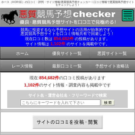
ホース（HORSE）の口コミ・評判・サイト情報/悪質競馬予想チェッカー！口コミ情報で悪質競馬予想サイト
をチェックしよう！
競馬に投資するなら予想サイトの活用が効率的です。
悪質競馬予想サイトを口コミ情報共有で回避しよう！
854,682件
現在口コミ数は
の投稿があります。
1,102件
サイト情報は
のサイトを掲載中です。
ホーム
優良サイト一覧
悪質サイト一覧
レース情報
最新口コミ一覧
予想サイト攻略法
現在:
854,682件
の口コミ投稿があります
1,102件
のサイト情報・調査内容も掲載中です
サイト名・運営会社名・フリーワードで検索