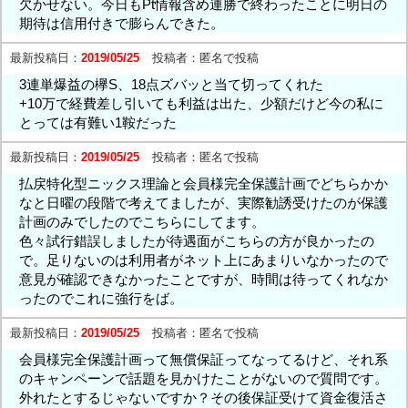
欠かせない。今日もPt情報含め連勝で終わったことに明日の
期待は信用付きで膨らんできた。
最新投稿日：
2019/05/25
投稿者：
匿名で投稿
3連単爆益の欅S、18点ズバッと当て切ってくれた
+10万で経費差し引いても利益は出た、少額だけど今の私に
とっては有難い1鞍だった
最新投稿日：
2019/05/25
投稿者：
匿名で投稿
払戻特化型ニックス理論と会員様完全保護計画でどちらかか
なと日曜の段階で考えてましたが、実際勧誘受けたのが保護
計画のみでしたのでこちらにしてます。
色々試行錯誤しましたが待遇面がこちらの方が良かったの
で。足りないのは利用者がネット上にあまりいなかったので
意見が確認できなかったことですが、時間は待ってくれなか
ったのでこれに強行をば。
最新投稿日：
2019/05/25
投稿者：
匿名で投稿
会員様完全保護計画って無償保証ってなってるけど、それ系
のキャンペーンで話題を見かけたことがないので質問です。
外れたとするじゃないですか？その後保証受けて資金復活さ