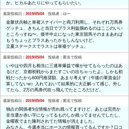
か。ヒカルあたりにやってもらいたい。
最新投稿日：
2019/05/04
投稿者：
ゆー
金脈伏兵軸と単複スナイパーと両刀利用し、それぞれ万馬券
ゲッチュ、きちんと当日でプラス利益掴めるのはここのいい
ところっすね〜。後半中止になった東京競馬そのままあれば
もうちょっとプラスあったかもしんないけど。
立夏ステークスでラストは単複ゲッチュ。
最新投稿日：
2019/05/04
投稿者：
匿名で投稿
いやはや四月も相当に三連単爆益で稼がせてもらったのはあ
るけど、京都初戦からまたすごいの出ちゃったよ。しかも初
戦だったから600円推奨額、あまり考えず（午後の軍資金計
算してないw）入れておいて結果的に大正解って感じ。外し
てたら、2万の馬券代吹っ飛んでたところだけど。
最新投稿日：
2019/05/04
投稿者：
匿名で投稿
独占の関係者9点情報が売れ残ってますけど、あとは完売か
非当選か赤い字になってるものしか残ってませんでしたし、
金曜夜でまた陳列されてた情報が消えました。
みなさん、今週本当にホースの情報買ってるんですか？口コ